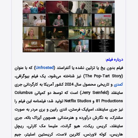
درباره فیلم:
فیلم بدون یخ یا تزئین نشده یا آنفراستد (
Unfrosted
) که با عنوان
(The Pop-Tart Story) نیز شناخته می‌شود، یک فیلم بیوگرافی،
کمدی
و تاریخی محصول سال 2024 کشور آمریکا به کارگردانی جری
ساینفلد (Jerry Seinfeld) است که توسط دو کمپانی‌ Columbus
81 Productions و Netflix Studios تولید شد؛ فیلمنامه این فیلم را
نیز جری ساینفلد، اسپایک فرستن، اندی رابین و بری مردر به صورت
مشترک، به نگارش درآورده و هنرمندانی همچون آیزاک بائه، جری
ساینفلد، کریس ریکت، هیو گرانت، ملیسا مک کارتی، ریچل
هاریس، کوئه لاورنس، کاترین لاست، کریستین اسلیتر، جیم