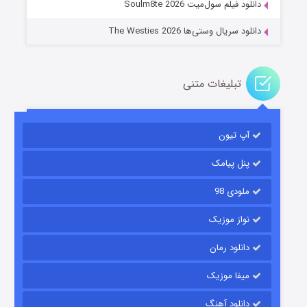
دانلود فیلم سول‌میت Soulm8te 2026
دانلود سریال وستی‌ها The Westies 2026
تبلیغات متنی
مردگان متحرک: شهر مرده ۳
۲ (زیرنویس)
قسمت
منتشر شد
آپ تیون
پنل پیامک
ملودی 98
نواز موزیک
دانلود رمان
میفا موزیک
شکست استوارت در نجات جهان
دانلود آهنگ
۷ (زیرنویس)
قسمت
منتشر شد