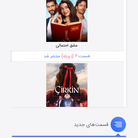
عشق احتمالی
۶ (دوبله)
قسمت
منتشر شد
قسمت‌های جدید
سریال زشت
۵ (زیرنویس)
قسمت
منتشر شد