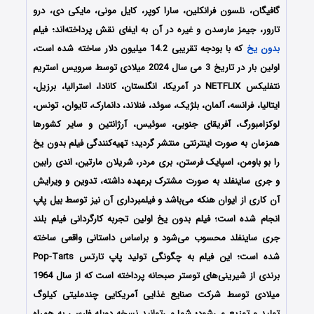
گافیگان، نلسون فرانکلین، سارا کوپر، کایل مونی، مایکی دی، درو
تارور، جیمز مارسدن و غیره در آن به ایفای نقش پرداخته‌اند؛ فیلم
بدون یخ
که با بودجه تقریبی 14.2 میلیون دلار ساخته شده است،
اولین بار در تاریخ 3 می سال 2024 میلادی توسط سرویس استریم
نتفلیکس NETFLIX در آمریکا، انگلستان، کانادا، استرالیا، برزیل،
ایتالیا، فرانسه، آلمان، بلژیک، سوئد، فنلاند، دانمارک، تایوان، تونس،
لوکزامبورگ، آفریقای جنوبی، سوئیس، آرژانتین و سایر کشورها
همزمان به صورت اینترنتی منتشر گردید؛ تهیه‌کنندگی فیلم بدون یخ
را بو باومن، اسپایک فرستن، بری مردر، شریلان مارتین، اندی رابین
و جری ساینفلد به صورت مشترک برعهده داشته، تدوین و ویرایش
آن کاری از ایوان هنکه می‌باشد و فیلمبرداری آن نیز توسط بیل پاپ
انجام شده است؛ فیلم بدون یخ اولین تجربه کارگردانی فیلم بلند
جری ساینفلد محسوب می‌شود و براساس داستانی واقعی ساخته
شده است؛ این فیلم به چگونگی تولید پاپ تارتس Pop-Tarts
برندی از شیرینی‌های توستر صبحانه پرداخته است که از سال 1964
میلادی توسط شرکت صنایع غذایی آمریکایی چندملیتی کیلوگ
تولید و توزیع می‌شود؛ شما می‌توانید نسخه دوبله فارسی به همراه