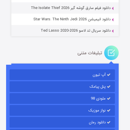
جادوگری در مغولستان
دانلود فیلم سارق گوشه گیر The Isolate Thief 2026
۱۴ (زیرنویس)
قسمت
منتشر شد
دانلود انیمیشن Star Wars: The Ninth Jedi 2026
دانلود سریال تد لاسو Ted Lasso 2020-2026
تبلیغات متنی
آپ تیون
باب اسفنجی فصل ۱۷
۶ (زیرنویس)
قسمت
منتشر شد
پنل پیامک
ملودی 98
نواز موزیک
دانلود رمان