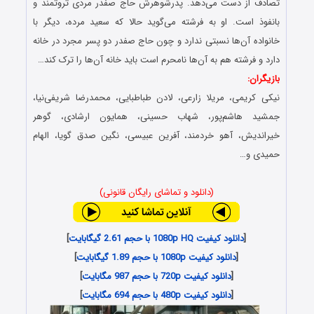
تصادف از دست می‌دهد. پدرشوهرش حاج صفدر مردی ثروتمند و
بانفوذ است. او به فرشته می‌گوید حالا که سعید مرده، دیگر با
خانواده آن‌ها نسبتی ندارد و چون حاج صفدر دو پسر مجرد در خانه
دارد و فرشته هم به آن‌ها نامحرم است باید خانه آن‌ها را ترک کند…
بازیگران:
نیکی کریمی، مریلا زارعی، لادن طباطبایی، محمدرضا شریفی‌نیا،
جمشید هاشم‌پور، شهاب حسینی، همایون ارشادی، گوهر
خیراندیش، آهو خردمند، آفرین عبیسی، نگین صدق گویا، الهام
حمیدی و…
(دانلود و تماشای رایگان قانونی)
[
دانلود کیفیت 1080p HQ با حجم 2.61 گیگابایت
]
[
دانلود کیفیت 1080p با حجم 1.89 گیگابایت
]
[
دانلود کیفیت 720p با حجم 987 مگابایت
]
[
دانلود کیفیت 480p با حجم 694 مگابایت
]