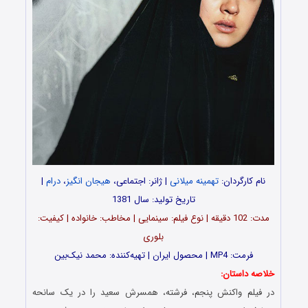
نام کارگردان:
تهمینه میلانی
| ژانر: اجتماعی،
هیجان انگیز
،
درام
|
تاریخ تولید: سال 1381
مدت‌‌‌: 102 دقیقه | نوع فیلم: سینمایی | مخاطب: خانواده | کیفیت:
بلوری
فرمت: MP4 | محصول ایران | تهیه‎‌کننده: محمد نیک‌بین
خلاصه داستان:
در فیلم واکنش پنجم، فرشته، همسرش سعید را در یک سانحه