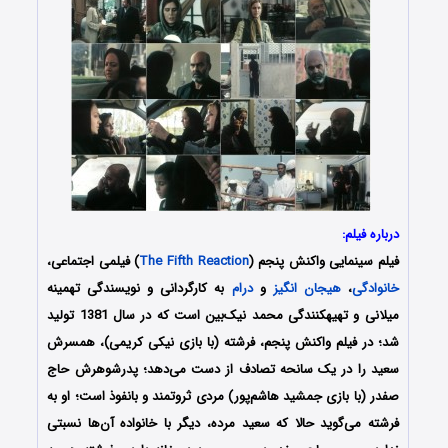
درباره فیلم:
فیلم سینمایی واکنش پنجم (
The Fifth Reaction
) فیلمی اجتماعی،
خانوادگی
،
هیجان انگیز
و
درام
به کارگردانی و نویسندگی تهمینه
میلانی و تهیه‎کنندگی محمد نیک‌بین است که در سال 1381 تولید
شد؛ در فیلم واکنش پنجم، فرشته (با بازی نیکی کریمی)، همسرش
سعید را در یک سانحه تصادف از دست می‌دهد؛ پدرشوهرش حاج
صفدر (با بازی جمشید هاشم‌پور) مردی ثروتمند و بانفوذ است؛ او به
فرشته می‌گوید حالا که سعید مرده، دیگر با خانواده آن‌ها نسبتی