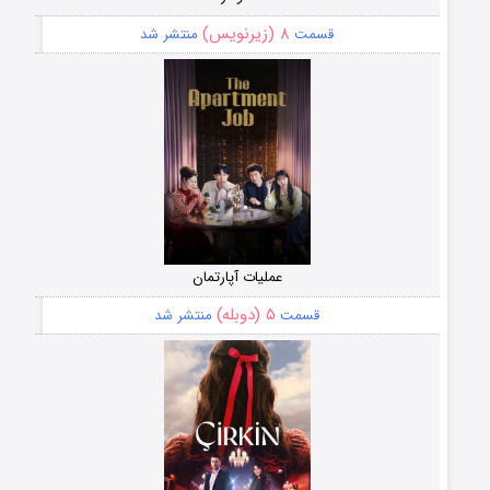
۸ (زیرنویس)
قسمت
منتشر شد
عملیات آپارتمان
۵ (دوبله)
قسمت
منتشر شد