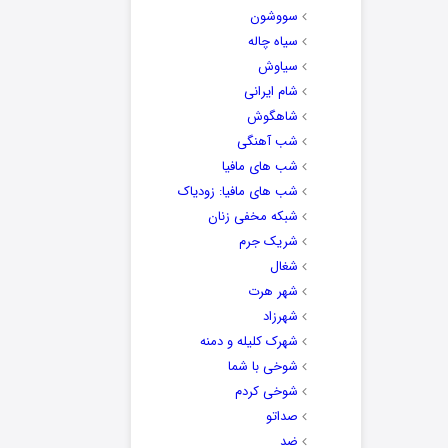
سووشون
سیاه چاله
سیاوش
شام ایرانی
شاهگوش
شب آهنگی
شب های مافیا
شب های مافیا: زودیاک
شبکه مخفی زنان
شریک جرم
شغال
شهر هرت
شهرزاد
شهرک کلیله و دمنه
شوخی با شما
شوخی کردم
صداتو
ضد