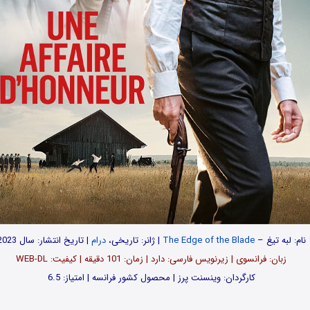
نام: لبه تیغ –
The Edge of the Blade
| ژانر: تاریخی،
درام
| تاریخ انتشار: سال 2023
زبان: فرانسوی | زیرنویس فارسی: دارد | زمان: 101 دقیقه | کیفیت: WEB-DL
کارگردان: وینسنت پرز | محصول کشور فرانسه | امتیاز: 6.5