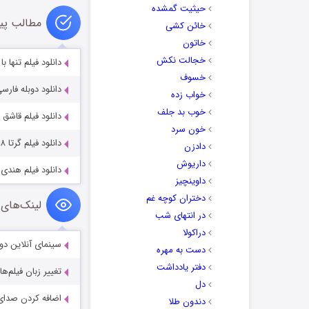
حیثیت گمشده
مطالب پی
خائن کشی
خاتون
خجالت نکش
دانلود فیلم تنها با خدایان: ۴۹ روز آخر 
خسوف
دانلود دوبله فارسی فیلم سند
خواب زده
خوب بد جلف
دانلود فیلم قاشق شکر of Sugar 2022
خون سرد
دانلود فیلم گرتا ۲۰۱۸ با دوبله فارسی Greta 2018
دادزن
داریوش
دانلود فیلم هندی به عشق تو
داوینچیز
دختران کوچه غم
لینک‌های 
در انتهای شب
دراکولا
سینمای آنلاین دو
دست به مهره
دفتر یادداشت
تغییر زبان فیلم‌ها
دل
اضافه کردن صدای 
دندون طلا