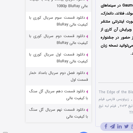
مردگان متحرک: شهر مرده ۳
در چندین جشنواره بین‌المللی دیگر سرانجام در تاریخ 27 دسامبر سال 2023 میلادی توسط کمپانی‌‌ Gaumont در سینماهای
عالی 1080p BluRay
۲ (زیرنویس)
قسمت
منتشر شد
ئد، فنلاند، دانمارک،
دانلود قسمت سوم سریال کوری با
ورت اینترنتی منتشر
کیفیت عالی BluRay
 ویرایش آن کاری از
دانلود قسمت دوم سریال کوری با
حضور در جشنواره‌‌‌
کیفیت عالی BluRay
بلند شود؛ شما می‌توانید نسخه زبان
.
دانلود قسمت اول سریال کوری با
کیفیت عالی BluRay
دانلود فصل دوم سریال بامداد خمار
شکست استوارت در نجات جهان
قسمت اول
۷ (زیرنویس)
قسمت
منتشر شد
دانلود قسمت دهم سریال گل سنگ
ی آنلاین فیلم The Edge of the Blade
با کیفیت عالی
,
زیرنویس فارسی فیلم
۲۰۲۳
,
فیلم لبه تیغ
دانلود قسمت نهم سریال گل سنگ
با کیفیت عالی