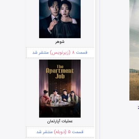
شوهر
۸ (زیرنویس)
قسمت
منتشر شد
عملیات آپارتمان
۵ (دوبله)
قسمت
منتشر شد