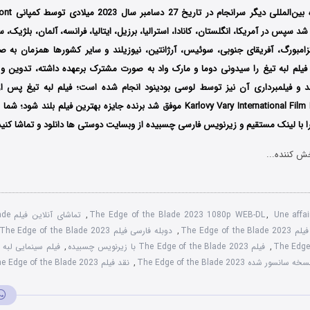
د سپس در آمریکا، انگلستان، کانادا، استرالیا، برزیل، ایتالیا، فرانسه، آلمان، بلژیک، سو
زامبورگ، آفریقای جنوبی، سوئیس، آرژانتین، نیوزیلند و سایر کشورها همزمان به ص
ی فیلم لبه تیغ را سیدونی دوما و مارک واد به صورت مشترک برعهده داشته، تدوین و
د و فیلمبرداری آن نیز توسط لوسی بودینود انجام شده است؛ فیلم لبه تیغ پس از 
بین‌المللی Karlovy Vary International Film Festival موفق شد برنده جایزه بهترین فیلم 
را با ‌لینک مستقیم و زیرنویس فارسی چسبیده از وبسایت دوستی ها دانلود و تماشا کنید
ش کننده...
Une affa
,
The Edge of the Blade 2023 1080p WEB-DL
,
تماشا
The Edge of 
,
دوبله فارسی فیلم The Edge of the Blade 2023
The Edge
,
فیلم The Edge of the Blade 2023 با زیرنویس چسبیده
,
فیلم سینمایی لبه تیغ 
خه سانسور شده The Edge of the Blade 2023
,
نقد فیلم The Edge of the Blade 2023