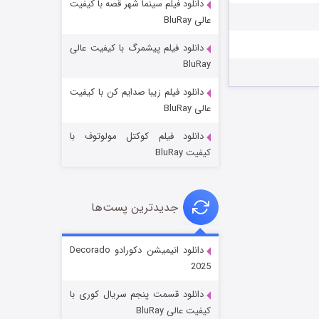
دانلود فیلم سینما شهر قصه با کیفیت
عالی BluRay
دانلود فیلم پیشمرگ با کیفیت عالی
BluRay
دانلود فیلم زیبا صدایم کن با کیفیت
جادوگری در مغولستان
عالی BluRay
۱۴ (زیرنویس)
قسمت
منتشر شد
دانلود فیلم کوکتل مولوتوف با
کیفیت BluRay
جدیدترین پست‌ها
دانلود انیمیشن دکورادو Decorado
2025
باب اسفنجی فصل ۱۷
دانلود قسمت پنجم سریال کوری با
۶ (زیرنویس)
قسمت
منتشر شد
کیفیت عالی BluRay