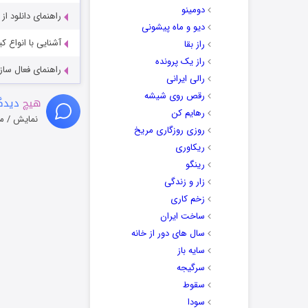
دومینو
راهنمای دانلود ا
دیو و ماه پیشونی
آشنایی با انواع ک
راز بقا
راز یک پرونده
راهنمای فعال سازی کیفیت R
رالی ایرانی
رقص روی شیشه
هیچ
دیدگا
رهایم کن
نمایش / م
روزی روزگاری مریخ
ریکاوری
رینگو
زار و زندگی
زخم کاری
ساخت ایران
سال های دور از خانه
سایه باز
سرگیجه
سقوط
سودا