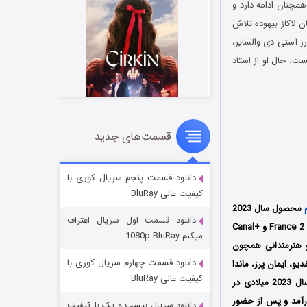
ئل ممنوع است اما همچنان ادامه دارد و
 لاکاز بیهوده تلاش
رز آستی دی والسایر،
ست. حال او از استاد
قسمت‌های جدید
سریال زشت
۲ (زیرنویس)
قسمت
منتشر شد
دانلود قسمت پنجم سریال کوری با
کیفیت عالی BluRay
محصول سال 2023
دانلود قسمت اول سریال اعتراف
کشور فرانسه به کارگردانی وینسنت پرز (Vincent Perez) است که توسط سه کمپانی‌ Gaumont و France 2 Cinéma و +Canal
میکنم 1080p BluRay
و هنرمندانی همچون
دانلود قسمت چهارم سریال کوری با
یو، ایمان پرز، ماندا
کیفیت عالی BluRay
اولین بار در تاریخ 30 ژوئن سال 2023 میلادی در
ر جمهوری چک به نمایش درآمد و پس از حضور
دانلود سریال بیست و یک با کیفیت