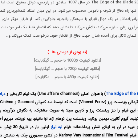
در فیلم لبه تیغ The Edge of the Blade 2023 در سال 1887 میلادی در پاریس، دو
 تنها راه دفاع از شرف و ناموس محسوب می‌شود. در این میان استاد شمشیربازی کلمان
ت برادرزاده‌اش در یک دوئل نابرابر با سرهنگی باتجربه جلوگیری کند. از طرفی دیگر ماری 
رابری زنان مبارزه می‌کند، تلاش می‌کند تا نشان دهد که افتخار فقط یک امر مردانه نی
لمان لاکاز، برای آماده شدن جهت دفاع از افتخار خود، درخواست کمک می‌کند و…
(به زودی از دوستی ها…)
[
دانلود کیفیت 1080p با حجم … گیگابایت
]
[
دانلود کیفیت 720p با حجم … گیگابایت
]
[
دانلود کیفیت 480p با حجم … مگابایت
]
The Edge of the 
) با عنوان اصلی (Une affaire d’honneur) یک فیلم تاریخی و
درام
ه این فیلم را نیز وینسنت پرز و کارین سیلا به صورت مشترک، به نگارش درآورده 
لیه، گیوم گالین، دیمین بونارد، وینسنت پرز، نوهام اژه، اوا دانینو، پپه لورنته، میریم آخد
 غیره در آن به ایفای نقش پرداخته‌اند؛ فیلم
لبه تیغ
جشنواره بین‌المللی فیلم Karlovy Vary International Film Festival در کشو