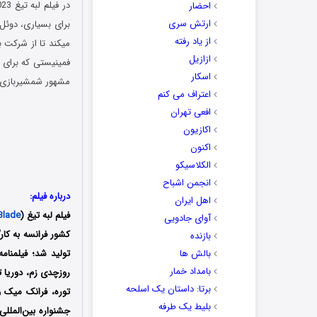
احضار
ارتش سری
برای بسیاری، دوئل
از یاد رفته
می‎کند تا از شرک
ازازیل
فمینیستی که برای ب
اسکار
مشهور شمشیربازی ک
اعتراف می کنم
افعی تهران
اکازیون
اکنون
الکلاسیکو
انجمن اشباح
درباره فیلم:
اهل ایران
فیلم لبه تیغ (
Blade
آوای جادویی
بازنده
بالش ها
تولید شد؛ فیلمنام
بامداد خمار
روزچدی زم، دوریا تی
برتا: داستان یک اسلحه
توره، فرانک میک و
بلیط یک‌‌ طرفه