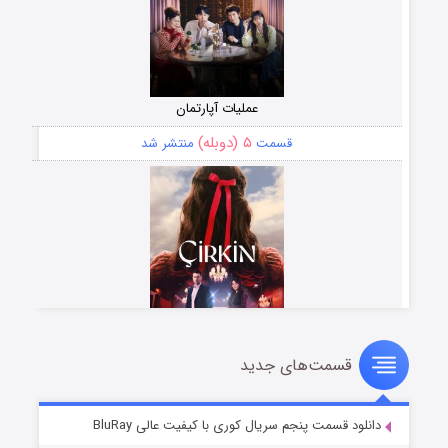
عملیات آپارتمان
۵ (دوبله)
قسمت
منتشر شد
قسمت‌های جدید
سریال زشت
۲ (زیرنویس)
قسمت
منتشر شد
دانلود قسمت پنجم سریال کوری با کیفیت عالی BluRay