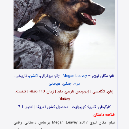
نام: مگان لیوی –
Megan Leavey
| ژانر: بیوگرافی،
اکشن
، تاریخی،
درام
،
جنگی
،
هیجانی
زبان: انگلیسی | زیرنویس فارسی: دارد | زمان: 110 دقیقه | کیفیت:
BluRay
کارگردان: گابریلا کوپروایت | محصول کشور آمریکا | امتیاز: 7.1
خلاصه داستان:
فیلم مگان لیوی Megan Leavey 2017 براساس داستانی واقعی