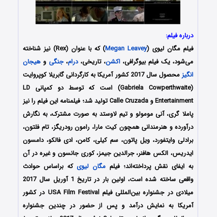
درباره فیلم:
فیلم مگان لیوی (
Megan Leavey
) که با عنوان (Rex) نیز شناخته
می‌شود، یک فیلم بیوگرافی،
اکشن
، تاریخی،
درام
،
جنگی
و
هیجان
انگیز
محصول سال 2017 کشور آمریکا به کارگردانی گابریلا کوپروایت
(Gabriela Cowperthwaite) است که توسط دو کمپانی‌ LD
Entertainment و Calle Cruzada تولید شد؛ فیلمنامه این فیلم را نیز
پاملا گری، آنی مومولو و تیم لاوستد به صورت مشترک، به نگارش
درآورده و هنرمندانی همچون کیت مارا، رامون رودریگز، تام فلتون،
برادلی وایتفورد، ویل پاتون، سم کیلی، کامن، ادی فالکو، دامسون
ایدریس، الکس هافنر، جرالدین جیمز، کوری جانسون و غیره در آن
به ایفای نقش پرداخته‌اند؛ فیلم
مگان لیوی
که براساس حوادث
واقعی ساخته شده است، اولین بار در تاریخ 1 آوریل سال 2017
میلادی در جشنواره بین‌المللی فیلم USA Film Festival در کشور
آمریکا به نمایش درآمد و پس از حضور در چندین جشنواره