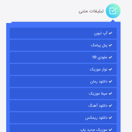
تبلیغات متنی
آپ تیون
باب اسفنجی فصل ۱۷
۶ (زیرنویس)
قسمت
منتشر شد
پنل پیامک
ملودی 98
نواز موزیک
دانلود رمان
میفا موزیک
دانلود آهنگ
رویایی برای تو
دانلود ریمکس
۱۵ (دوبله)
قسمت
منتشر شد
موزیک جدید پاپ