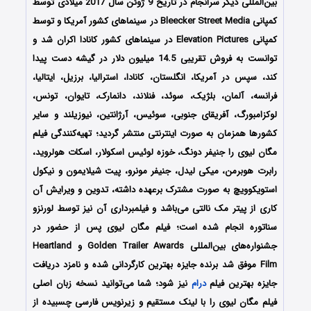
بین‌المللی دیگر سرانجام در تاریخ 9 ژوئن سال 2017 میلادی توسط
کمپانی‌‌ Bleecker Street Media در سینماهای کشور آمریکا و توسط
کمپانی Elevation Pictures در سینماهای کشور کانادا اکران شد و
توانست به فروش تقریبی 14.5 میلیون دلار در گیشه دست پیدا
کند، سپس در آمریکا، انگلستان، کانادا، استرالیا، برزیل، ایتالیا،
فرانسه، آلمان، بلژیک، سوئد، فنلاند، دانمارک، تایوان، تونس،
لوکزامبورگ، آفریقای جنوبی، سوئیس، آرژانتین، نیوزیلند و سایر
کشورها همزمان به صورت اینترنتی منتشر گردید؛ تهیه‌کنندگی فیلم
مگان لیوی را جنیفر دونگ، خوزه لوئیس اسکولار، اسکات هولروید،
رابرت هوبرمن، میکی لیدل، جنیفر مونرو، پیت شیلایمون و نیکول
استویکوویچ به صورت مشترک برعهده داشته، تدوین و ویرایش آن
کاری از پیتر مک نالتی می‌باشد و فیلمبرداری آن نیز توسط لورنزو
سناتوره انجام شده است؛ فیلم مگان لیوی پس از حضور در
جشنواره‌‌‌های بین‌المللی Golden Trailer Awards و Heartland
Film موفق شد برنده جایزه بهترین کارگردانی شده و نامزد دریافت
جایزه بهترین فیلم
درام
نیز شود؛ شما می‌توانید نسخه زبان اصلی
فیلم مگان لیوی را با ‌لینک مستقیم و زیرنویس فارسی چسبیده از