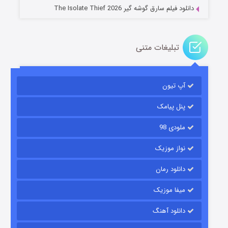
دانلود فیلم سارق گوشه گیر The Isolate Thief 2026
تبلیغات متنی
آپ تیون
مردگان متحرک: شهر مرده ۳
۲ (زیرنویس)
قسمت
منتشر شد
پنل پیامک
ملودی 98
نواز موزیک
دانلود رمان
میفا موزیک
دانلود آهنگ
شکست استوارت در نجات جهان