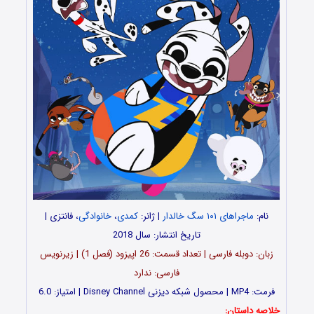
نام:
ماجراهای ۱۰۱ سگ خالدار
| ژانر:
کمدی
،
خانوادگی
، فانتزی |
تاریخ انتشار: سال 2018
زبان: دوبله فارسی | تعداد قسمت‌‌: 26 اپیزود (فصل 1) | زیرنویس
فارسی: ندارد
فرمت: MP4 | محصول شبکه دیزنی Disney Channel | امتیاز: 6.0
خلاصه داستان: