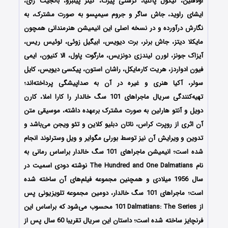
اولافلین، نیکول پاگلیا، کرستی پیرت، گیلز پیلبرو، بالجیت رای،
ایشای راوید، جاش ساگر و جروم سیمپسو به صورت مشترک، به
نگارش درآورده و در نسخه اصلی این انیمیشن هنرمندانی همچون
مایکلا دیتز، جاش برنر، برت دیویس، ابیگیل زوئی، لوئیس ریس،
آیزاک جونز، لورن لیندزی دونزیس، مارگوت پاول، الا کنیون، ایمی
فیون ادواردز، هریت کارمایکل، راشان استون، پیکسی دیویس، کایل
سولر، آکیا هنری و غیره در آن به صداپیشگی پرداخته‌‌اند؛
تهیه‌کنندگی سریال ماجراهای 101 سگ خالدار را کارا املا، کارن
دویل و آنتو هارلین به صورت مشترک برعهده داشته‌، موسیقی متن
آن اثری از روپرت کراس، ناتان دبلیو کلاین و تئو ویجن می‌باشد و
تدوین و ویرایش آن نیز توسط بورلی مگوایر و ویل وسترلوند انجام
شده است؛ انیمیشن ماجراهای 101 سگ خالدار براساس رمانی به
نام The Hundred and One Dalmatians نوشته دودی اسمیت در
سال 1956 میلادی و همچنین مجموعه فیلم‌های آن ساخته شده
است؛ ماجراهای 101 سگ خالدار، دومین مجموعه تلویزیونی پس
از 101
i
Dalmatians: The Series محسوب می‌شود که براساس این
فرنچایز ساخته شده است؛ داستان این سریال تقریبا 60 سال پس از