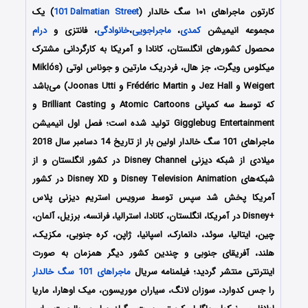
کارتون
ماجراهای ۱۰۱ سگ خالدار
(
Dalmatian Street
i
101
) یک
مجموعه انیمیشن
کمدی
،
ماجراجویی
،
خانوادگی
، فانتزی و
درام
محصول کشورهای انگلستان، کانادا و آمریکا به کارگردانی مشترک
میکلوس ویگرت، جز هال، فردریک مارتین و جوناس اوتی (Miklós
Weigert و Jez Hall و Frédéric Martin و Joonas Utti) می‌باشد
که توسط سه کمپانی‌ Atomic Cartoons و Brilliant Casting و
Gigglebug Entertainment تولید شده است؛ فصل اول انیمیشن
ماجراهای 101 سگ خالدار اولین بار از تاریخ 14 دسامبر سال 2018
میلادی از شبکه دیزنی Disney Channel در کشور انگلستان و از
شبکه‌های Disney Television Animation و Disney XD در کشور
آمریکا پخش شد سپس توسط سرویس استریم دیزنی پلاس
+Disney در آمریکا، انگلستان، کانادا، استرالیا، فرانسه، برزیل، آلمان،
چین، ایتالیا، سوئد، دانمارک، اسپانیا، ژاپن، کره جنوبی، مکزیک،
هلند، آفریقای جنوبی و چندین کشور دیگر همزمان به صورت
اینترنتی منتشر گردید؛ فیلمنامه سریال
ماجراهای 101 سگ خالدار
را جس کدوارد، سوزان لانگ، سیاران موریسون، میک اوهارا، ماریا