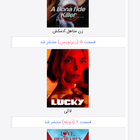
زن متاهل آدمکش
۵ (زیرنویس)
قسمت
منتشر شد
لاکی
۲ (دوبله)
قسمت
منتشر شد