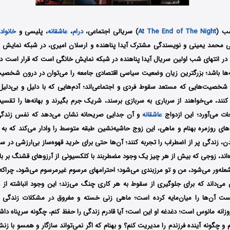
شب (
At The End of The Night
) سریالی اجتماعی،
درام
،
عاشقانه
، پلیسی و
خانواد
دگی محمد یمینی و نویسندگی مشترک آیدا پناهنده و ارسلان امیری، در شبکه نمای
ها باشد؛ بزرگترین زیان وضعیت سیاسی اقتصادی جامعه را می‌توان در درون شخصیت‌
صیت‌هایی که مستعد سقوط فردی و اجتماعی‌اند؛ آدم‌هایی که با دلیل و بی‌دلیل م
نند، می‌خواهند از سرباری به سربازی برسند، شریک جرم بگیرند و بهانه‌ها را تقس
ت می‌آورد؛ این ازدواج
عاشقانه
و آن جدایی صریحانه نشان می‌دهد که نفس زندگ
ی روزمره‌ بهنام و ماهی، این زوج حاشیه‌نشین طبقه متوسط را وادار می‌کند که به ط
 زندگی پر از اضطراب را تجربه کنند؛ آن‌ها حتی برای خرید قهوه‌ساز بی‌ارزشی در 
ه‌اند، زوجی که بیش از هر چیز یک وجود مضطربند با کلکسیونی از آرزوهای قشنگ بر با
عله‌ور می‌شود، من و تو مرزبندی می‌شود؛ احترام‍های مرسوم غیرمرسوم می‌شود، چرا
می‌داند که برای جلوگیری از سقوط به هر کاری چنگ می‌زند؛ این وجود انباشته از 
ت آن‌ها را میان‌مایه کرده است؛ ماهی زنی خسته و مغروق در مشکلات زندگی ز
زانه مانوس است؛ دغدغه او این است؛ آیا قادرم زندگی را حفظ کنم، چگونه سرپناه داش
 و چگونه آینده فرزندم را مدیریت کنم؟ و بهنام که اگر نمی‌تواند سازگار و همسو با ز