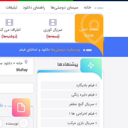
خانه
سینمای دوستی‌ها
راهنمای دانلود
تبلیغات
صفحه اصلی
سریال کوری
اعتراف می کن
HOME
(جمعه‌ها)
(دوشنبه‌ها)
وب‌سایت دوستی‌ها
دانلود و تماشای فیلم
پیشنهادها
خانه
دانلود سر
»
BluRay
فیلم بادیگارد
فیلم دایره زنگی
سریال گنج مظفر
دا
فیلم اخراجی ها ۱
سریال بازی مرکب
نویسنده