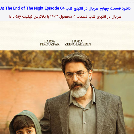
دانلود قسمت چهارم سریال در انتهای شب At The End of The Night Episode 04
سریال در انتهای شب قسمت 4 محصول ۱۴۰۳ با بالاترین کیفیت BluRay