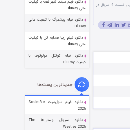
دانلود فیلم سینما شهر قصه با کیفیت
م
,
قسمت 4 سریال در
عالی BluRay
دانلود فیلم پیشمرگ با کیفیت عالی
BluRay
دانلود فیلم زیبا صدایم کن با کیفیت
جادوگری در مغولستان
عالی BluRay
14 (زیرنویس)
قسمت
منتشر شد
دانلود فیلم کوکتل مولوتوف با
کیفیت BluRay
جدیدترین پست‌ها
دانلود فیلم سول‌میت Soulm8te
2026
باب اسفنجی فصل ۱۷
دانلود سریال وستی‌ها The
6 (زیرنویس)
قسمت
منتشر شد
Westies 2026