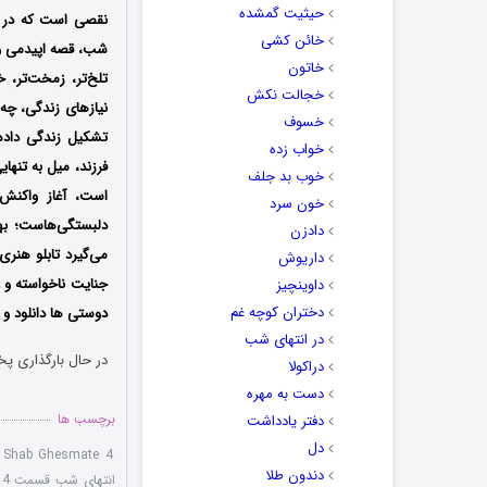
حیثیت گمشده
نقصی است که در ر
خائن کشی
شب، قصه اپیدمی و ر
خاتون
تلخ‌تر، زمخت‌تر، 
خجالت نکش
نیازهای زندگی، چه 
خسوف
تشکیل زندگی داده‌
خواب زده
فرزند، میل به تنها
خوب بد جلف
است، آغاز واکنش‌
خون سرد
دلبستگی‌هاست؛ به
دادزن
می‌گیرد تابلو هنر
داریوش
جنایت ناخواسته و 
داوینچیز
دختران کوچه غم
دوستی ها دانلود و ت
در انتهای شب
در حال بارگذاری پخ
دراکولا
دست به مهره
برچسب ها
دفتر یادداشت
دل
e Shab Ghesmate 4
دندون طلا
انتهای شب قسمت 4