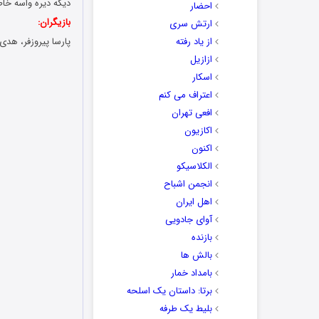
دیگه دیره واسه خا
احضار
بازیگران:
ارتش سری
از یاد رفته
پارسا پیروزفر، هدی 
ازازیل
اسکار
اعتراف می کنم
افعی تهران
اکازیون
اکنون
الکلاسیکو
انجمن اشباح
اهل ایران
آوای جادویی
بازنده
بالش ها
بامداد خمار
برتا: داستان یک اسلحه
بلیط یک‌‌ طرفه