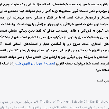
فتار و فلسفه‌ خاص او هست، خواسته‌هایی که گاه حق ابتدایی یک هنرمند چون او
وزمره و مکرر ماست؛ گویی سختی‌ها لزوما آدمی را بهتر نخواهد کرد؛ مشقاتی که این ز
خسته‌تر و فرسوده‌تر ساخته است که با هر تلنگر و صدایی به‌هم می‌ریزند؛ این زی
کرده با این عشق که اکنون شیفتگی به این جهان و زندگی را ربوده است؛ چه شده که خ
اند اکنون به فروپاشی و طلاق رسیده‌اند، طلاقی که فقط پایان زندگی متاهلی نیست
یی، میل به خشونت، میل به دوری از دیگران، میل به بی اعتمادی است؛ شروع انباشته‌گ
های انتحاری است، شروع زیر پا گذاشتن معیار و اندیشه‌های انسانی است، آغ
نام در انتهای شب حتی پس از جدایی هم درگیر همان روزمرگی‌ها و تنگناهای اقتص
ی استادش را بفروشد چون دیگری چیز با ارزشی برای داشتن ندارد و نمی‌خواهد داشته 
غیرعمد است؛ شما می‌توانید نسخه قانونی
قسمت 4 سریال در انتهای شب
را با لینک قا
ماشا کنید.
ش کننده...
Dar Entehay
,
At The End of The Night Episode 04
,
بازیگران سریال در انتهای
,
دانلود در انتهای شب قسمت 4
,
دانلود قانونی سریال در انتهای شب قسمت 4
,
در انتها