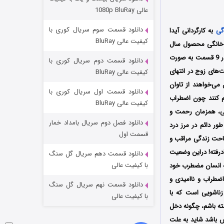
مردگان متحرک: شهر مرده ۳
عالی 1080p BluRay
2 (زیرنویس)
قسمت
منتشر شد
دانلود قسمت سوم سریال کوری با
گی
به کارگردانی آیدا
کیفیت عالی BluRay
ش خانگی محصول سال
1403 است؛ سریال در انتهای شب اولین سریال آیدا پناهنده در شبکه نمایش خانگی است که قرار است در 9 قسمت به صورت
دانلود قسمت دوم سریال کوری با
های زوج در انتهای
کیفیت عالی BluRay
ی‌خواهند از تاوان
دانلود قسمت اول سریال کوری با
یم کنند چون اضطراب
کیفیت عالی BluRay
ی، همزمان رحمت و
دانلود فصل دوم سریال بامداد خمار
ور دائم در مرز درد
شکست استوارت در نجات جهان
قسمت اول
ساحت زندگی مراقب و
7 (زیرنویس)
قسمت
منتشر شد
درفته! دراین وضعیت
دانلود قسمت دهم سریال گل سنگ
با کیفیت عالی
که انسان مضطرب خود
اضطراب و ناامیدی و
دانلود قسمت نهم سریال گل سنگ
ناشویی است که با
با کیفیت عالی
ته باشم، چگونه دخل
نش باشد شاید به علت