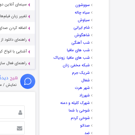
سینمای آنلاین دو
سووشون
سیاه چاله
تغییر زبان فیلم‌ها
سیاوش
شام ایرانی
اضافه کردن صدای 
شاهگوش
راهنمای دانلود ا
شب آهنگی
شب های مافیا
آشنایی با انواع ک
شب های مافیا: زودیاک
راهنمای فعال سازی کیفیت R
شبکه مخفی زنان
شریک جرم
هیچ
دیدگا
شغال
نمایش / م
شهر هرت
شهرزاد
شهرک کلیله و دمنه
شوخی با شما
شوخی کردم
صداتو
ضد