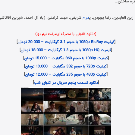
طره ساختن…
زین العابدین، رضا بهبودی، پ
درام
شریفی، مهسا کرامتی، ژیلا آل احمد، شیرین آقاکاشی،
(دانلود قانونی با مصرف اینترنت نیم بها)
[
کیفیت 1080p BluRay با حجم 3.1 گیگابایت – 20.000 تومان
]
[
کیفیت 1080p HQ با حجم 1.3 گیگابایت – 18.000 تومان
]
[
کیفیت 1080p با حجم 860 مگابایت – 15.000 تومان
]
[
کیفیت 720p با حجم 382 مگابایت – 13.000 تومان
]
[
کیفیت 480p با حجم 235 مگابایت – 12.000 تومان
]
[
دانلود قسمت پنجم سریال در انتهای شب
]