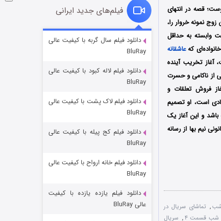
ست؛ قصه در انتهای
فیلم‌های جدید ایرانی
وج نمونه خروار را،
ست وابسته به حداقل
شوگر فصل ۲
دانلود فیلم سال گربه با کیفیت عالی
انواده‌ای که
عاشقانه
BluRay
7 (زیرنویس)
قسمت
منتشر شد
، آغاز تخریب آینده
دانلود فیلم لاله کبود با کیفیت عالی
ی از ناکامی و حسرت
BluRay
از فروش تعلقات و
دانلود فیلم لاک پشت با کیفیت عالی
ادی است، او تصمیم
BluRay
باشد و این آغاز یک
نونی نیم بها از رسانه
دانلود فیلم کج‌ پیله با کیفیت عالی
BluRay
دانلود فیلم خانه ارواح با کیفیت عالی
خاندان اژدها فصل ۳
BluRay
6 (زیرنویس)
قسمت
منتشر شد
دانلود فیلم یازده یازده با کیفیت
عالی BluRay
 شب
,
تماشای سریال در
ی شب قسمت ۴
,
سریال