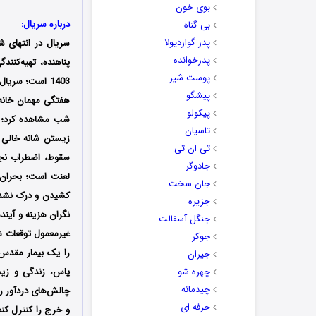
بوی خون
درباره سریال:
بی گناه
پدر گواردیولا
سریال در انتهای 
پدرخوانده
پناهنده، تهیه‌کنن
پوست شیر
پیشگو
هفتگی مهمان خانه‌
پیکولو
شب مشاهده کرد؛ شخ
تاسیان
زیستن شانه خالی ک
تی ان تی
سقوط، اضطراب نجا
جادوگر
لعنت است؛ بحران‌ها
جان سخت
کشیدن و درک نشدن،
جزیره
نگران هزینه و آیند
جنگل آسفالت
غیرمعمول توقعات ش
جوکر
را یک بیمار مقدس 
جیران
چهره شو
یاس، زندگی و زیس
چیدمانه
چالش‌های دردآور رو
حرفه ای
و خرج را کنترل کنم