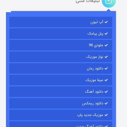
تبلیغات متنی
باب اسفنجی فصل ۱۷
آپ تیون
۶ (زیرنویس)
قسمت
منتشر شد
پنل پیامک
ملودی 98
نواز موزیک
دانلود رمان
میفا موزیک
رویایی برای تو
دانلود آهنگ
۱۵ (دوبله)
قسمت
منتشر شد
دانلود ریمکس
موزیک جدید پاپ
دانلود آهنگ جدید