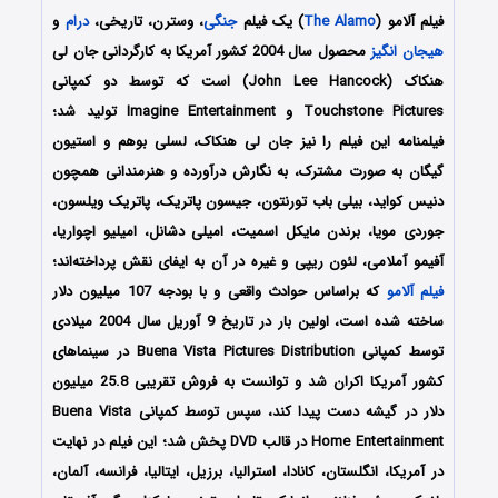
فیلم آلامو (
The Alamo
) یک فیلم
جنگی
، وسترن، تاریخی،
درام
و
هیجان انگیز
محصول سال 2004 کشور آمریکا به کارگردانی جان لی
هنکاک (John Lee Hancock) است که توسط دو کمپانی‌
Touchstone Pictures و Imagine Entertainment تولید شد؛
فیلمنامه این فیلم را نیز جان لی هنکاک، لسلی بوهم و استیون
گیگان به صورت مشترک، به نگارش درآورده و هنرمندانی همچون
دنیس کواید، بیلی باب تورنتون، جیسون پاتریک، پاتریک ویلسون،
جوردی مویا، برندن مایکل اسمیت، امیلی دشانل، امیلیو اچواریا،
آفیمو آملامی، لئون ریپی و غیره در آن به ایفای نقش پرداخته‌اند؛
فیلم آلامو
که براساس حوادث واقعی و با بودجه 107 میلیون دلار
ساخته شده است، اولین بار در تاریخ 9 آوریل سال 2004 میلادی
توسط کمپانی‌‌ Buena Vista Pictures Distribution در سینماهای
کشور آمریکا اکران شد و توانست به فروش تقریبی 25.8 میلیون
دلار در گیشه دست پیدا کند، سپس توسط کمپانی Buena Vista
Home Entertainment در قالب DVD پخش شد؛ این فیلم در نهایت
در آمریکا، انگلستان، کانادا، استرالیا، برزیل، ایتالیا، فرانسه، آلمان،