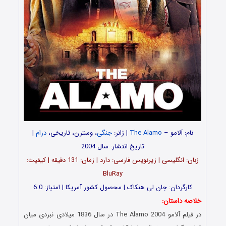
نام: آلامو –
The Alamo
| ژانر:
جنگی
، وسترن، تاریخی،
درام
|
تاریخ انتشار: سال 2004
زبان: انگلیسی | زیرنویس فارسی: دارد | زمان: 131 دقیقه | کیفیت:
BluRay
کارگردان: جان لی هنکاک | محصول کشور آمریکا | امتیاز: 6.0
خلاصه داستان:
در فیلم آلامو The Alamo 2004 در سال 1836 میلادی نبردی میان