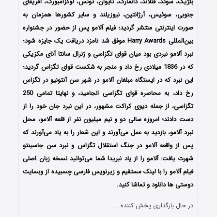
بلژیک، سوئد، فنلاند، دانمارک، تایوان، تونس، لوکزامبورگ، آفریقای
جنوبی، سوئیس، آرژانتین، نیوزیلند و سایر کشورها همزمان به
صورت اینترنتی منتشر گردید؛ فیلم آلامو پس از حضور در جشنواره‌‌‌
بین‌المللی Harry Awards موفق شد نامزد دریافت یک جایزه شود؛
نبرد آلامو نبردی بود میان قوای تگزاسی و ژنرال سانتا آنای مکزیکی
که در 1836 میلادی رخ داد و منجر به شکست قوای تگزاس گردید؛
این نبرد که در ایستگاه مبلغان آلامو در شهر سن آنتونیو در تگزاس
رخ داد، به محاصره قوای تگزاسی انجامید، و نهایتا تمامی 250
تگزاسی، از جمله دیوی کراکت مشهور، در این نبرد جان خود را از
دست دادند؛ امروزه سالی دو و نیم میلیون نفر از قلعه آلامو، محل
نبرد آلامو، بازدید به عمل می‌آورند و این شعار را به یاد می‌آورند که
پس از واقعه آلامو در جنگ استقلال تگزاس و نبرد سن جاسینتو
شهرت یافت: آلامو را از یاد نبرید! شما می‌توانید نسخه زبان اصلی
فیلم آلامو را با ‌لینک مستقیم و زیرنویس فارسی چسبیده از وبسایت
دوستی ها دانلود و تماشا کنید.
در حال بارگذاری پخش کننده...