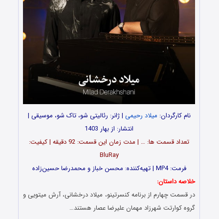
نام کارگردان:
میلاد رحیمی
| ژانر: رئالیتی شو، تاک شو، موسیقی |
انتشار: از بهار 1403
تعداد قسمت‌ ها: … | مدت زمان این قسمت: 92 دقیقه | کیفیت:
BluRay
فرمت: MP4 | تهیه‌کننده: محسن خباز و محمدرضا حسین‌زاده
خلاصه داستان:
در قسمت چهارم از برنامه کنسرتینو، میلاد درخشانی، آرش میتویی و
گروه کوارتت شهرزاد مهمان علیرضا عصار هستند…