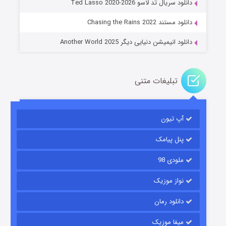
دانلود سریال تد لاسو Ted Lasso 2020-2026
۱۴ (زیرنویس)
قسمت
منتشر شد
دانلود مستند Chasing the Rains 2022
دانلود انیمیشن دنیایی دیگر Another World 2025
تبلیغات متنی
آپ تیون
باب اسفنجی فصل ۱۷
۶ (زیرنویس)
قسمت
منتشر شد
پنل پیامک
ملودی 98
نواز موزیک
دانلود رمان
میفا موزیک