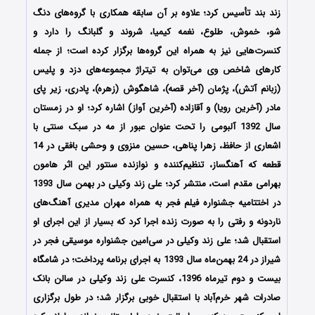
زند بند تأسیس کرد؛ علاوه بر آن سابقه همکاری با گروه‌های دنگ
شو، خموش، طلوع، نغمه کیمیا، شروند و گلبانگ را دارد و
کنسرت‌هایی نیز به همراه این گروه‌ها برگزار کرده‌ است؛ از جمله
کارهای شاخص وی می‌توان به تیتراژ مجموعه‌های دزد و پلیس
(زبانم آتش)، پژمان (آخر قصه)، شاهگوش (زهره)، پادری، زیر پای
مادر (آخرین رویا) و آقازاده (آخرین آواز) اشاره کرد؛ او در زمستان
سال 1392 آلبومی را تحت عنوان عبور از مه در سبک سنتی با
اشعاری از حافظ، زهرا پناهی، حسین منزوی و وحشی بافقی در 14
قطعه که آهنگساز، تنظیم‌کننده و نوازنده سنتور این اثر هامون
بهرامی مقدم است، منتشر کرد؛ علی زند وکیلی در بهمن سال 1393
در اختتامیه جشنواره فیلم فجر به همراه مهران مدیری آهنگ‌های
ناردونه و رفتی را به صورت زنده اجرا کرد که بسیار از این اجرای او
استقبال شد؛ علی زند وکیلی در سی‌امین جشنواره موسیقی فجر در
شیراز در 24 بهمن‌ماه سال 1393 به اجرای برنامه پرداخت؛ در شامگاه
بیست و دوم تیرماه 1396، کنسرت علی زند وکیلی در سالن بانک
صادرات شهر خرم‌آباد با استقبال خوبی برگزار شد؛ در طول برگزاری