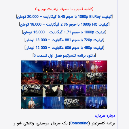
(دانلود قانونی با مصرف اینترنت نیم بها)
[
کیفیت 1080p BluRay با حجم 6.45 گیگابایت – 20.000 تومان
]
[
کیفیت 1080p HQ با حجم 2.36 گیگابایت – 18.000 تومان
]
[
کیفیت 1080p با حجم 1.71 گیگابایت – 15.000 تومان
]
[
کیفیت 720p با حجم 881 مگابایت – 13.000 تومان
]
[
کیفیت 480p با حجم 606 مگابایت – 12.000 تومان
]
[
دانلود برنامه کنسرتینو فصل اول قسمت 5
]
درباره سریال:
برنامه کنسرتینو (
Concertino
) یک سریال موسیقی، رئالیتی شو و