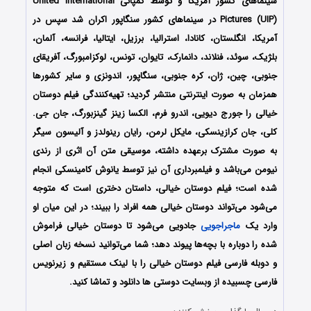
سینماهای کشور آمریکا و توسط کمپانی United International
Pictures (UIP) در سینماهای کشور سنگاپور اکران شد سپس در
آمریکا، انگلستان، کانادا، استرالیا، برزیل، ایتالیا، فرانسه، آلمان،
بلژیک، سوئد، فنلاند، دانمارک، تایوان، تونس، لوکزامبورگ، آفریقای
جنوبی، چین، ژان، کره جنوبی، سنگاپور، اندونزی و سایر کشورها
همزمان به صورت اینترنتی منتشر گردید؛ تهیه‌کنندگی فیلم دوستان
خیالی را جورج دیویی، اندرو فرم، الکسا زینز گینزبورگ، جان جی.
کلی، جان کرازینسکی، مایکل لرمن، رایان رینولدز و آلیسون سیگر
به صورت مشترک برعهده داشته، موسیقی متن آن اثری از رندی
نیومن می‌باشد و فیلمبرداری آن نیز توسط یانوش کامینسکی انجام
شده است؛ فیلم دوستان خیالی، داستان دختری است که متوجه
می‌شود می‌تواند دوستان خیالی همه افراد را ببیند؛ در این میان او
وارد یک
ماجراجویی
جادویی می‌شود تا دوستان خیالی فراموش
شده را دوباره با بچه‌ها پیوند دهد؛ شما می‌توانید نسخه زبان اصلی
و دوبله فارسی فیلم دوستان خیالی را با ‌لینک مستقیم و زیرنویس
فارسی چسبیده از وبسایت دوستی ها دانلود و تماشا کنید.