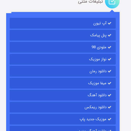
تبلیغات متنی
آپ تیون
باب اسفنجی فصل ۱۷
۶ (زیرنویس)
قسمت
منتشر شد
پنل پیامک
ملودی 98
نواز موزیک
دانلود رمان
میفا موزیک
دانلود آهنگ
رویایی برای تو
دانلود ریمکس
۱۵ (دوبله)
قسمت
منتشر شد
موزیک جدید پاپ