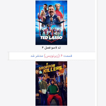
تد لاسو فصل ۴
۶ (زیرنویس)
قسمت
منتشر شد