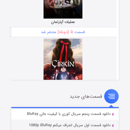
عملیات آپارتمان
۵ (دوبله)
قسمت
منتشر شد
قسمت‌های جدید
سریال زشت
۲ (زیرنویس)
قسمت
منتشر شد
دانلود قسمت پنجم سریال کوری با کیفیت عالی BluRay
دانلود قسمت اول سریال اعتراف میکنم 1080p BluRay