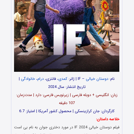
نام:
دوستان خیالی
– IF | ژانر:
کمدی
، فانتزی،
درام
،
خانوادگی
|
تاریخ انتشار: سال 2024
زبان: انگلیسی + دوبله فارسی | زیرنویس فارسی: دارد | مدت‌زمان:
107 دقیقه
کارگردان: جان کرازینسکی | محصول کشور آمریکا | امتیاز: 6.7
خلاصه داستان:
فیلم دوستان خیالی IF 2024 در مورد دختری جوان به نام بی است