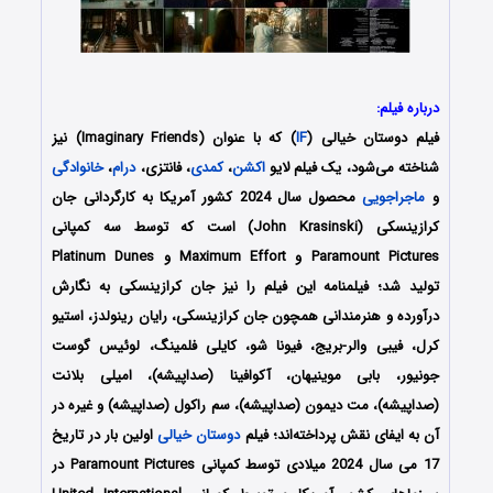
درباره فیلم:
فیلم دوستان خیالی (
IF
) که با عنوان (Imaginary Friends) نیز
شناخته می‌شود، یک فیلم لایو
اکشن
،
کمدی
، فانتزی،
درام
،
خانوادگی
و
ماجراجویی
محصول سال 2024 کشور آمریکا به کارگردانی جان
کرازینسکی (John Krasinski) است که توسط سه کمپانی‌
Paramount Pictures و Maximum Effort و Platinum Dunes
تولید شد؛ فیلمنامه این فیلم را نیز جان کرازینسکی به نگارش
درآورده و هنرمندانی همچون جان کرازینسکی، رایان رینولدز، استیو
کرل، فیبی والر-بریج، فیونا شو، کایلی فلمینگ، لوئیس گوست
جونیور، بابی موینیهان، آکوافینا (صداپیشه)، امیلی بلانت
(صداپیشه)، مت دیمون (صداپیشه)، سم راکول (صداپیشه) و غیره در
آن به ایفای نقش پرداخته‌اند؛ فیلم
دوستان خیالی
اولین بار در تاریخ
17 می سال 2024 میلادی توسط کمپانی‌ ‎Paramount Pictures در