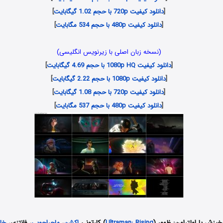
[
دانلود کیفیت 720p با حجم 1.02 گیگابایت
]
[
دانلود کیفیت 480p با حجم 534 مگابایت
]
(نسخه زبان اصلی با زیرنویس انگلیسی)
[
دانلود کیفیت 1080p HQ با حجم 4.69 گیگابایت
]
[
دانلود کیفیت 1080p با حجم 2.22 گیگابایت
]
[
دانلود کیفیت 720p با حجم 1.08 گیگابایت
]
[
دانلود کیفیت 480p با حجم 537 مگابایت
]
 خیزش یا اولترامن: ظهور
(
Ultraman: Rising
) کارتونی
اکشن
،
ماجراجویی
، فانتزی،
خان