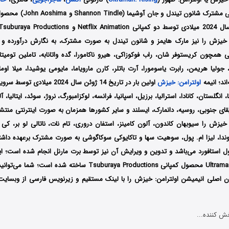
به کارگردانی مشترک شانون تیند
: خیزش
را نیز مارک هایمز و شانون تیندل به صورت مشترک، به نگارش درآورده‌‌‌‌‌‌ 
 همچون کریستوفر شان، راب فوکوزاکی، هیرو ناکامورا، گده واتانابه، تاملین تومیتا،
، جولیا هریمن، رابرت یاسومورا، آرت باتلر، کارن مارویاما، مایومی یوشیدا، میلا اوم
ند؛ انیمه
اولترامن: خیزش
اولین بار در تاریخ 14 ژوئن سال 024
آمریکا، انگلستان، کانادا، استرالیا، برزیل، اسپانیا، فرانسه، لوکزامبورگ، نروژ، سوئد، ایتالیا،
ای جنوبی، روسیه، دانمارک، ایسلند و سایر کشورها همزمان به صورت اینترنتی منتشر 
: خیزش
را سیوبهان کاندون، آلون کامینز، استفان دروری، تام نات، ناتالی لو بر، کی 
وندا، لیزا ام. پول، سوهیت سها و تاکایوکی سوکاگوشی به صورت مشترک برعهده داش
ول استافورد می‌باشد و تدوین و ویرایش آن نیز توسط برت مارنل انجام شده است؛ 
فرانچایز اولترامن Ultraman محصول کمپانی Tsuburaya Productions ساخت
ن اصلی انیمیشن اولترامن: خیزش را با لینک مستقیم و زیرنویس فارسی از وبسایت 
ش کننده...