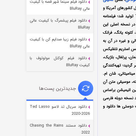
دانلود فیلم سینما شهر قصه با کیفیت
ل و جان آوشیما (Shannon Tindle و John Aoshima) محصول کشورهای آمریکا و
عالی BluRay
ژاپن است که در سال 2024 میلادی توسط دو کمپانی Netflix Animation و Tsuburaya Productions تولید شد؛ فیلمنامه
دانلود فیلم پیشمرگ با کیفیت عالی
و در نسخه اصلی این
BluRay
 کئونه یانگ، فرانک
دانلود فیلم زیبا صدایم کن با کیفیت
الی و غیره در آن به
جادوگری در مغولستان
عالی BluRay
2 میلادی توسط سرویس استریم نتفلیکس
۱۴ (زیرنویس)
قسمت
منتشر شد
 آلمان، پرتغال، بلژیک،
دانلود فیلم کوکتل مولوتوف با
کیفیت BluRay
گردید؛ تهیه‌کنندگی
مینامیتانی، شان ام.
ته، موسیقی متن آن
جدیدترین پست‌ها
این انیمیشن براساس
ه شده است؛ شما می‌توانید نسخه دوبله فارسی
دوستی ها دانلود و
دانلود سریال تد لاسو Ted Lasso
2020-2026
باب اسفنجی فصل ۱۷
دانلود مستند Chasing the Rains
۶ (زیرنویس)
قسمت
منتشر شد
2022