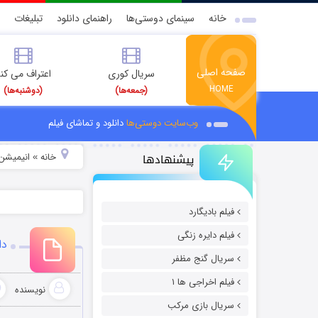
خانه
سینمای دوستی‌ها
راهنمای دانلود
تبلیغات
صفحه اصلی
سریال کوری
اعتراف می کن
HOME
(جمعه‌ها)
(دوشنبه‌ها)
وب‌سایت دوستی‌ها
دانلود و تماشای فیلم
پیشنهادها
خانه
انیمیشن 
»
فیلم بادیگارد
فیلم دایره زنگی
دان
سریال گنج مظفر
فیلم اخراجی ها ۱
نویسنده
سریال بازی مرکب