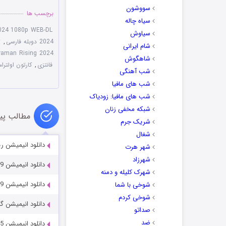
سووشون
برچسب ها
سیاه چاله
2024 1080p WEB-DL
سیاوش
2024 دوبله فارسی
,
ت
شام ایرانی
traman Rising 2024
شاهگوش
فانتزی
,
کارتون اولترامن
شب آهنگی
شب های مافیا
شب های مافیا: زودیاک
شبکه مخفی زنان
مطالب پی
شریک جرم
شغال
دانلود انیمیشن ریکی کرگدن
شهر هرت
شهرزاد
دانلود انیمیشن True and the Rainbow Kingdom 2017-2019
شهرک کلیله و دمنه
دانلود انیمیشن Alvin and the Chipmunks 2 2009
شوخی با شما
شوخی کردم
دانلود انیمیشن 
صداتو
ضد
دانلود انیمیشن Aztec Batman: Clash of Empires 2025