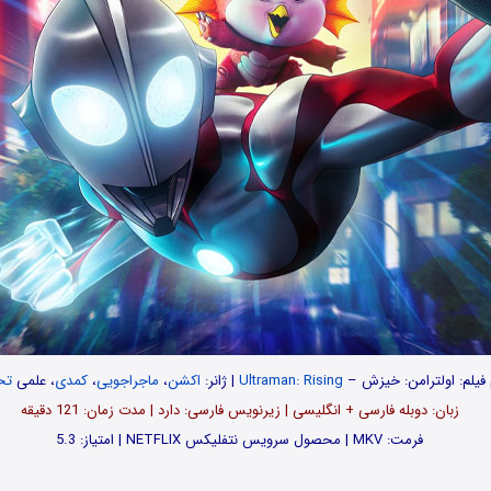
 فیلم:
اولترامن: خیزش –
Ultraman: Rising
| ژانر:
اکشن
،
ماجراجویی
،
کمدی
، علمی
تخ
زبان: دوبله فارسی + انگلیسی | زیرنویس فارسی: دارد | مدت زمان: 121 دقیقه
فرمت: MKV | محصول سرویس نتفلیکس NETFLIX | امتیاز: 5.3