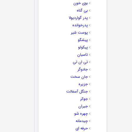
بوی خون
بی گناه
پدر گواردیولا
پدرخوانده
پوست شیر
پیشگو
پیکولو
تاسیان
تی ان تی
جادوگر
جان سخت
جزیره
جنگل آسفالت
جوکر
جیران
چهره شو
چیدمانه
حرفه ای