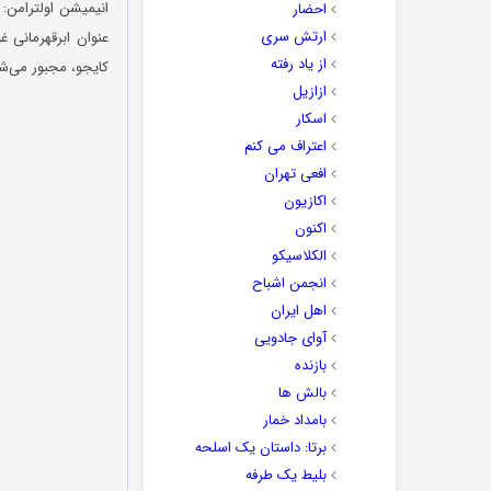
انیمیشن
اولترامن: خیزش g 2024
احضار
ارتش سری
عنوان ابرقهرمانی 
از یاد رفته
کایجو، مجبور می‌شو
ازازیل
اسکار
اعتراف می کنم
افعی تهران
اکازیون
اکنون
الکلاسیکو
انجمن اشباح
اهل ایران
آوای جادویی
بازنده
بالش ها
بامداد خمار
برتا: داستان یک اسلحه
بلیط یک‌‌ طرفه