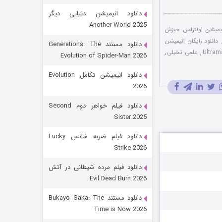
دانلود انیمیشن دنیایی دیگر
Another World 2025
یمیشن اولترامن: خیزش
دانلود رایگان انیمیشن
دانلود مستند Generations: The
,
علمی تخیلی
,
Evolution of Spider-Man 2026
دانلود انیمیشن تکامل Evolution
2026
رویایی برای تو
دانلود فیلم خواهر دوم Second
Sister 2025
۱۵ (دوبله)
قسمت
منتشر شد
دانلود فیلم ضربه شانس Lucky
Strike 2026
دانلود فیلم مرده شیطانی در آتش
Evil Dead Burn 2026
دانلود مستند Bukayo Saka: The
Time is Now 2026