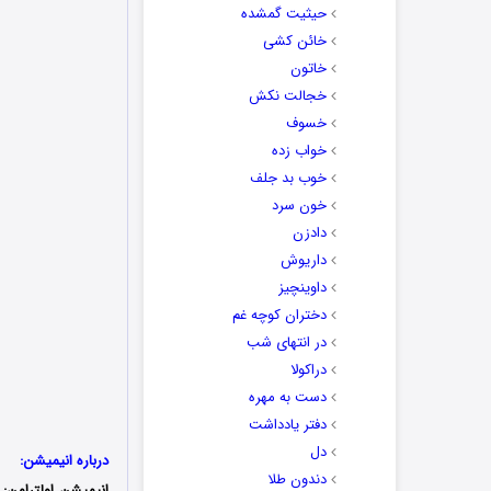
حیثیت گمشده
خائن کشی
خاتون
خجالت نکش
خسوف
خواب زده
خوب بد جلف
خون سرد
دادزن
داریوش
داوینچیز
دختران کوچه غم
در انتهای شب
دراکولا
دست به مهره
دفتر یادداشت
دل
درباره انیمیشن:
دندون طلا
انیمیشن
اولترامن: