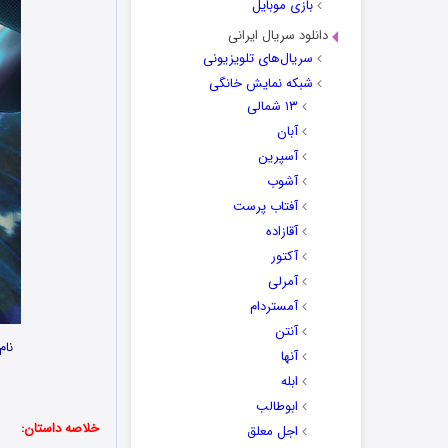
بازی موبایل
دانلود سریال ایرانی
سریال‌های تلویزیونی
شبکه نمایش خانگی
۱۳ شمالی
آبان
آسپرین
آشوب
آفتاب پرست
آقازاده
آکتور
آمرلی
آمستردام
آنتن
نام
آنها
ابله
ابوطالب
خلاصه داستان:
اجل معلق