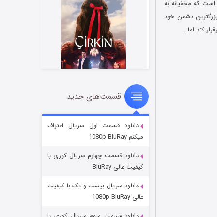
است که مخفیانه‌ به
 بزرگترین دشمن خود
رار کند اما…
قسمت‌های جدید
سریال زشت
۲ (زیرنویس)
قسمت
منتشر شد
دانلود قسمت اول سریال اعتراف
میکنم 1080p BluRay
دانلود قسمت چهارم سریال کوری با
کیفیت عالی BluRay
دانلود سریال بیست و یک با کیفیت
عالی 1080p BluRay
دانلود قسمت سوم سریال کوری با