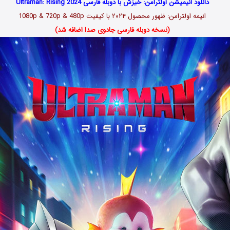
دانلود انیمیشن اولترامن: خیزش با دوبله فارسی Ultraman: Rising 2024
انیمه اولترامن: ظهور محصول ۲۰۲۴
با کیفیت 1080p & 720p & 480p
(نسخه دوبله فارسی جادوی صدا اضافه شد)