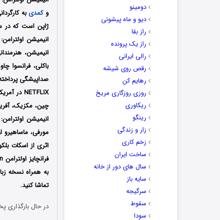
دومینو
و
کمدی
دیو و ماه پیشونی
راز بقا
انیمیشن
اولترامن
راز یک پرونده
انیمیشن، هنرمندانی
رالی ایرانی
باکلی، فرانسوا چاو
رقص روی شیشه
صداپیشگی پرداخته‌ا
رهایم کن
NETFLIX در 
روزی روزگاری مریخ
ریکاوری
چین، مکزیک، آفریق
رینگو
انیمیشن
اولترامن
زار و زندگی
مورفی، ماساهیرو ا
زخم کاری
اثری از اسکات بلک
ساخت ایران
سال های دور از خانه
به همراه نسخه زبا
سایه باز
تماشا کنید.
سرگیجه
سقوط
در حال بارگذاری پخ
سودا