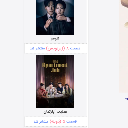
شوهر
۸ (زیرنویس)
قسمت
منتشر شد
عملیات آپارتمان
۵ (دوبله)
قسمت
منتشر شد