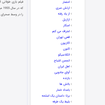
احضار
ارتش سری
که 
از یاد رفته
را در وسط صحرای ت
ازازیل
اسکار
اعتراف می کنم
افعی تهران
اکازیون
اکنون
الکلاسیکو
انجمن اشباح
اهل ایران
آوای جادویی
بازنده
بالش ها
بامداد خمار
برتا: داستان یک اسلحه
بلیط یک‌‌ طرفه