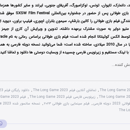
د، دانمارک، تایوان، تونس، لوکزامبورگ، آفریقای جنوبی، ایرلند و سایر کشورها همزم
منتشر گردید؛ فیلم بازی طولانی پس از ح
نندگی فیلم بازی طولانی را کالین بارشاپ، سیمون بلتران اچوری، فیلیپ براون، دیوید ای
متیو دوایر به صورت مشترک برعهده داشته، تدوین و ویرایش آن کاری از جیمز 
هامبرتو جی. گارسیا در سال 2010 میلادی، ساخته شده است؛ شما می‌توانید نسخه دوبله فارسی
ا با ‌لینک مستقیم و زیرنویس فارسی چسبیده از وبسایت دوستی ها دانلود و تماشا کنید.
ش کننده...
The Long Game 2
,
تماشای آنلاین فیلم The Long Game 2023
,
دانلود رایگان فیلم The Long Game 2023
,
زیرنویس فارسی فیلم The Long Game 2023
,
 دوبله فارسی
,
فیلم سینمایی بازی طولانی ۲۰۲۳
,
نسخه سانسور شده The Long Game 2023