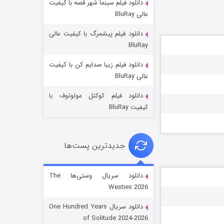
دانلود فیلم سینما شهر قصه با کیفیت
عالی BluRay
دانلود فیلم پیشمرگ با کیفیت عالی
BluRay
دانلود فیلم زیبا صدایم کن با کیفیت
جادوگری در مغولستان
عالی BluRay
۱۴ (زیرنویس)
قسمت
منتشر شد
دانلود فیلم کوکتل مولوتوف با
کیفیت BluRay
جدیدترین پست‌ها
دانلود سریال وستی‌ها The
Westies 2026
باب اسفنجی فصل ۱۷
دانلود سریال One Hundred Years
۶ (زیرنویس)
قسمت
منتشر شد
of Solitude 2024-2026