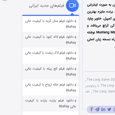
ان به صورت اینترنتی
فیلم‌های جدید ایرانی
ضور در جشنواره‌‌ بین‌المللی SXSW Film Festival موفق شد برنده جایزه بهترین
 کمپبل، خاویر چاپا،
شوگر فصل ۲
دانلود فیلم سال گربه با کیفیت عالی
کی کراچ می‌باشد و
BluRay
۷ (زیرنویس)
قسمت
منتشر شد
فیلمبرداری آن نیز توسط الکس کوئینتانا انجام شده است؛ فیلم بازی طولانی براساس رمانی به نام Mustang Miracle نوشته
دانلود فیلم لاله کبود با کیفیت عالی
 به همراه نسخه زبان اصلی
BluRay
دانلود فیلم لاک پشت با کیفیت عالی
BluRay
دانلود فیلم کج‌ پیله با کیفیت عالی
BluRay
,
دانلود فیلم خانه ارواح با کیفیت عالی
خاندان اژدها فصل ۳
فیلم The Long Game 2023 با زیرنویس
BluRay
,
نقد
۶ (زیرنویس)
قسمت
منتشر شد
دانلود فیلم یازده یازده با کیفیت
عالی BluRay