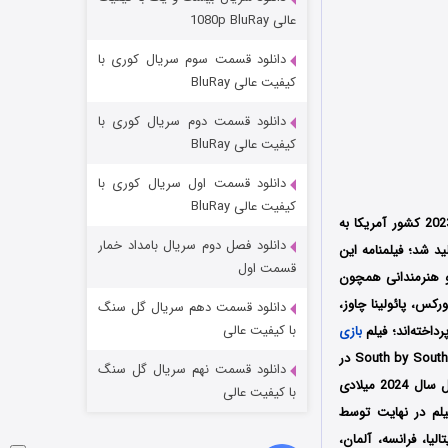
مردگان متحرک: شهر مرده ۳
عالی 1080p BluRay
۲ (زیرنویس)
قسمت
منتشر شد
دانلود قسمت سوم سریال کوری با
کیفیت عالی BluRay
دانلود قسمت دوم سریال کوری با
کیفیت عالی BluRay
دانلود قسمت اول سریال کوری با
کیفیت عالی BluRay
محصول سال 2023 کشور آمریکا به
دانلود فصل دوم سریال بامداد خمار
کوئینتانا (Julio Quintana) است که توسط دو کمپانی‌ Bonniedale و Fifth Season تولید شد؛ فیلمنامه این
شکست استوارت در نجات جهان
قسمت اول
 و هنرمندانی همچون
۷ (زیرنویس)
قسمت
منتشر شد
کس، پائولینا چاوز،
دانلود قسمت دهم سریال گل سنگ
با کیفیت عالی
اخته‌اند؛ فیلم
بازی
اولین بار در تاریخ 12 مارس سال 2023 میلادی در جشنواره بین‌المللی فیلم South by Southwest Film Festival در
دانلود قسمت نهم سریال گل سنگ
کشور آمریکا به نمایش درآمد و پس از حضور در چندین جشنواره بین‌المللی دیگر سرانجام در 12 آوریل سال 2024 میلادی
با کیفیت عالی
کران شد؛ این فیلم در نهایت توسط
یا، برزیل، ایتالیا، فرانسه، آلمان،