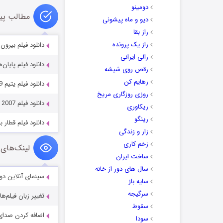
دومینو
مطالب پی
دیو و ماه پیشونی
راز بقا
راز یک پرونده
دانلود فیلم بیرون utside 2024
رالی ایرانی
دانلود فیلم پایان‌های خشو
رقص روی شیشه
رهایم کن
دانلود فیلم یتیم Orphan 2009
روزی روزگاری مریخ
دانلود فیلم The Sandlot: Heading Home 2007
ریکاوری
رینگو
دانلود فیلم قطار بوسان با 
زار و زندگی
زخم کاری
لینک‌های 
ساخت ایران
سال های دور از خانه
سینمای آنلاین دو
سایه باز
سرگیجه
تغییر زبان فیلم‌ها
سقوط
اضافه کردن صدای 
سودا