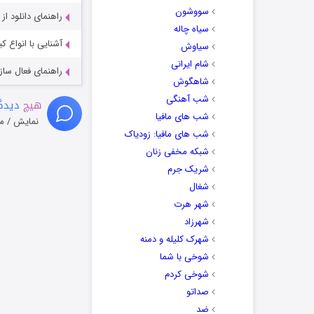
سووشون
راهنمای دانلود ا
سیاه چاله
آشنایی با انواع ک
سیاوش
شام ایرانی
راهنمای فعال سازی کیفیت R
شاهگوش
شب آهنگی
هیچ
دیدگا
شب های مافیا
نمایش / م
شب های مافیا: زودیاک
شبکه مخفی زنان
شریک جرم
شغال
شهر هرت
شهرزاد
شهرک کلیله و دمنه
شوخی با شما
شوخی کردم
صداتو
ضد