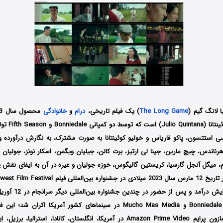
ا لانگ گیم (
The Long Game
) یک فیلم تاریخی،
درام
و
خانوادگی
کارگردانی خولیو 
 سی استتسون، پاکو فاریاس و خولیو کوئینتانا به صورت مشترک، به نگارش درآورده
اندس، چیچ مارین، جینا لی ارتیز، برت کالن، جیلیان ویگمن، اسکار نونز، جولیان ور
، میگل آنجل گارسیا، کریستین گالیگوس، خوزه جولیان و غیره در آن به ایفای نقش پرد
توسط کمپانی‌‌های ‎Bonniedale و Mucho Mas Media در سینماهای کشور آمریکا ا
سرویس استریم آمازون پرایم Amazon Prime Video در آمریکا، انگلستان، کانادا، استرال