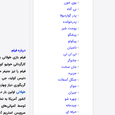
بوی خون
بی گناه
پدر گواردیولا
پدرخوانده
پوست شیر
پیشگو
پیکولو
تاسیان
درباره فیلم:
تی ان تی
فیلم بازی طولانی ی
جادوگر
جان سخت
فیلم را نیز جنیفر
جزیره
دنیس کواید، جی هرن
جنگل آسفالت
گریگوری دیاز چهارم
جوکر
طولانی
جیران
چهره شو
چیدمانه
حرفه ای