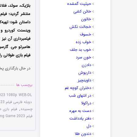
حیثیت گمشده
بلژیک، سوئد، فنلان
خائن کشی
خاتون
داستان شود؛ تهیه‌ک
خجالت نکش
وینسنت کوردرو و 
خسوف
خواب زده
خوب بد جلف
فیلم بازی طولانی ر
خون سرد
دادزن
در حال بارگذاری پخ
داریوش
داوینچیز
برچسب ها
دختران کوچه غم
023 1080p WEB-DL
در انتهای شب
دوبله فارسی فیلم The Long Game 2023
دراکولا
چسبیده
,
فیلم بازی طولانی 2023
دست به مهره
فیلم The Long Game 2023
دفتر یادداشت
دل
دندون طلا