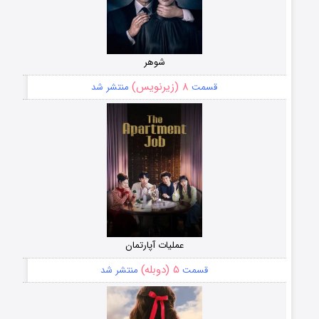
شوهر
۸ (زیرنویس)
قسمت
منتشر شد
عملیات آپارتمان
۵ (دوبله)
قسمت
منتشر شد