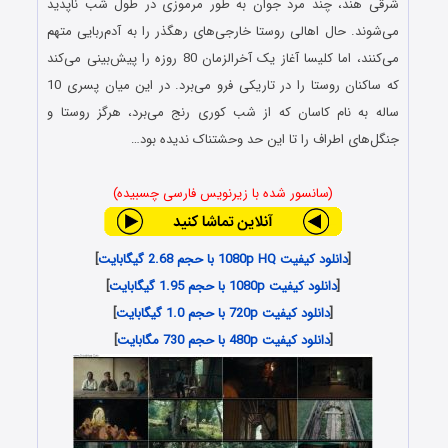
شرقی هند، چند مرد جوان به طور مرموزی در طول شب ناپدید
می‌شوند. حال اهالی روستا خارجی‌های رهگذر را به آدم‌ربایی متهم
می‌کنند، اما کلیسا آغاز یک آخرالزمان 80 روزه را پیش‌بینی می‌کند
که ساکنان روستا را در تاریکی فرو می‌برد. در این میان پسری 10
ساله به نام کاسان که از شب کوری رنج می‌برد، هرگز روستا و
جنگل‌های اطراف را تا این حد وحشتناک ندیده بود…
(سانسور شده با زیرنویس فارسی چسبیده)
[
دانلود کیفیت 1080p HQ با حجم 2.68 گیگابایت
]
[
دانلود کیفیت 1080p با حجم 1.95 گیگابایت
]
[
دانلود کیفیت 720p با حجم 1.0 گیگابایت
]
[
دانلود کیفیت 480p با حجم 730 مگابایت
]