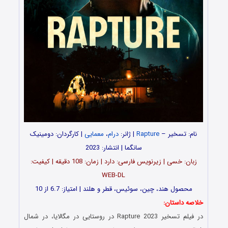
نام: تسخیر –
Rapture
| ژانر:
درام
،
معمایی
| کارگردان: دومینیک
سانگما | انتشار: 2023
زبان: خسی | زیرنویس فارسی: دارد | زمان: 108 دقیقه | کیفیت:
WEB-DL
محصول هند، چین، سوئیس، قطر و هلند | امتیاز: 6.7 از 10
خلاصه داستان:
در فیلم تسخیر Rapture 2023 در روستایی در مگالایا، در شمال