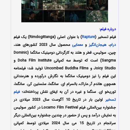
درباره فیلم:
فیلم تسخیر (
Rapture
) با عنوان اصلی (Rimdogittanga) یک فیلم
درام
،
هیجان‌انگیز
و
معمایی
محصول سال 2023 کشورهای هند،
چین، سوئیس، قطر و هلند به کارگردانی دومینیک سانگما (Dominic
Sangma) است که توسط سه کمپانی‌ Doha Film Institute و
Joicy Studio و Uncombed Buddha FIlms تولید شد؛ فیلمنامه
این فیلم را نیز دومینیک سانگما به نگارش درآورده و هنرمندانی
همچون هاندم آر.ماراک، بالسرام ای. سانگما، سلستین کی. سانگما،
توریخو ای. سنگما و غیره در آن به ایفای نقش پرداخته‌اند؛
فیلم
تسخیر
اولین بار در تاریخ 10 آگوست سال 2023 میلادی در
جشنواره بین‌المللی فیلم Locarno Film Festival در کشور سوئیس
به نمایش درآمد و پس از حضور در چندین جشنواره بین‌المللی دیگر
سرانجام در تاریخ 15 می سال 2024 میلادی توسط کمپانی‌