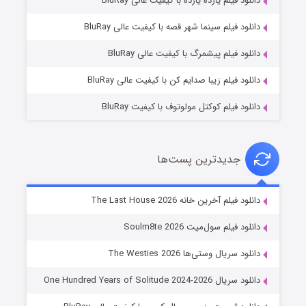
دانلود فیلم یازده یازده با کیفیت عالی BluRay
شوگر فصل ۲
دانلود فیلم سینما شهر قصه با کیفیت عالی BluRay
۷ (زیرنویس)
قسمت
منتشر شد
دانلود فیلم پیشمرگ با کیفیت عالی BluRay
دانلود فیلم زیبا صدایم کن با کیفیت عالی BluRay
دانلود فیلم کوکتل مولوتوف با کیفیت BluRay
جدیدترین پست‌ها
خاندان اژدها فصل ۳
دانلود فیلم آخرین خانه The Last House 2026
۶ (زیرنویس)
قسمت
منتشر شد
دانلود فیلم سول‌میت Soulm8te 2026
دانلود سریال وستی‌ها The Westies 2026
دانلود سریال One Hundred Years of Solitude 2024-2026