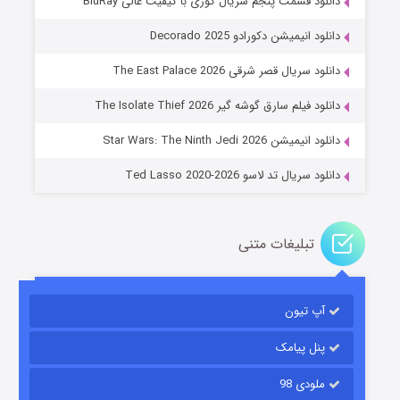
دانلود قسمت پنجم سریال کوری با کیفیت عالی BluRay
دانلود انیمیشن دکورادو Decorado 2025
دانلود سریال قصر شرقی The East Palace 2026
جادوگری در مغولستان
دانلود فیلم سارق گوشه گیر The Isolate Thief 2026
۱۴ (زیرنویس)
قسمت
منتشر شد
دانلود انیمیشن Star Wars: The Ninth Jedi 2026
دانلود سریال تد لاسو Ted Lasso 2020-2026
تبلیغات متنی
آپ تیون
باب اسفنجی فصل ۱۷
۶ (زیرنویس)
قسمت
منتشر شد
پنل پیامک
ملودی 98