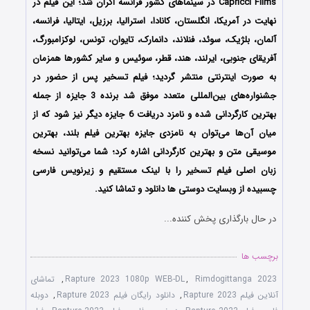
Capricci Films در سینماهای کشور فرانسه اکران شد؛ این فیلم در
نهایت در آمریکا، انگلستان، کانادا، استرالیا، برزیل، ایتالیا، فرانسه،
آلمان، بلژیک، سوئد، فنلاند، دانمارک، تایوان، تونس، لوکزامبورگ،
آفریقای جنوبی، ایرلند، هند، قطر، سوئیس و سایر کشورها همزمان
به صورت اینترنتی منتشر گردید؛ فیلم تسخیر پس از حضور در
جشنواره‌‌‌های بین‌المللی متعدد موفق شد برنده 3 جایزه از جمله
بهترین کارگردانی شده و نامزد دریافت 6 جایزه دیگر نیز شود که از
میان آن‌ها می‌توان به نامزدی جایزه بهترین فیلم بلند، بهترین
موسیقی متن و بهترین کارگردانی اشاره کرد؛ شما می‌توانید نسخه
زبان اصلی فیلم تسخیر را با ‌لینک مستقیم و زیرنویس فارسی
چسبیده از وبسایت دوستی ها دانلود و تماشا کنید.
در حال بارگذاری پخش کننده...
برچسب ها
Rimdogittanga 2023
,
Rapture 2023 1080p WEB-DL
,
تماشای
آنلاین فیلم Rapture 2023
,
دانلود رایگان فیلم Rapture 2023
,
دوبله