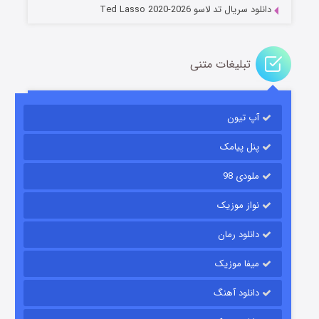
دانلود سریال تد لاسو Ted Lasso 2020-2026
تبلیغات متنی
آپ تیون
باب اسفنجی فصل ۱۷
۶ (زیرنویس)
قسمت
منتشر شد
پنل پیامک
ملودی 98
نواز موزیک
دانلود رمان
میفا موزیک
دانلود آهنگ
رویایی برای تو