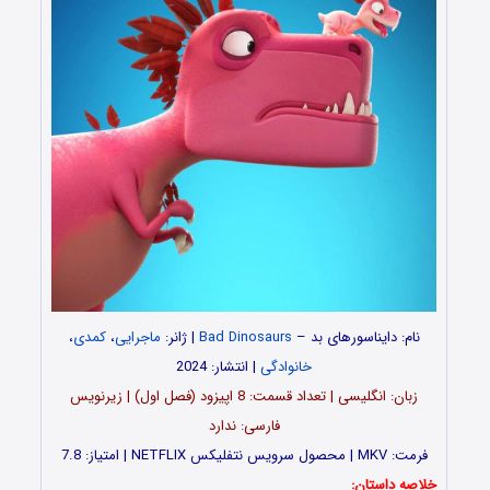
نام: دایناسورهای بد
–
Bad Dinosaurs
| ژانر:
ماجرایی
،
کمدی
،
خانوادگی
| انتشار: 2024
زبان: انگلیسی | تعداد قسمت‌‌: 8 اپیزود (فصل اول) | زیرنویس
فارسی: ندارد
فرمت: MKV | محصول سرویس نتفلیکس NETFLIX | امتیاز: 7.8
خلاصه داستان: