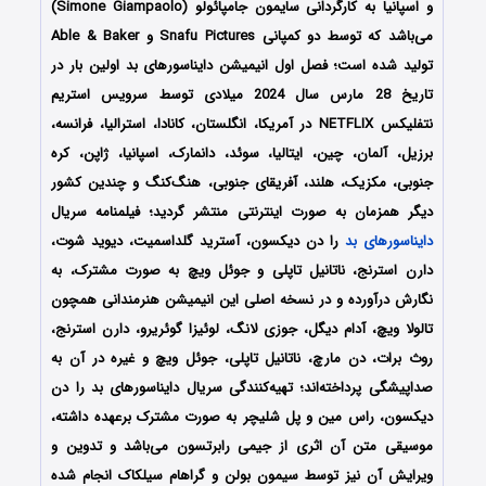
و اسپانیا به کارگردانی سایمون جامپائولو (Simone Giampaolo)
می‌باشد که توسط دو کمپانی‌ Snafu Pictures و Able & Baker
تولید شده است؛ فصل اول انیمیشن دایناسورهای بد اولین بار در
تاریخ 28 مارس سال 2024 میلادی توسط سرویس استریم
نتفلیکس NETFLIX در آمریکا، انگلستان، کانادا، استرالیا، فرانسه،
برزیل، آلمان، چین، ایتالیا، سوئد، دانمارک، اسپانیا، ژاپن، کره
جنوبی، مکزیک، هلند، آفریقای جنوبی، هنگ‌کنگ و چندین کشور
دیگر همزمان به صورت اینترنتی منتشر گردید؛ فیلمنامه سریال
دایناسورهای بد
را دن دیکسون، آسترید گلداسمیت، دیوید شوت،
دارن استرنج، ناتانیل تاپلی و جوئل ویچ به صورت مشترک، به
نگارش درآورده و در نسخه اصلی این انیمیشن هنرمندانی همچون
تالولا ویچ، آدام دیگل، جوزی لانگ، لوئیزا گوئریرو، دارن استرنج،
روث برات، دن مارچ، ناتانیل تاپلی، جوئل ویچ و غیره در آن به
صداپیشگی پرداخته‌‌اند؛ تهیه‌کنندگی سریال دایناسورهای بد را دن
دیکسون، راس مین و پل شلیچر به صورت مشترک برعهده داشته‌،
موسیقی متن آن اثری از جیمی رابرتسون می‌باشد و تدوین و
ویرایش آن نیز توسط سیمون بولن و گراهام سیلکاک انجام شده