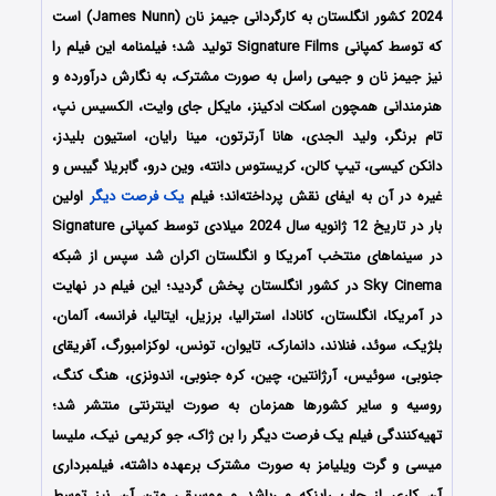
2024 کشور انگلستان به کارگردانی جیمز نان (James Nunn) است
که توسط کمپانی‌ Signature Films تولید شد؛ فیلمنامه این فیلم را
نیز جیمز نان و جیمی راسل به صورت مشترک، به نگارش درآورده و
هنرمندانی همچون اسکات ادکینز، مایکل جای وایت، الکسیس نپ،
تام برنگر، ولید الجدی، هانا آرترتون، مینا رایان، استیون بلیدز،
دانکن کیسی، تیپ کالن، کریستوس دانته، وین درو، گابریلا گیبس و
غیره در آن به ایفای نقش پرداخته‌اند؛ فیلم
یک فرصت دیگر
اولین
بار در تاریخ 12 ژانویه سال 2024 میلادی توسط کمپانی Signature
در سینماهای منتخب آمریکا و انگلستان اکران شد سپس از شبکه
Sky Cinema در کشور انگلستان پخش گردید؛ این فیلم در نهایت
در آمریکا، انگلستان، کانادا، استرالیا، برزیل، ایتالیا، فرانسه، آلمان،
بلژیک، سوئد، فنلاند، دانمارک، تایوان، تونس، لوکزامبورگ، آفریقای
جنوبی، سوئیس، آرژانتین، چین، کره جنوبی، اندونزی، هنگ کنگ،
روسیه و سایر کشورها همزمان به صورت اینترنتی منتشر شد؛
تهیه‌کنندگی فیلم یک فرصت دیگر را بن ژاک، جو کریمی نیک، ملیسا
میسی و گرت ویلیامز به صورت مشترک برعهده داشته، فیلمبرداری
آن کاری از جاب راینکه می‌باشد و موسیقی متن آن نیز توسط