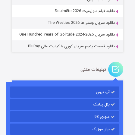
عملیات آپارتمان
دانلود فیلم سول‌میت Soulm8te 2026
۲ (زیرنویس)
قسمت
منتشر شد
دانلود سریال وستی‌ها The Westies 2026
دانلود سریال One Hundred Years of Solitude 2024-2026
دانلود قسمت پنجم سریال کوری با کیفیت عالی BluRay
تبلیغات متنی
مردگان متحرک: شهر مرده ۳
آپ تیون
۲ (زیرنویس)
قسمت
منتشر شد
پنل پیامک
ملودی 98
نواز موزیک