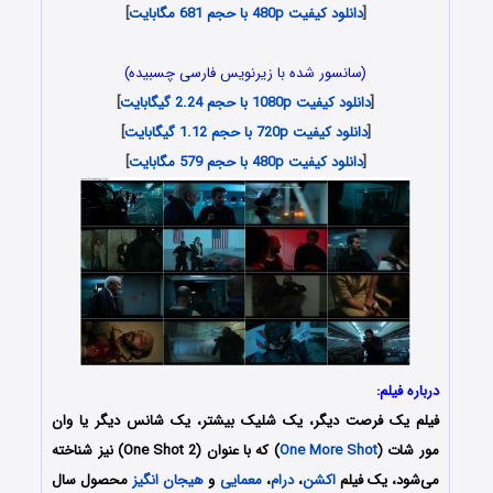
[
دانلود کیفیت 480p با حجم 681 مگابایت
]
(سانسور شده با زیرنویس فارسی چسبیده)
[
دانلود کیفیت 1080p با حجم 2.24 گیگابایت
]
[
دانلود کیفیت 720p با حجم 1.12 گیگابایت
]
[
دانلود کیفیت 480p با حجم 579 مگابایت
]
درباره فیلم:
فیلم یک فرصت دیگر، یک شلیک بیشتر، یک شانس دیگر یا وان
مور شات (
One More Shot
) که با عنوان (One Shot 2) نیز شناخته
می‌شود، یک فیلم
اکشن
،
درام
،
معمایی
و
هیجان انگیز
محصول سال