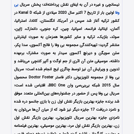
نیسانچی و غیره در آن به ایفای نقش پرداخته‌اند؛ پخش سریال
بی
وفا
اولین بار از تاریخ 7 اکتبر سال 2020 میلادی از شبکه Kanal D در
کشور ترکیه آغاز شد سپس در آمریکا، انگلستان، کانادا، استرالیا،
آلمان، ایتالیا، فرانسه، اسپانیا، چین، کره جنوبی، دانمارک، ژاپن،
سوئد، بلژیک، ترکیه و سایر کشورها همزمان به صورت اینترنتی
منتشر گردید؛ تهیه‌کنندگی مجموعه بی وفا را فاتح آکسوی، سدا پکر،
سلن سویگن و دیرنچ آکسوی سیدار به صورت مشترک برعهده
داشته، موسیقی متن آن اثری از جم اوگت و آلپر کتنچی می‌باشد و
تدوین و ویرایش آن نیز توسط چاگری ایج انجام شده است؛ سریال
بی وفا از مجموعه تلویزیونی دکتر فاستر Doctor Foster محصول
سال 2015 شبکه بی‌بی‌سی وان BBC One، اقتباس شده‌ است؛
سریال بی وفا پس از حضور در جشنواره‌‌‌های بین‌المللی متعدد موفق
شد برنده جایزه بهترین بازیگر نقش اول زن با بازی جانسو دره شده
و نامزد دریافت 17 جایزه دیگر نیز شود که از میان آن‌ها می‌توان به
نامزدی جایزه بهترین سریال تلویزیونی، بهترین بازیگر نقش اول
زن، بهترین بازیگر نقش اول مرد، بهترین موسیقی، بهترین فیلمنامه
و بهترین کارگردانی اشاره کرد؛ شما می‌توانید نسخه دوبله فارسی