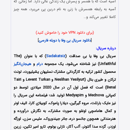
آسیه است که با همسر و پسرش یک زندگی عالی دارد. اما زمانی که
آسیه به رابطه همسرش با زنی به نام درین پی می‌برد، همه چیز
کاملا تغییر می‌کند و…
(برای دانلود VPN خود را خاموش کنید)
[
دانلود سریال بی وفا با دوبله فارسی
]
درباره سریال:
سریال بی وفا یا بی صداقت (
Sadakatsiz
) که با عنوان (The
Unfaithful) نیز شناخته می‌شود، یک مجموعه
درام
و
هیجان‌انگیز
محصول کشور ترکیه به کارگردانی مشترک نسلیهان یشیلیورت، لونت
ترکان و طیری بنال (Neslihan Yesilyurt و Levent Turkan و Tairi
Benal) است که فصل اول آن در سال 2020 میلادی توسط دو
کمپانی Mednova و Medyapim تولید شد؛ فیلمنامه این سریال را
نیز مایک بارتلت، مروه گیرگین، دیلارا پاموک، کوبیلای کارا، الیف اونر
و کمال هامامچی اوغلو به صورت مشترک، به نگارش درآورده و
هنرمندانی همچون جانسو دره، جانر جیندوروک، ملیس سزن، اوزگه
اوزدر، گزده سدا آلتونر، آلب آکار، نازلی بولوم، تارو امیر تکین، زرین