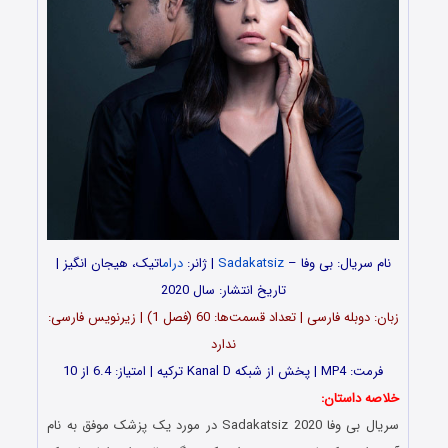
نام سریال: بی وفا –
Sadakatsiz
| ژانر:
درام
اتیک، هیجان‌ انگیز |
تاریخ انتشار: سال 2020
زبان: دوبله فارسی | تعداد قسمت‌‌‌‌ها: 60 (فصل 1) | زیرنویس فارسی:
ندارد
فرمت: MP4 | پخش از شبکه Kanal D ترکیه | امتیاز: 6.4 از 10
خلاصه داستان:
سریال بی وفا Sadakatsiz 2020 در مورد یک پزشک موفق به نام