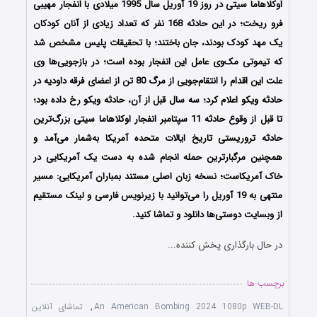
اوکلاهاما سیتی در روز 19 آوریل سال 1995 میلادی با انفجار مهیبی
فرو ریخت؛ در این حادثه 168 نفر که تعداد زیادی از آنان کودکان
یک مهد کودک بودند، جان باختند؛ با تحقیقات پلیس مشخص شد
که تیموتی مک‌وی عامل این انفجار بوده‌ است؛ در بازجویی‌ها وی
علت این اقدام را انتقام‌جویی از مرگ 80 تن از اعضای فرقه داودیه در
حادثه ویکو اعلام کرد؛ سه سال قبل از آن، حادثه ویکو رخ داده بود؛
تا قبل از وقوع حادثه 11 سپتامبر انفجار اوکلاهاما سیتی بزرگ‌ترین
حادثه تروریستی تاریخ ایالات متحده آمریکا به‌شمار می‌آمد و
همچنین مرگبارترین حمله انجام شده به دست یک آمریکایی در
خاک آمریکاست؛ نسخه زبان اصلی مستند بمباران آمریکایی: مسیر
منتهی به 19 آوریل را می‌توانید با زیرنویس فارسی و لینک مستقیم
از وبسایت دوستی‌ها دانلود و تماشا کنید.
در حال بارگذاری پخش کننده...
برچسب ها
An American Bombing 2024 1080p WEB-DL
,
تماشای آنلاین