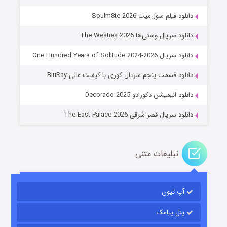
دانلود فیلم سول‌میت Soulm8te 2026
دانلود سریال وستی‌ها The Westies 2026
دانلود سریال One Hundred Years of Solitude 2024-2026
عملیات آپارتمان
دانلود قسمت پنجم سریال کوری با کیفیت عالی BluRay
۲ (زیرنویس)
قسمت
منتشر شد
دانلود انیمیشن دکورادو Decorado 2025
دانلود سریال قصر شرقی The East Palace 2026
تبلیغات متنی
آپ تیون
مردگان متحرک: شهر مرده ۳
۲ (زیرنویس)
قسمت
منتشر شد
پنل پیامک