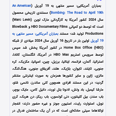
بمباران آمریکایی: مسیر منتهی به 19 آوریل (
An American
Bombing: The Road to April 19th
) مستندی تاریخی محصول
سال 2024 کشور آمریکا به کارگردانی مارک لوین (Marc Levin)
است که توسط دو کمپانی HBO Documentary Films و Blowback
Productions تولید شد؛ مستند
بمباران آمریکایی: مسیر منتهی به
19 آوریل
اولین بار در تاریخ 16 آوریل سال 2024 میلادی از شبکه
Home Box Office (HBO) در کشور آمریکا پخش شد سپس
توسط سرویس استریم HBO Max در آمریکا، انگلستان، کانادا،
استرالیا، آلمان، فرانسه، ایتالیا، برزیل، چین، اسپانیا، مکزیک، کره
جنوبی، تایلند، تایوان، بلژیک، هلند، آفریقای جنوبی، هنگ‌کنگ،
مالزی، ژاپن و سایر کشورها همزمان به صورت اینترنتی منتشر
گردید؛ در این مستند افرادی همچون کتی ساندرز، نانسی شاو،
مارشا کیمبل، باد ولش، لادونا بتل لورت، دانیل کاس، مایک بوچر،
باب سندز، بیل کلینتون، دنی کولسون، باب ریکز، دن هربک، کری
نوبل، استوارت رایت، استیون جونز و غیره حضور دارند؛ انفجار
اوکلاهاما سیتی حادثه‌ای است که در آن یک ساختمان فدرال در