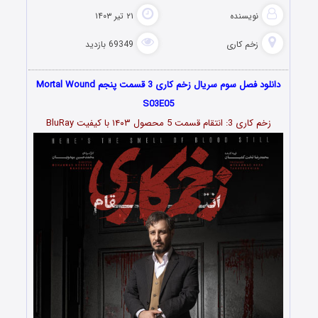
نویسنده
۲۱ تیر ۱۴۰۳
زخم کاری
69349 بازدید
دانلود فصل سوم سریال زخم کاری 3 قسمت پنجم Mortal Wound
S03E05
زخم کاری 3: انتقام قسمت
5
محصول ۱۴۰۳ با کیفیت BluRay