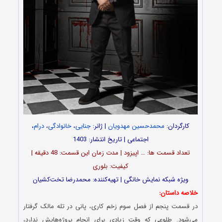
کارگردان:
محمدحسین مهدویان
| ژانر:
جنایی
،
خانوادگی
،
درام
،
اجتماعی | تاریخ انتشار: 1403
تعداد قسمت‌ ها: … اپیزود | مدت زمان این قسمت: 48 دقیقه |
کیفیت: بلوری
ویژه شبکه نمایش خانگی | تهیه‌کننده: محمدرضا تخت‌کشیان
خلاصه داستان:
در قسمت پنجم از فصل سوم زخم کاری، پانی در تله مالک گرفتار
می‌شود. طلوعی که وقت زیادی برای انجام پروژه‌هایش ندارد،