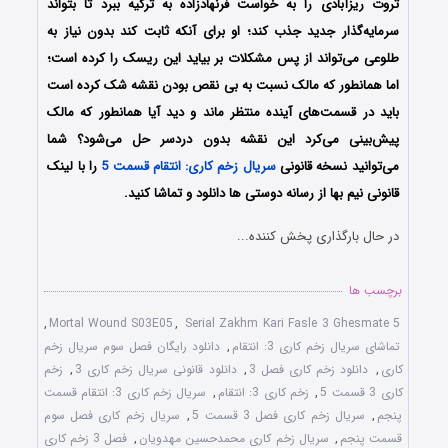
ثروت ریزآبادی را به خواست فرنهادزاده به ترکیه ببرد تا بتواند
سرمایه‌گذار جدید جذب کند؛ او برای آنکه ثابت کند بدون نیاز به
طلوعی می‌تواند از پس مشکلات بر بیاید این ریسک را کرده است؛
اما همانطور که مالک نسبت به بی نقص بودن نقشه شک کرده است
باید در قسمت‌های آینده منتظر ماند و دید آیا همانطور که مالک
پیش‌بینی می‌کرد این نقشه بدون دردسر حل می‌شود؟ شما
می‌توانید نسخه قانونی
سریال زخم کاری: انتقام قسمت 5
را با لینک
قانونی نیم بها از رسانه دوستی ها دانلود و تماشا کنید.
در حال بارگذاری پخش کننده...
برچسب ها
,
Mortal Wound S03E05
,
Serial Zakhm Kari Fasle 3 Ghesmate 5
تماشای سریال زخم کاری 3: انتقام
,
دانلود رایگان فصل سوم سریال زخم
کاری
,
دانلود زخم کاری فصل 3
,
دانلود قانونی سریال زخم کاری 3
,
زخم
کاری 3 قسمت 5
,
زخم کاری 3: انتقام
,
سریال زخم کاری 3: انتقام قسمت
پنجم
,
سریال زخم کاری فصل 3 قسمت 5
,
سریال زخم کاری فصل سوم
قسمت پنجم
,
سریال زخم کاری محمدحسین مهدویان
,
فصل 3 زخم کاری