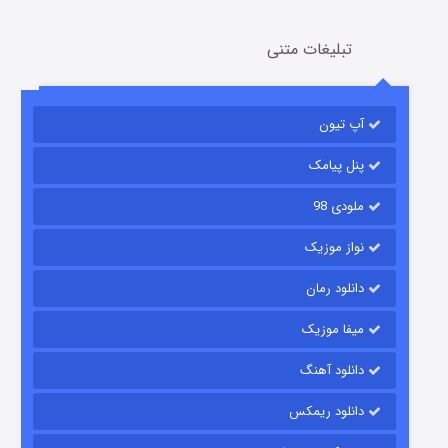
تبلیغات متنی
مردگان متحرک: شهر مرده ۳
2 (زیرنویس)
قسمت
منتشر شد
آپ تیون
پنل پیامک
ملودی 98
نواز موزیک
دانلود رمان
میفا موزیک
شکست استوارت در نجات جهان
دانلود آهنگ
7 (زیرنویس)
قسمت
منتشر شد
دانلود ریمکس