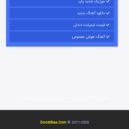
موزیک جدید پاپ
دانلود آهنگ جدید
قیمت ایمپلنت دندان
آهنگ هوش مصنوعی
شوگر فصل ۲
7 (زیرنویس)
قسمت
منتشر شد
دانلود رایگان جدیدترین فیلم‌ها، سریال‌ها و انیمیشن های جهان
خاندان اژدها فصل ۳
Doostihaa.Com
2011-2026 ©
6 (زیرنویس)
قسمت
منتشر شد