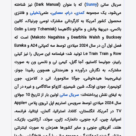
سریال سانی (
Sunny
) که با عنوان (Dark Manual) نیز شناخته
می‌شود، یک مجموعه
کمدی
،
درام
،
معمایی
، علمی‌
تخیلی
و فانتزی
محصول کشور آمریکا به کارگردانی مشترک لوسی چرنیاک، کالین
باکسی، دیربهلا والش و ماکوتو ناگاهیسا (Lucy Tcherniak و Colin
Bucksey و Dearbhla Walsh و Makoto Nagahisa) است که
فصل اول آن در سال 2024 میلادی توسط سه کمپانی A24 و Eureka
Row و Le Train Train تولید شد؛ فیلمنامه این سریال را نیز کیتی
رابینز، جولیسا کاستیو، آجا گابل، کیمی لی و نانسی ون به صورت
مشترک، به نگارش درآورده و هنرمندانی همچون رشیدا جونز،
نیشی‌جیما هیده‌توشی، جوآنا ساتومورا، انی د کلامزی، جون
کونیمورا، جودی اونگ، شین شیمیزو، کازوکو ساکاگامی و غیره در آن
به ایفای نقش پرداخته‌اند؛
سریال سانی
اولین بار از تاریخ 10 جولای
سال 2024 میلادی توسط سرویس استریم اپل تی‌وی پلاس +Apple
TV در آمریکا، انگلستان، کانادا، استرالیا، آلمان، ایتالیا، فرانسه،
اسپانیا، چین، کره جنوبی، دانمارک، ژاپن، سوئد، آرژانتین، بلژیک،
هلند، آفریقای جنوبی و سایر کشورها همزمان به صورت اینترنتی
منتشر گردید؛ تهیه‌کنندگی مجموعه سانی را آرمن فتولاگیان، رشیدا