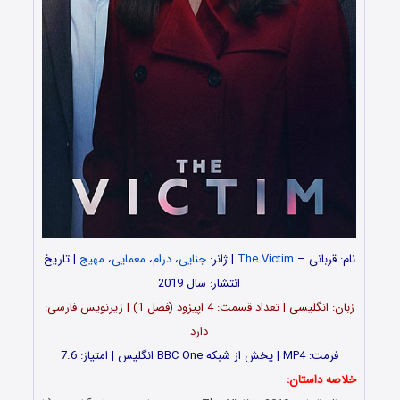
نام: قربانی –
The Victim
| ژانر:
جنایی
،
درام
،
معمایی
،
مهیج
| تاریخ
انتشار: سال 2019
زبان: انگلیسی | تعداد قسمت‌‌‌‌: 4 اپیزود (فصل 1) | زیرنویس فارسی:
دارد
فرمت: MP4 | پخش از شبکه BBC One انگلیس | امتیاز: 7.6
خلاصه داستان: