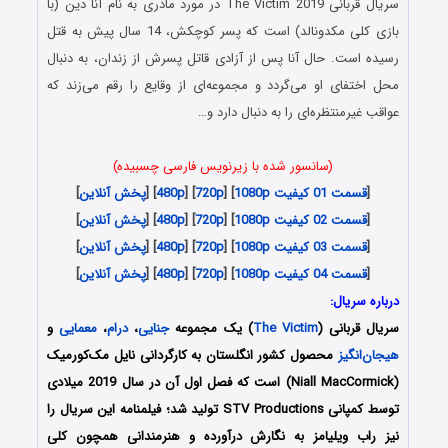
سریال قربانی The Victim 2019 در مورد مادری به نام آنا دین (با
بازی کلی مکدونالد) است که پسر کوچکش، 14 سال پیش به قتل
رسیده است. حال آنا پس از آزادی قاتل پسرش از زندان، به دنبال
محل اختفای او می‌گردد و مجموعه‌ای از وقایع را رقم می‌زند که
عواقب غیرمنتظره‌ای را به دنبال دارد و…
(سانسور شده با زیرنویس فارسی چسبیده)
[
قسمت 01 کیفیت 1080p
] [
720p
] [
480p
] [
پخش آنلاین
]
[
قسمت 02 کیفیت 1080p
] [
720p
] [
480p
] [
پخش آنلاین
]
[
قسمت 03 کیفیت 1080p
] [
720p
] [
480p
] [
پخش آنلاین
]
[
قسمت 04 کیفیت 1080p
] [
720p
] [
480p
] [
پخش آنلاین
]
درباره سریال:
سریال قربانی (
The Victim
) یک مجموعه
جنایی
،
درام
،
معمایی
و
هیجان‌انگیز
محصول کشور انگلستان به کارگردانی نایل مک‌کورمیک
(Niall MacCormick) است که فصل اول آن در سال 2019 میلادی
توسط کمپانی STV Productions تولید شد؛ فیلمنامه این سریال را
نیز راب ویلیامز به نگارش درآورده و هنرمندانی همچون کلی