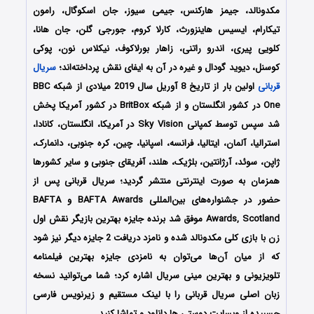
مکدونالد، جیمز هارکنس، جیمی سیوز، جان اسکوگال، رامون
تیکارام، ایسیس هاینزورث، کارلا کروم، جورجی گلن، جان هانا،
کلویی پیری، اندرو راتنی، زاهار بورلاکوف، نیکلاس نون، پوکی
کوسنل، دیوید گودال و غیره در آن به ایفای نقش پرداخته‌اند؛
سریال
قربانی
اولین بار از تاریخ 8 آوریل سال 2019 میلادی از شبکه BBC
One در کشور انگلستان و از شبکه BritBox در کشور آمریکا پخش
شد سپس توسط کمپانی Sky Vision در آمریکا، انگلستان، کانادا،
استرالیا، آلمان، ایتالیا، فرانسه، اسپانیا، چین، کره جنوبی، دانمارک،
ژاپن، سوئد، آرژانتین، بلژیک، هلند، آفریقای جنوبی و سایر کشورها
همزمان به صورت اینترنتی منتشر گردید؛ سریال قربانی پس از
حضور در جشنواره‌های بین‌المللی BAFTA Awards و BAFTA
Awards, Scotland موفق شد برنده جایزه بهترین بازیگر نقش اول
زن با بازی کلی مکدونالد شده و نامزد دریافت 2 جایزه دیگر نیز شود
که از میان آن‌ها می‌توان به نامزدی جایزه بهترین فیلمنامه
تلویزیونی و بهترین مینی سریال اشاره کرد؛ شما می‌توانید نسخه
زبان اصلی سریال قربانی را با لینک مستقیم و زیرنویس فارسی
چسبیده از وبسایت دوستی ها دانلود و تماشا کنید.