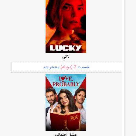
لاکی
2 (دوبله)
قسمت
منتشر شد
عشق احتمالی