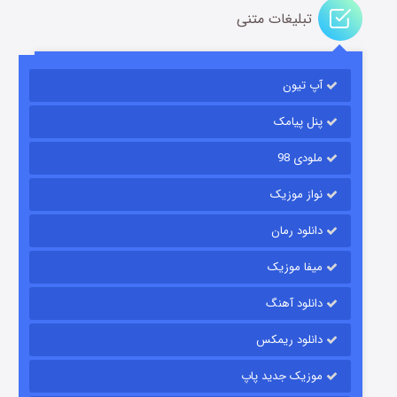
تبلیغات متنی
آپ تیون
مردگان متحرک: شهر مرده ۳
۲ (زیرنویس)
قسمت
منتشر شد
پنل پیامک
ملودی 98
نواز موزیک
دانلود رمان
میفا موزیک
دانلود آهنگ
شکست استوارت در نجات جهان
دانلود ریمکس
۷ (زیرنویس)
قسمت
منتشر شد
موزیک جدید پاپ