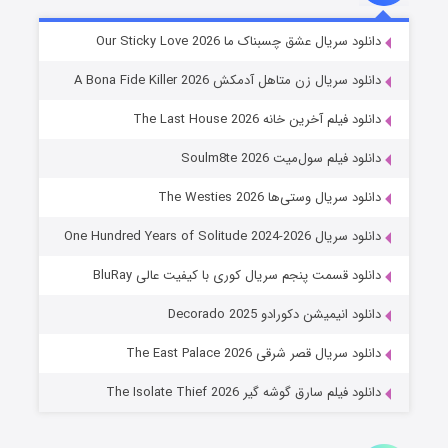
شوهر
دانلود سریال عشق چسبناک ما Our Sticky Love 2026
۸ (زیرنویس)
قسمت
منتشر شد
دانلود سریال زن متاهل آدمکش A Bona Fide Killer 2026
دانلود فیلم آخرین خانه The Last House 2026
دانلود فیلم سول‌میت Soulm8te 2026
دانلود سریال وستی‌ها The Westies 2026
دانلود سریال One Hundred Years of Solitude 2024-2026
دانلود قسمت پنجم سریال کوری با کیفیت عالی BluRay
عملیات آپارتمان
دانلود انیمیشن دکورادو Decorado 2025
۲ (زیرنویس)
قسمت
منتشر شد
دانلود سریال قصر شرقی The East Palace 2026
دانلود فیلم سارق گوشه گیر The Isolate Thief 2026