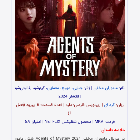
نام:
ماموران مخفی
| ژانر:
جنایی
،
مهیج
،
معمایی
، گیم‌شو، رئالیتی‌شو
| انتشار: 2024
زبان:
کره ای
| زیرنویس فارسی: دارد | تعداد قسمت‌‌‌: 6 اپیزود (فصل
1)
فرمت: MKV | محصول نتفلیکس NETFLIX | امتیاز: 6.9
خلاصه داستان:
در سریال ماموران مخفی Agents of Mystery 2024 شش مامور