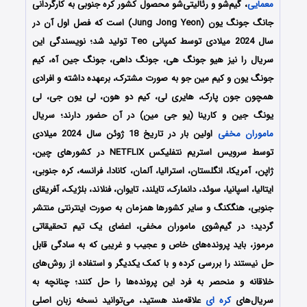
معمایی
، گیم‌شو و رئالیتی‌شو محصول کشور کره جنوبی به کارگردانی
جانگ جونگ یون
(Jung Jong Yeon)
است که فصل اول آن در
سال 2024 میلادی توسط کمپانی Teo تولید شد؛ نویسندگی این
سریال را نیز هیو جونگ هی، جونگ داهی، جونگ جین آه، کیم
جونگ یون و کیم مین جو به صورت مشترک، برعهده داشته و افرادی
همچون جون پارک، هایری لی، کیم دو هون، لی یون جی، لی
یونگ جین و کارینا (یو جی مین) در آن حضور دارند؛ سریال
ماموران مخفی
اولین بار در تاریخ 18 ژوئن سال 2024 میلادی
توسط سرویس استریم نتفلیکس NETFLIX در کشورهای چین،
ژاپن، آمریکا، انگلستان، استرالیا، آلمان، کانادا، فرانسه، کره جنوبی،
ایتالیا، اسپانیا، سوئد، دانمارک، تایلند، تایوان، فنلاند، بلژیک، آفریقای
جنوبی، هنگ‎کنگ و سایر کشورها همزمان به صورت اینترنتی منتشر
گردید؛ در گیم‌شوی ماموران مخفی، اعضای یک تیم تحقیقاتی
مرموز، باید پرونده‌های خاص و عجیب و غریبی که به سادگی قابل
حل نیستند را بررسی کرده و با کمک یکدیگر و استفاده از روش‌های
خلاقانه و منحصر به فرد این پرونده‌ها را حل کنند؛ چنانچه به
سریال‌های
کره ای
علاقه‌مند هستید، می‌توانید نسخه زبان اصلی