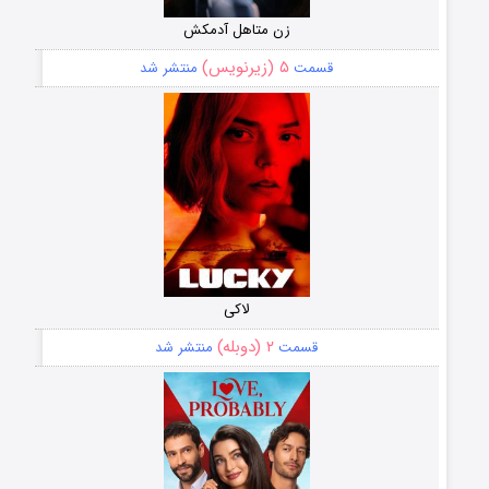
زن متاهل آدمکش
۵ (زیرنویس)
قسمت
منتشر شد
لاکی
۲ (دوبله)
قسمت
منتشر شد