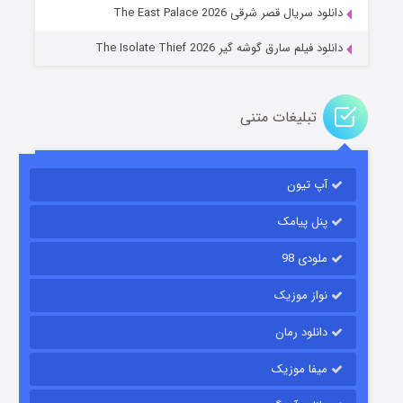
دانلود سریال قصر شرقی The East Palace 2026
دانلود فیلم سارق گوشه گیر The Isolate Thief 2026
تبلیغات متنی
آپ تیون
مردگان متحرک: شهر مرده ۳
۲ (زیرنویس)
قسمت
منتشر شد
پنل پیامک
ملودی 98
نواز موزیک
دانلود رمان
میفا موزیک