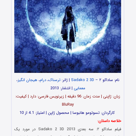
نام: ساداکو ۲ –
Sadako 2 3D
| ژانر:
ترسناک
،
درام
،
هیجان انگیز
،
معمایی
| انتشار: 2013
زبان: ژاپنی | مدت‌ زمان: 96 دقیقه | زیرنویس فارسی: دارد | کیفیت:
BluRay
کارگردان: تسوتومو هانبوسا | محصول ژاپن | امتیاز: 4.1 از 10
خلاصه داستان:
فیلم ساداکو ۲: سه بعدی Sadako 2 3D 2013 در مورد یک