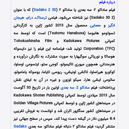
درباره فیلم:
فیلم ساداکو ۲: سه بعدی یا ساداکو ۲ (
Sadako 2 3D
) که با عنوان
(Sadako 3D 2) نیز شناخته می‌شود، فیلمی
ترسناک
،
درام
،
هیجان
انگیز
و
معمایی
محصول سال 2013 کشور ژاپن به کارگردانی
تسوتومو هانبوسا (Tsutomu Hanabusa) است که توسط سه
کمپانی Kadokawa Pictures و Tohokushinsha Film
Corporation (TFC) تولید شد؛ فیلمنامه این فیلم را نیز
دایسوکه
هوساکا و نوریاکی سوگیهارا
به صورت مشترک، به نگارش درآورده و
هنرمندانی همچون میوری تاکیموتو، کوجی ستو، ایتسومی اوساوا،
کوکورو هیراساوا، تاکشی اونیشی، ریوسی تایاما، یوسوکه یاماموتو،
ساتومی ایشی هارا، سیکو اوزون و غیره در آن به ایفای نقش
پرداخته‌اند؛ فیلم
ساداکو 2: سه بعدی
اولین
بار در تاریخ 30 آگوست
سال 2013 میلادی توسط کمپانی Kadokawa Shoten Publishing
در سینماهای کشور ژاپن و توسط کمپانی Golden Village Pictures
در سینماهای کشور سنگاپور اکران شد و توانست به فروش تقریبی
8.4 میلیون دلار در گیشه دست پیدا کند، سپس در سطح جهانی نیز
منتشر گردید؛ فیلم ساداکو ۲ دنباله فیلم ساداکو: سه بعدی
Sadako