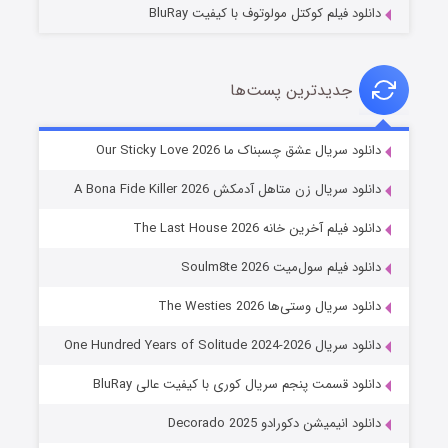
دانلود فیلم کوکتل مولوتوف با کیفیت BluRay
جدیدترین پست‌ها
شوهر
دانلود سریال عشق چسبناک ما Our Sticky Love 2026
۸ (زیرنویس)
قسمت
منتشر شد
دانلود سریال زن متاهل آدمکش A Bona Fide Killer 2026
دانلود فیلم آخرین خانه The Last House 2026
دانلود فیلم سول‌میت Soulm8te 2026
دانلود سریال وستی‌ها The Westies 2026
دانلود سریال One Hundred Years of Solitude 2024-2026
دانلود قسمت پنجم سریال کوری با کیفیت عالی BluRay
عملیات آپارتمان
دانلود انیمیشن دکورادو Decorado 2025
۲ (زیرنویس)
قسمت
منتشر شد