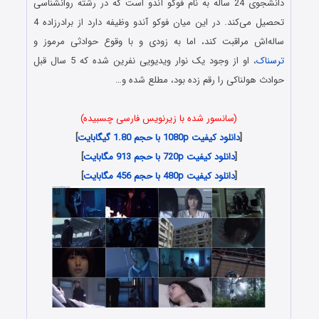
دانشجوی 24 ساله به نام فوکو آندو است که در رشته روانشناسی
تحصیل می‌کند. در این میان فوکو آندو وظیفه دارد از برادرزاده 4
ساله‌اش مراقبت کند، اما به زودی و با وقوع حوادثی مرموز و
ترسناک
، او از وجود یک نوار ویدیویی نفرین شده که 5 سال قبل
حوادث هولناکی را رقم زده بود، مطلع شده و…
(سانسور شده با زیرنویس فارسی چسبیده)
[
دانلود کیفیت 1080p با حجم 1.80 گیگابایت
]
[
دانلود کیفیت 720p با حجم 913 مگابایت
]
[
دانلود کیفیت 480p با حجم 456 مگابایت
]