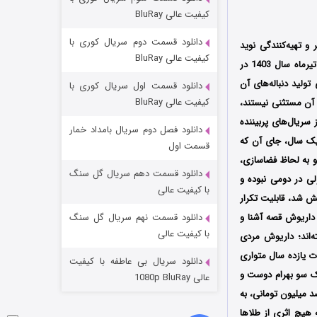
مردگان متحرک: شهر مرده ۳
کیفیت عالی BluRay
2 (زیرنویس)
قسمت
منتشر شد
دانلود قسمت دوم سریال کوری با
و تهیه‌کنندگی نوید
کیفیت عالی BluRay
محمودی در شبکه نمایش خانگی محصول سال 1403 است؛ قسمت اول سریال داریوش، چهارشنبه 27 تیرماه سال 1403 در
ولید دنباله‌های آن
دانلود قسمت اول سریال کوری با
کیفیت عالی BluRay
 آن مستثنی نیستند،
سریال‌های پربیننده
دانلود فصل دوم سریال بامداد خمار
ک سال، جای آن که
قسمت اول
 و به لحاظ فضاسازی،
دانلود قسمت دهم سریال گل سنگ
لی در دومی نبوده و
شکست استوارت در نجات جهان
با کیفیت عالی
 شد، قابلیت تکرار
7 (زیرنویس)
قسمت
منتشر شد
داریوش قصه آشنا و
دانلود قسمت نهم سریال گل سنگ
با کیفیت عالی
‌اند؛ داریوش مردی
 یازده سال متواری
دانلود سریال بی عاطفه با کیفیت
یک سو بهرام دوست و
عالی 1080p BluRay
 میلیون تومانی، به
 هیچ اثری از طلاها