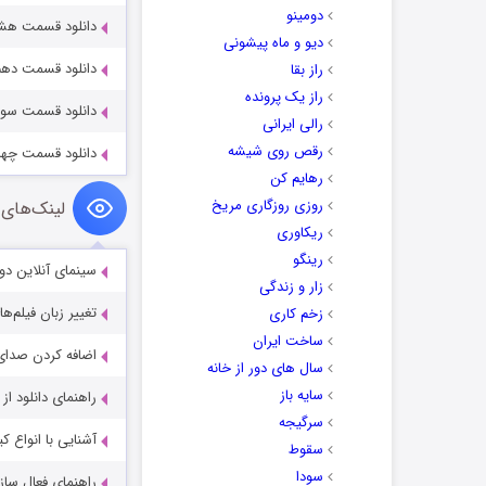
دومینو
دانلود قسمت هشتم 
دیو و ماه پیشونی
دانلود قسمت دهم س
راز بقا
راز یک پرونده
دانلود قسمت سوم س
رالی ایرانی
رقص روی شیشه
دانلود قسمت چهارم 
رهایم کن
روزی روزگاری مریخ
لینک‌های 
ریکاوری
رینگو
سینمای آنلاین دو
زار و زندگی
تغییر زبان فیلم‌ها
زخم کاری
ساخت ایران
اضافه کردن صدای 
سال های دور از خانه
سایه باز
راهنمای دانلود ا
سرگیجه
آشنایی با انواع ک
سقوط
سودا
راهنمای فعال سازی کیفیت R