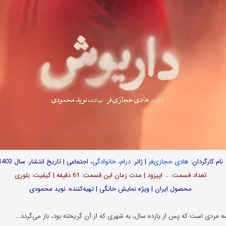
نام کارگردان:
هادی حجازی‌فر
| ژانر:
درام
،
خانوادگی
، اجتماعی | تاریخ انتشار: سال 1403
تعداد قسمت‌: … اپیزود | مدت زمان این قسمت: 61 دقیقه | کیفیت: بلوری
محصول ایران | ویژه نمایش خانگی | تهیه‌کننده: نوید محمودی
 مردی است که پس از یازده سال، به شهری که از آن گریخته بود، باز می‌گردد…