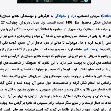
Dariu
) سریالی اجتماعی،
درام
و
خانوادگی
به کارگردانی و نویسندگی هادی حجازی‌فر 
عرضه شد؛ موفقیت یک سریال در مواجهه با تماشاگران، اغلب سازندگان آن را برای ت
اقی که به وفور در صنعت سریال‌سازی جهان شاهد آن بوده و پلتفرم‌های داخلی نیز از
ی را تولید کرده و حال می‌توانند تا مدتی از سود حاصل از آن منتفع شوند؛ یکی از 
تفرم‌ها،
پوست شیر
ساخته نوید محمودی بوده است؛ حال پس از گذشت بیش از ی
آن باشیم با سریالی به نام داریوش مواجه‌ایم که توسط هادی حجازی‌فر کارگردانی شده
، شباهت‌های فراوان به پوست شیر دارد، با این تفاوت که هیچ‌یک از شخصیت‌های او
 با آن تفاوت‌های آشکار دارد؛ داریوش که صبح روز چهارشنبه نخستین قسمت آن پخش
ت شیر را داشته و می‌تواند رقیب سرسختی برای سریال‌های سایر پلتفرم‌ها باشد؛ 
براساس تم انتقام شکل گرفته و شخصیت‌ها حول محور آن چیده شده و شکل گرفته
قت شمش‌های طلا و به قتل رسیدن دوستش سیروس، به عنوان مظنون به قتل به مدت
رداخت دیه و رضایت خانواده مقتول به شکل غیرقانونی از ترکیه به ایران می‌آید؛ از 
ها به دنبال اوست و از سوی دیگر سهراب برادر سیروس که علاوه بر گرفتن دیه چهارصد
وش برای گرفتن سهم برادرش از طلاها می‌گردد؛ گره اصلی فیلمنامه هم جایی است که