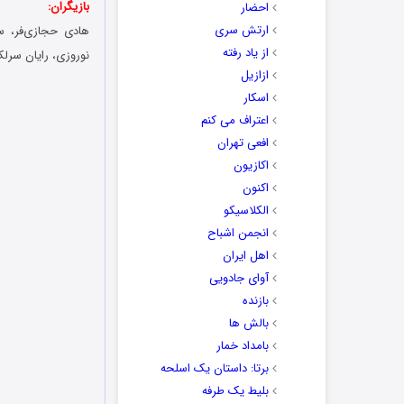
بازیگران:
احضار
ارتش سری
هادی حجازی‌فر، س
از یاد رفته
نوروزی، رایان سرل
ازازیل
اسکار
اعتراف می کنم
افعی تهران
اکازیون
اکنون
الکلاسیکو
انجمن اشباح
اهل ایران
آوای جادویی
بازنده
بالش ها
بامداد خمار
برتا: داستان یک اسلحه
بلیط یک‌‌ طرفه