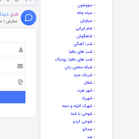
سووشون
سیاه چاله
هیچ
دیدگا
سیاوش
نمایش / م
شام ایرانی
شاهگوش
شب آهنگی
شب های مافیا
شب های مافیا: زودیاک
شبکه مخفی زنان
شریک جرم
شغال
شهر هرت
شهرزاد
شهرک کلیله و دمنه
شوخی با شما
شوخی کردم
صداتو
ضد