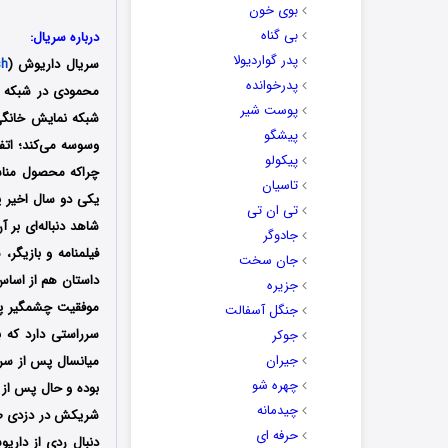
بوی خون
بی گناه
درباره سریال:
پدر گواردیولا
سریال داریوش (
sh
پدرخوانده
پوست شیر
شبکه نمایش خانگی 
پیشگو
وسوسه می‌کند؛ اتف
پیکولو
چراکه محصول مناسب
تاسیان
یکی دو سال اخیر پل
تی ان تی
شاهد دنباله‌ای بر 
جادوگر
فیلمنامه و بازیگر
جان سخت
داستان هم از اساس
جزیره
موفقیت چشمگیر پوس
جنگل آسفالت
سرراستی دارد که 
جوکر
جیران
میانسال پس از سر
چهره شو
بوده و حال پس از پ
چیدمانه
شریکش در دزدی طلا
حرفه ای
دنبال ردی از داری