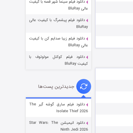
دانلود فیلم سینما شهر قصه با کیفیت
عالی BluRay
دانلود فیلم پیشمرگ با کیفیت عالی
BluRay
دانلود فیلم زیبا صدایم کن با کیفیت
جادوگری در مغولستان
عالی BluRay
14 (زیرنویس)
قسمت
منتشر شد
دانلود فیلم کوکتل مولوتوف با
کیفیت BluRay
جدیدترین پست‌ها
دانلود فیلم سارق گوشه گیر The
Isolate Thief 2026
باب اسفنجی فصل ۱۷
دانلود انیمیشن Star Wars: The
6 (زیرنویس)
قسمت
منتشر شد
Ninth Jedi 2026