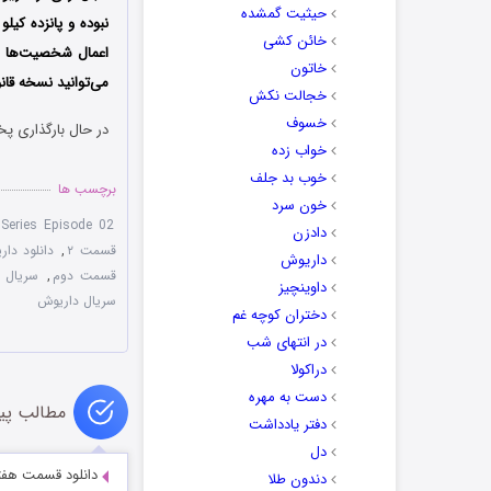
حیثیت گمشده
نبوده و پانزده کی
خائن کشی
خاتون
می‌توانید نسخه قا
خجالت نکش
خسوف
در حال بارگذاری پخ
خواب زده
خوب بد جلف
برچسب ها
خون سرد
Series Episode 02
دادزن
قسمت ۲
,
دانلود دا
داریوش
قسمت دوم
,
سریال 
داوینچیز
سریال داریوش
دختران کوچه غم
در انتهای شب
دراکولا
دست به مهره
مطالب پی
دفتر یادداشت
دل
دانلود قسمت هفتم 
دندون طلا