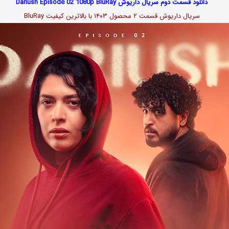
دانلود قسمت دوم سریال داریوش Dariush Episode 02 1080p BluRay
سریال داریوش قسمت ۲ محصول ۱۴۰۳ با بالاترین کیفیت BluRay