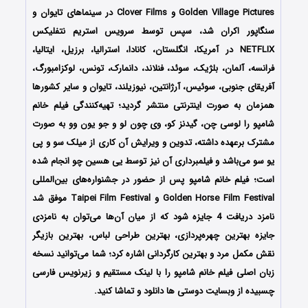
Golden Village Pictures و Clover Films در سینماهای تایوان و
سنگاپور اکران شد، سپس توسط سرویس استریم نتفلیکس
NETFLIX در آمریکا، انگلستان، کانادا، استرالیا، برزیل، ایتالیا،
فرانسه، آلمان، بلژیک، سوئد، فنلاند، دانمارک، تونس، لوکزامبورگ،
آفریقای جنوبی، سوئیس، آرژانتین، نیوزیلند، تایوان و سایر کشورها
همزمان به صورت اینترنتی منتشر گردید؛ تهیه‌کنندگی فیلم خانم
شامپو را لوسی چن، گیدنز کو، وی چون لو و جو یون وو به صورت
مشترک برعهده داشته، تدوین و ویرایش آن کاری از میلک سو و پی
یو سو می‌باشد و فیلمبرداری آن نیز توسط یی هسین چو انجام شده
است؛ فیلم خانم شامپو پس از حضور در جشنواره‌‌‌های بین‌المللی
Golden Horse Film Festival و Taipei Film Festival موفق شد
نامزد دریافت 4 جایزه شود که از میان آن‌ها می‌توان به نامزدی
جایزه بهترین چهره‌پردازی، بهترین طراحی لباس، بهترین بازیگر
نقش مکمل مرد و بهترین کارگردانی اشاره کرد؛ شما می‌توانید نسخه
زبان اصلی فیلم خانم شامپو را با ‌لینک مستقیم و زیرنویس فارسی
چسبیده از وبسایت دوستی ها دانلود و تماشا کنید.