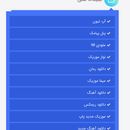
آپ تیون
مردگان متحرک: شهر مرده ۳
۲ (زیرنویس)
قسمت
منتشر شد
پنل پیامک
ملودی 98
نواز موزیک
دانلود رمان
میفا موزیک
دانلود آهنگ
شکست استوارت در نجات جهان
دانلود ریمکس
۷ (زیرنویس)
قسمت
منتشر شد
موزیک جدید پاپ
دانلود آهنگ جدید