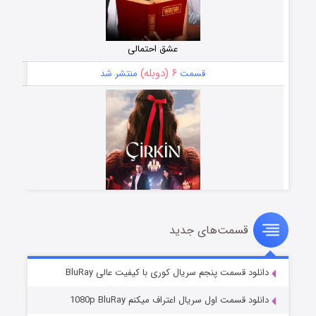
عشق احتمالی
۶ (دوبله)
قسمت
منتشر شد
قسمت‌های جدید
سریال زشت
۵ (زیرنویس)
قسمت
منتشر شد
دانلود قسمت پنجم سریال کوری با کیفیت عالی BluRay
دانلود قسمت اول سریال اعتراف میکنم 1080p BluRay