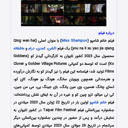
درباره فیلم:
فیلم خانم شامپو (
Miss Shampoo
) با عنوان اصلی (Qing wen hai
you na li xu yao jia qiang) یک فیلم
اکشن
،
کمدی
،
درام
و
عاشقانه
محصول سال 2023 کشور تایوان به کارگردانی گیدنز کو (Giddens
Ko) است که توسط دو کمپانی‌ Golden Village Pictures و Clover
Films تولید شد؛ فیلمنامه این فیلم را نیز گیدنز کو به نگارش درآورده
و هنرمندانی همچون ویویان سانگ، هونگ یو هونگ، کای کو،
تسای چانگ هسین، وی مین یانگ، بای جینگ یی، می من جین،
کی لی میائو، تزو چین کو و غیره در آن به ایفای نقش پرداخته‌اند؛
فیلم
خانم شامپو
اولین بار در تاریخ 22 ژوئن سال 2023 میلادی در
جشنواره بین‌المللی فیلم Taipei Film Festival در کشور تایوان به
نمایش درآمد و پس از حضور در چندین جشنواره بین‌المللی دیگر
سرانجام در تاریخ 26 جولای سال 2023 میلادی توسط کمپانی‌‌‌های