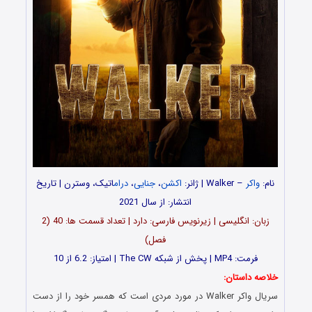
نام:
واکر
– Walker | ژانر:
اکشن
،
جنایی
،
درام
اتیک، وسترن
| تاریخ
انتشار: از سال 2021
زبان: انگلیسی | زیرنویس فارسی: دارد | تعداد قسمت‌‌‌‌‌‌ ها: 40 (2
فصل)
فرمت: MP4 | پخش از شبکه The CW | امتیاز: 6.2 از 10
خلاصه داستان:
سریال واکر Walker در مورد مردی است که همسر خود را از دست