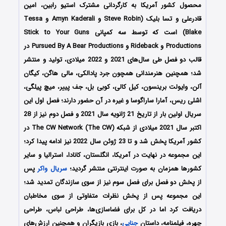
محصول کشور آمریکا به کارگردانی مشترک استیو رابین، امین
قادرعلی و تسا بلیک (Steve Robin و Amyn Kaderali و Tessa
Blake) است که توسط سه کمپانی Stick to Your Guns
Productions و Rideback و Pursued By A Bear Productions در
قالب دو فصل طی سال‌های 2021 و 2022 میلادی، تولید و منتشر
شد؛ همچنین هنرمندانی همچون جرد پادالکی، مالی هاگن، کیگان
آلن، وایولت برینسون، کیل کالی، کوبی بل، جف پییر، میچ پیلگی،
اشلی ریس، آمارا ساراگوسا و غیره در آن حضور دارند؛ فصل اول این
سریال اولین بار از تاریخ 21 ژانویه سال 2021 و فصل دوم نیز از 28
اکتبر سال 2021 میلادی از شبکه The CW Network (The CW) در
کشور آمریکا پخش شد و تا 23 ژوئن سال 2022 نیز ادامه پیدا کرد؛
این مجموعه در نهایت در آمریکا، انگلستان، کانادا، استرالیا و سایر
کشورها همزمان به صورت اینترنتی منتشر گردید؛
سریال واکر
پس
از پخش دو فصل برای فصل سوم نیز از سوی سازندگان تمدید شد؛
این مجموعه پس از پخش نظرات متفاوتی از سوی مخاطبان
دریافت کرد اما در کل برای فضاسازی‌ها، طراحی لباس، طراحی
چهره، فیلمنامه، داستان
جنایی
، بازی بازیگران و همچنین ارزش‌های