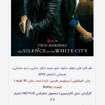
نام:
قتل های دوقلو: سکوت شهر سفید
| ژانر:
جنایی
،
درام
،
معمایی
،
هیجانی
| انتشار: 2019
زبان: اسپانیایی | زیرنویس فارسی: دارد | مدت زمان: 90 دقیقه |
کیفیت: BluRay
کارگردان: دنیل کالپارسورو | محصول نتفلیکس NETFLIX | امتیاز:
5.4