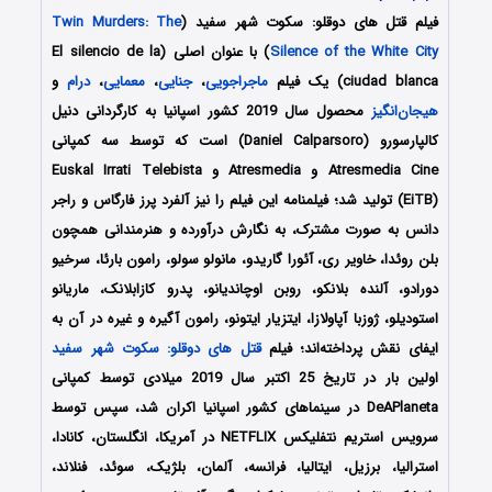
فیلم قتل های دوقلو: سکوت شهر سفید (
Twin Murders: The
Silence of the White City
) با عنوان اصلی (El silencio de la
ciudad blanca) یک فیلم
ماجراجویی
،
جنایی
،
معمایی
،
درام
و
هیجان‌انگیز
محصول سال 2019 کشور اسپانیا به کارگردانی دنیل
کالپارسورو (Daniel Calparsoro) است که توسط سه کمپانی‌
Atresmedia Cine و Atresmedia و Euskal Irrati Telebista
(EiTB) تولید شد؛ فیلمنامه این فیلم را نیز آلفرد پرز فارگاس و راجر
دانس به صورت مشترک، به نگارش درآورده و هنرمندانی همچون
بلن روئدا، خاویر ری، آئورا گاریدو، مانولو سولو، رامون بارئا، سرخیو
دورادو، آلنده بلانکو، روبن اوچاندیانو، پدرو کازابلانک، ماریانو
استودیلو، ژوزبا آپاولازا، ایتزیار ایتونو، رامون آگیره و غیره در آن به
ایفای نقش پرداخته‌اند؛ فیلم
قتل های دوقلو: سکوت شهر سفید
اولین بار در تاریخ 25 اکتبر سال 2019 میلادی توسط کمپانی‌‌
DeAPlaneta در سینماهای کشور اسپانیا اکران شد، سپس توسط
سرویس استریم نتفلیکس NETFLIX در آمریکا، انگلستان، کانادا،
استرالیا، برزیل، ایتالیا، فرانسه، آلمان، بلژیک، سوئد، فنلاند،