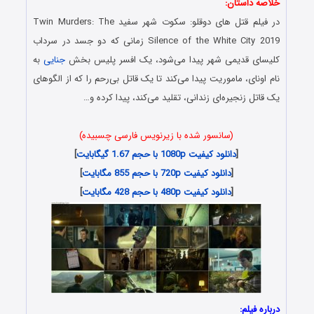
خلاصه داستان:
در فیلم قتل های دوقلو: سکوت شهر سفید Twin Murders: The
Silence of the White City 2019 زمانی که دو جسد در سرداب
کلیسای قدیمی شهر پیدا می‌شود، یک افسر پلیس بخش
جنایی
به
نام اونای، ماموریت پیدا می‌کند تا یک قاتل بی‌رحم را که از الگوهای
یک قاتل زنجیره‌ای زندانی، تقلید می‌کند، پیدا کرده و…
(سانسور شده با زیرنویس فارسی چسبیده)
[
دانلود کیفیت 1080p با حجم 1.67 گیگابایت
]
[
دانلود کیفیت 720p با حجم 855 مگابایت
]
[
دانلود کیفیت 480p با حجم 428 مگابایت
]
درباره فیلم: