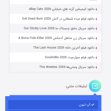
دانلود انیمیشن گربه های خیابانی Alley Cats 2026
دانلود فیلم مرده شیطانی در آتش Evil Dead Burn 2026
دانلود سریال عشق چسبناک ما Our Sticky Love 2026
عملیات آپارتمان
دانلود سریال زن متاهل آدمکش A Bona Fide Killer 2026
۲ (زیرنویس)
قسمت
منتشر شد
دانلود فیلم آخرین خانه The Last House 2026
دانلود فیلم سول‌میت Soulm8te 2026
دانلود سریال وستی‌ها The Westies 2026
تبلیغات متنی
مردگان متحرک: شهر مرده ۳
۲ (زیرنویس)
قسمت
منتشر شد
آپ تیون