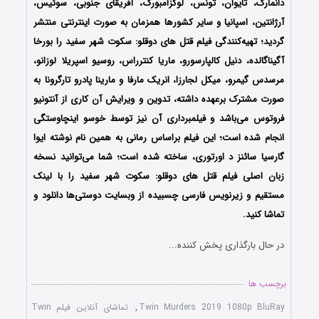
دانمارک، تایوان، تونس، لوکزامبورگ، آفریقای جنوبی، سوئیس،
آرژانتین، اسپانیا و سایر کشورها همزمان به صورت اینترنتی منتشر
گردید؛ تهیه‌کنندگی فیلم قتل های دوقلو: سکوت شهر سفید را بورخا
آگیناگالده، دنیل کالپارسورو، ماریا کنترراس، روسیو اسپریلا لوزانو،
مرسدس گیمرو، میکل لجارزا، انریک مارفا و مارینا پادرو تارگرونا به
صورت مشترک برعهده داشته، تدوین و ویرایش آن کاری از آنتونیو
فروتوس می‌باشد و فیلمبرداری آن نیز توسط خوسو اینچاوستگی
انجام شده است؛ این فیلم براساس رمانی به همین نام نوشته ایوا
گارسیا سائنز د اورتوری، ساخته شده است؛ شما می‌توانید نسخه
زبان اصلی فیلم قتل های دوقلو: سکوت شهر سفید را با ‌لینک
مستقیم و زیرنویس فارسی چسبیده از وبسایت دوستی‌ها دانلود و
تماشا کنید.
در حال بارگذاری پخش کننده...
برچسب ها
Twin Murders 2019 1080p BluRay
,
تماشای آنلاین فیلم Twin