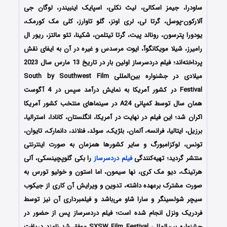
ساودرا، جیمز اسکالی، لیث نکلی، اسپایک اینبیندر، لوگان جی
آلارکون-پوسل، گرتا لی، لری اونز، گلو تاوارز، کلی مک کورمک،
یودورا پترسون، رونالد پیت، گرتا تیتلمن، شکینا، تئو مالتز، ریور ال
رامیرز، شیلا مویکانگوآ، ایوت مرسدس و غیره در آن به ایفای نقش
پرداخته‌اند؛ فیلم دردسرساز اولین بار در تاریخ 13 مارس سال 2023
میلادی در جشنواره بین‌المللی South by Southwest Film
Festival در کشور آمریکا به نمایش درآمد سپس در 4 آگوست
همان سال توسط کمپانی A24 در سینماهای منتخب کشور آمریکا
اکران شد؛ این فیلم در نهایت در آمریکا، انگلستان، کانادا، استرالیا،
برزیل، ایتالیا، فرانسه، آلمان، بلژیک، سوئد، فنلاند، دانمارک، تایوان،
تونس، لوکزامبورگ و سایر کشورها همزمان به صورت اینترنتی
منتشر گردید؛ تهیه‌کنندگی
فیلم دردسرساز
را بکی گلوپچینسکی، آلی
هرتینگ، دیو مک کری، نها سیمون، اما استون و خولیو تورس به
صورت مشترک برعهده داشته، تدوین و ویرایش آن کاری از جیکوب
سیچر شولسینگر و سارا شاو می‌باشد و فیلمبرداری آن نیز توسط
فردریک ونزل انجام شده است؛ فیلم دردسرساز پس از حضور در
جشنواره‌‌ بین‌المللی SXSW Film Festival موفق شد نامزد دریافت