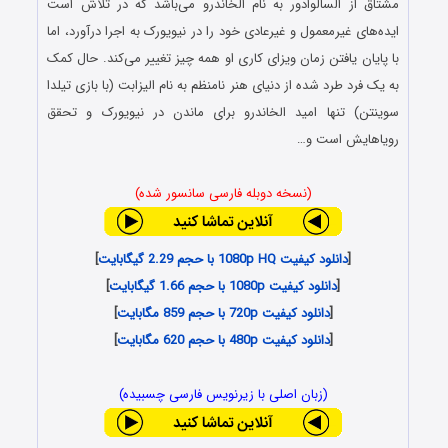
مشتاق از السالوادور به نام الخاندرو می‌باشد که در تلاش است
ایده‌های غیرمعمول و غیرعادی خود را در نیویورک به اجرا درآورد، اما
با پایان یافتن زمان ویزای کاری او همه چیز تغییر می‌کند. حال کمک
به یک فرد طرد شده از دنیای هنر نامنظم به نام الیزابت (با بازی تیلدا
سوینتن) تنها امید الخاندرو برای ماندن در نیویورک و تحقق
رویاهایش است و…
(نسخه دوبله فارسی سانسور شده)
[
دانلود کیفیت 1080p HQ با حجم 2.29 گیگابایت
]
[
دانلود کیفیت 1080p با حجم 1.66 گیگابایت
]
[
دانلود کیفیت 720p با حجم 859 مگابایت
]
[
دانلود کیفیت 480p با حجم 620 مگابایت
]
(زبان اصلی با زیرنویس فارسی چسبیده)