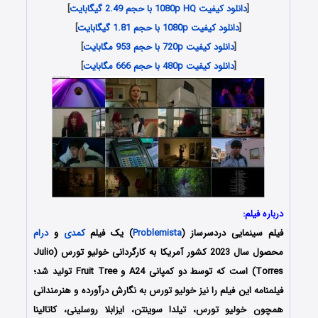
[
دانلود کیفیت 1080p HQ با حجم 2.49 گیگابایت
]
[
دانلود کیفیت 1080p با حجم 1.81 گیگابایت
]
[
دانلود کیفیت 720p با حجم 953 مگابایت
]
[
دانلود کیفیت 480p با حجم 666 مگابایت
]
درباره فیلم:
فیلم سینمایی
دردسرساز
(
Problemista
) یک فیلم
کمدی
و
درام
محصول سال 2023 کشور آمریکا به کارگردانی خولیو تورس (Julio
Torres) است که توسط دو کمپانی‌ A24 و Fruit Tree تولید شد؛
فیلمنامه این فیلم را نیز خولیو تورس به نگارش درآورده و هنرمندانی
همچون خولیو تورس، تیلدا سوینتن، ایزابلا روسلینی، کاتالینا