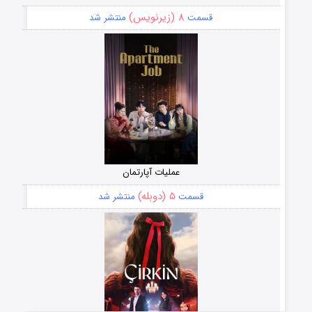
۸ (زیرنویس)
قسمت
منتشر شد
عملیات آپارتمان
۵ (دوبله)
قسمت
منتشر شد