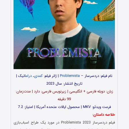
نام فیلم:
دردسرساز –
Problemista
| ژانر فیلم:
کمدی
،
درام
اتیک |
تاریخ انتشار: سال 2023
زبان: دوبله فارسی + انگلیسی | زیرنویس فارسی: دارد | مدت‌زمان:
99 دقیقه
فرمت ویدئو: MKV | محصول ایالات متحده آمریکا | امتیاز: 7.2
خلاصه داستان:
فیلم
دردسرساز
Problemista 2023 در مورد یک طراح اسباب‌بازی