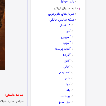
بازی موبایل
دانلود سریال ایرانی
سریال‌های تلویزیونی
شبکه نمایش خانگی
۱۳ شمالی
آبان
آسپرین
آشوب
آفتاب پرست
آقازاده
آکتور
آمرلی
آمستردام
ن
آنتن
آنها
ابله
خلاصه داستان:
ابوطالب
حرفه‌‌ای‌ها پدرخوا
اجل معلق