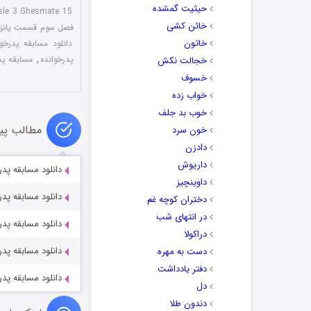
حیثیت گمشده
sle 3 Ghesmate 15
خائن کشی
فصل سوم قسمت پانز
خاتون
دانلود مسابقه پدرخوا
پدرخوانده
,
مسابقه پدرخوان
خجالت نکش
خسوف
خواب زده
خوب بد جلف
مطالب پی
خون سرد
دادزن
داریوش
دانلود مسابقه پد
داوینچیز
دانلود مسابقه پد
دختران کوچه غم
در انتهای شب
دانلود مسابقه پد
دراکولا
دانلود مسابقه پد
دست به مهره
دفتر یادداشت
دانلود مسابقه پد
دل
دندون طلا