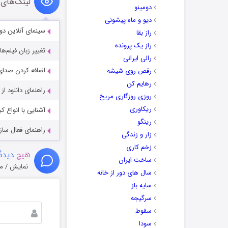
لینک‌های 
دومینو
دیو و ماه پیشونی
سینمای آنلاین دو
راز بقا
راز یک پرونده
تغییر زبان فیلم‌ها
رالی ایرانی
اضافه کردن صدای 
رقص روی شیشه
رهایم کن
راهنمای دانلود ا
روزی روزگاری مریخ
ریکاوری
آشنایی با انواع ک
رینگو
راهنمای فعال سازی کیفیت R
زار و زندگی
زخم کاری
هیچ
دیدگا
ساخت ایران
نمایش / م
سال های دور از خانه
سایه باز
سرگیجه
سقوط
سودا