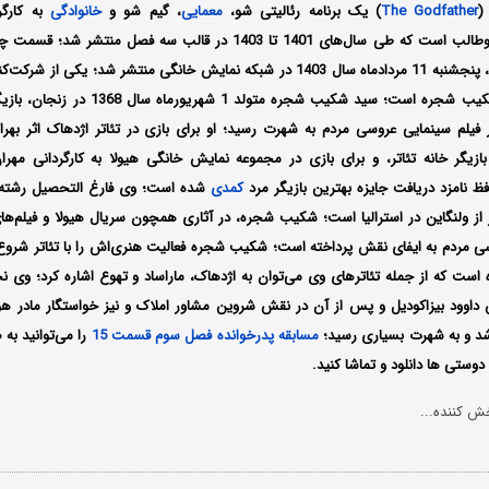
(
The Godfather
) یک برنامه رئالیتی شو،
معمایی
، گیم شو و
خانوادگی
به کارگر
نویسندگی سعید ابوطالب است که طی سال‌های 1401 تا 1403 در قالب سه فصل
مجموعه پدرخوانده، پنجشنبه 11 مردادماه سال 1403 در شبکه نمایش خانگی منتشر شد؛ ی
سوم پدرخوانده، شکیب شجره است؛ سید شکیب شجره مت
نامزد دریافت جایزه بهترین بازیگر مرد
کمدی
شده است؛ وی فارغ التحصیل رشته ف
مردم به ایفای نقش پرداخته است؛ شکیب شجره فعالیت هنری‌اش را با تئاتر شروع ک
 است که از جمله تئاترهای وی می‌توان به اژدهاک، ماراساد و تهوع اشاره کرد؛ وی ن
ش داوود بیزاکودیل و پس از آن در نقش شروین مشاور املاک و نیز خواستگار مادر ه
د و به شهرت بسیاری رسید؛
مسابقه پدرخوانده فصل سوم قسمت 15
را می‌توانید به 
وستی ها دانلود و تماشا کنید.
ش کننده...