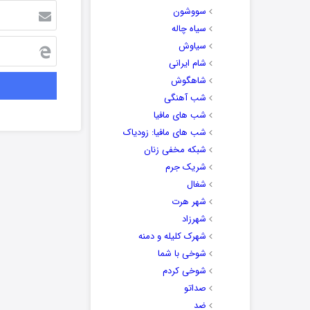
سووشون
سیاه چاله
سیاوش
شام ایرانی
شاهگوش
شب آهنگی
شب های مافیا
شب های مافیا: زودیاک
شبکه مخفی زنان
شریک جرم
شغال
شهر هرت
شهرزاد
شهرک کلیله و دمنه
شوخی با شما
شوخی کردم
صداتو
ضد