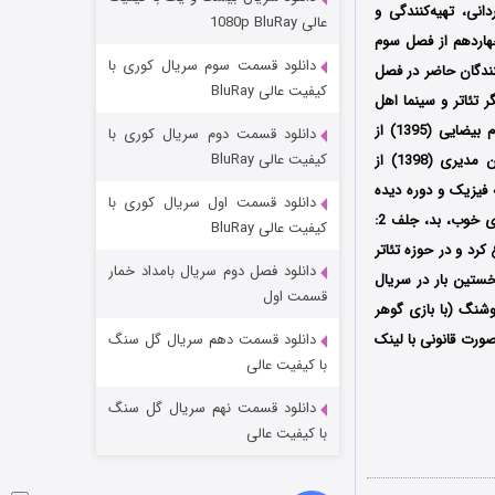
عملیات آپارتمان
دانی، تهیه‌کنندگی و
عالی 1080p BluRay
 منتشر شد؛ قسمت چهاردهم از فصل سوم
2 (زیرنویس)
قسمت
منتشر شد
دانلود قسمت سوم سریال کوری با
کی از شرکت‌کنندگان حاضر در فصل
کیفیت عالی BluRay
ولد 1 شهریورماه سال 1368 در زنجان، بازیگر تئاتر و سینما اهل
ایران است؛ وی در فیلم سینمایی عروسی مردم به شهرت رسید؛ او برای بازی در تئاتر اژدهاک اثر بهرام بیضایی (1395) از
دانلود قسمت دوم سریال کوری با
کیفیت عالی BluRay
سیزدهمین جشن بازیگر خانه تئاتر، و برای بازی در مجموعه نمایش خانگی هیولا به کارگردانی مهران مدیری (1398) از
یزیک و دوره دیده
دانلود قسمت اول سریال کوری با
رشته بازیگری تئاتر از ولنگاین در استرالیا است؛ شکیب شجره، در آثاری همچون سریال هیولا و فیلم‌های خوب، بد، جلف 2:
کیفیت عالی BluRay
رد و در حوزه تئاتر
دانلود فصل دوم سریال بامداد خمار
خستین بار در سریال
مردگان متحرک: شهر مرده ۳
قسمت اول
وشنگ (با بازی گوهر
2 (زیرنویس)
قسمت
منتشر شد
صورت قانونی با لینک
دانلود قسمت دهم سریال گل سنگ
با کیفیت عالی
دانلود قسمت نهم سریال گل سنگ
با کیفیت عالی