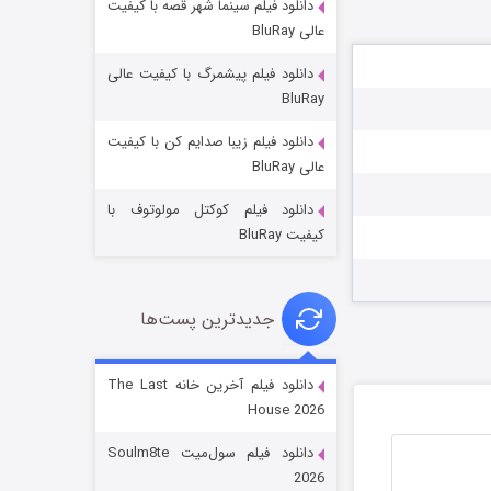
دانلود فیلم سینما شهر قصه با کیفیت
عالی BluRay
دانلود فیلم پیشمرگ با کیفیت عالی
BluRay
دانلود فیلم زیبا صدایم کن با کیفیت
خاندان اژدها فصل ۳
عالی BluRay
6 (زیرنویس)
قسمت
منتشر شد
دانلود فیلم کوکتل مولوتوف با
کیفیت BluRay
جدیدترین پست‌ها
دانلود فیلم آخرین خانه The Last
House 2026
جادوگری در مغولستان
دانلود فیلم سول‌میت Soulm8te
14 (زیرنویس)
قسمت
منتشر شد
2026