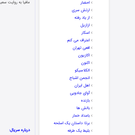
مافیا به روایت سع
احضار
ارتش سری
از یاد رفته
ازازیل
اسکار
اعتراف می کنم
افعی تهران
اکازیون
اکنون
الکلاسیکو
انجمن اشباح
اهل ایران
آوای جادویی
بازنده
بالش ها
بامداد خمار
برتا: داستان یک اسلحه
درباره سریال:
بلیط یک‌‌ طرفه