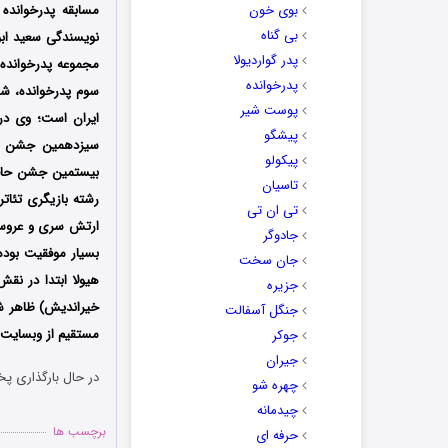
بوی خون
مسابقه پدرخوانده 
بی گناه
پدر گواردیولا
پدرخوانده
پوست شیر
پیشگو
پیکولو
بیستمین جشن حافظ 
تاسیان
تی ان تی
ارتش سری و عروسی 
جادوگر
بسیار موفقیت بوده
جان سخت
هیولا ابتدا در نق
جزیره
خیراندیش) ظاهر ش
جنگل آسفالت
مستقیم از وبسایت د
جوکر
جیران
در حال بارگذاری پخ
چهره شو
چیدمانه
برچسب ها
حرفه ای