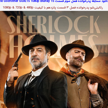
انلود مسابقه پدرخوانده فصل سوم قسمت 15 The Godfother S03E15 1080p BluRay
رئالیتی‌شو پدرخوانده فصل ۳ قسمت پانزدهم با کیفیت 1080p & 720p & 480p