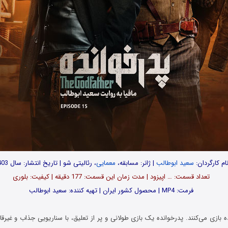
ام کارگردان:
سعید ابوطالب
| ژانر: مسابقه،
معمایی
، رئالیتی شو | تاریخ انتشار: سال 1403
تعداد قسمت‌: … اپیزود | مدت زمان این قسمت: 177 دقیقه | کیفیت: بلوری
فرمت: MP4 | محصول کشور ایران | تهیه کننده: سعید ابوطالب
نده بازی می‌کنند. پدرخوانده یک بازی طولانی و پر از تعلیق، با سناریویی جذاب و غیرقا