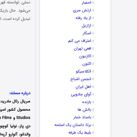
نسلی توانسته قهر
احضار
ارتش سری
می‌شود. حال بازیکن
از یاد رفته
تبدیل کرده است، ا
ازازیل
اسکار
اعتراف می کنم
افعی تهران
اکازیون
اکنون
الکلاسیکو
انجمن اشباح
اهل ایران
درباره مستند:
آوای جادویی
سریال رئال مادرید:
بازنده
بالش ها
بامداد خمار
برتا: داستان یک اسلحه
دی پاز، نولیا کوچو
بلیط یک‌‌ طرفه
والدانو، آلوارو آرب