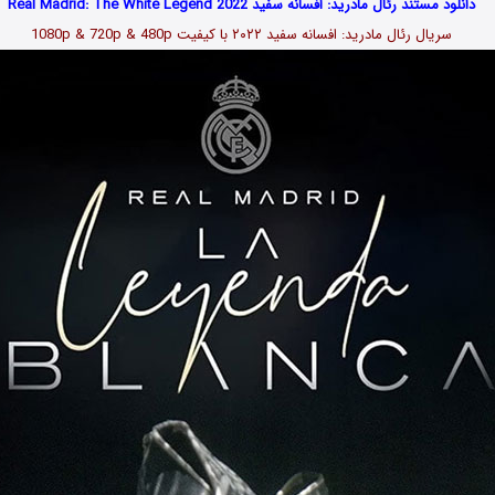
دانلود مستند رئال مادرید: افسانه سفید Real Madrid: The White Legend 2022
سریال رئال مادرید: افسانه سفید ۲۰۲۲ با کیفیت 1080p & 720p & 480p