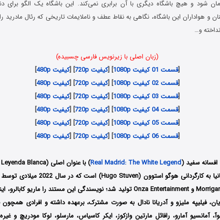
مان شود و هیچ باشگاه دیگری با آن برابری نمی‌کند. این باشگاه یک الگو برای
ان و هواداران این باشگاه، نگاهی به نقاط عطف و ناملایمات تاریخی که رئال مادرید را
نداخته و…
(زبان اصلی با زیرنویس فارسی چسبیده)
[
قسمت 01 کیفیت 1080p
] [
کیفیت 720p
] [
کیفیت 480p
]
[
قسمت 02 کیفیت 1080p
] [
کیفیت 720p
] [
کیفیت 480p
]
[
قسمت 03 کیفیت 1080p
] [
کیفیت 720p
] [
کیفیت 480p
]
[
قسمت 04 کیفیت 1080p
] [
کیفیت 720p
] [
کیفیت 480p
]
[
قسمت 05 کیفیت 1080p
] [
کیفیت 720p
] [
کیفیت 480p
]
[
قسمت 06 کیفیت 1080p
] [
کیفیت 720p
] [
کیفیت 480p
]
 افسانه سفید (
Real Madrid: The White Legend
) با عنوان اصلی (La Leyenda Blanca) مستندی
Studios و Morrigan Films و Onza Entertainment تولید شد؛ نویسندگی این مستند را ماریو
یان، فیلیپه ملیزو و آدریانا نادال به صورت مشترک، برعهده داشته و افرادی همچون ف
ه‌لوآ، آمانسیو آمارو، رافائل مارتین وازکوز، ایکر کاسیاس، مارسلو، لوکا مودریچ و غیر