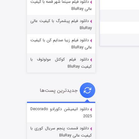
دانلود فیلم سینما شهر قصه با کیفیت
عالی BluRay
دانلود فیلم پیشمرگ با کیفیت عالی
BluRay
دانلود فیلم زیبا صدایم کن با کیفیت
جادوگری در مغولستان
عالی BluRay
۱۴ (زیرنویس)
قسمت
منتشر شد
دانلود فیلم کوکتل مولوتوف با
کیفیت BluRay
جدیدترین پست‌ها
دانلود انیمیشن دکورادو Decorado
2025
باب اسفنجی فصل ۱۷
دانلود قسمت پنجم سریال کوری با
۶ (زیرنویس)
قسمت
منتشر شد
کیفیت عالی BluRay