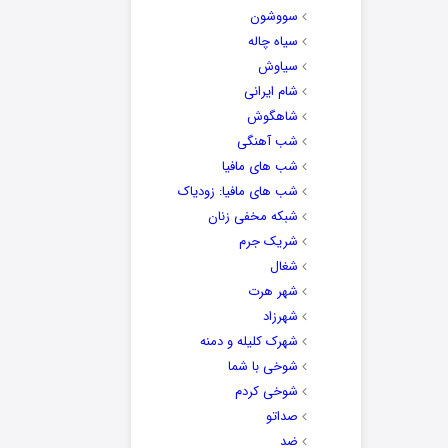
سووشون
سیاه چاله
سیاوش
شام ایرانی
شاهگوش
شب آهنگی
شب های مافیا
شب های مافیا: زودیاک
شبکه مخفی زنان
شریک جرم
شغال
شهر هرت
شهرزاد
شهرک کلیله و دمنه
شوخی با شما
شوخی کردم
صداتو
ضد