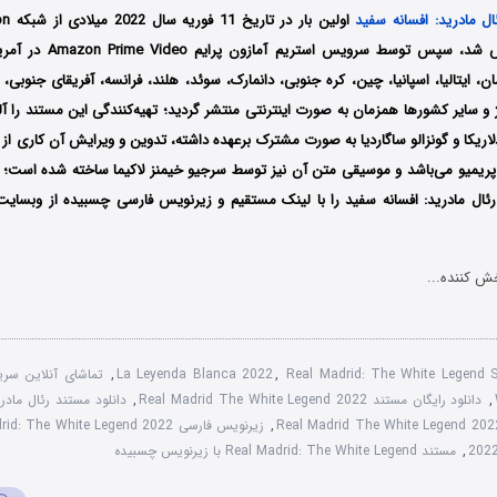
ال مادرید: افسانه سفید
کشور اسپانیا پخش شد، سپس توسط
لمان، ایتالیا، اسپانیا، چین، کره جنوبی، دانمارک، سوئد، هلند، فرانسه، آفریقای جنو
ژ و سایر کشورها همزمان به صورت اینترنتی منتشر گردید؛ تهیه‌کنندگی این مستند را آلوا
لاریکا و گونزالو ساگاردیا به صورت مشترک برعهده داشته، تدوین و ویرایش آن کاری از 
 پریمیو می‌باشد و موسیقی متن آن نیز توسط سرجیو خیمنز لاکیما ساخته شده است؛ 
ئال مادرید: افسانه سفید را با لینک مستقیم و زیرنویس فارسی چسبیده از وبسایت
ش کننده...
,
La Leyenda Blanca 2022
,
Real Madrid: The White Legend
,
دانلود رایگان مستند Real Madrid The White Legend 2022
,
دانلود مستند رئال مادرید
,
زیرنویس فارسی Real Madrid: The White Legend 2022
,
مستند Real Madrid: The White Legend با زیرنویس چسبیده