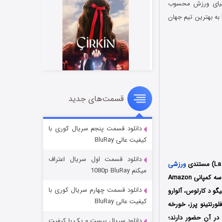
 دنیای ورزش محسوب
 به بهترین تیم جهان
قسمت‌های جدید
سریال زشت
۲ (زیرنویس)
قسمت
منتشر شد
دانلود قسمت پنجم سریال کوری با
کیفیت عالی BluRay
دانلود قسمت اول سریال اعتراف
ورزشی
میکنم 1080p BluRay
محصول کشور اسپانیا به کارگردانی هوگو استوون (Hugo Stuven) است که در سال 2022 میلادی توسط سه کمپانی Amazon
دانلود قسمت چهارم سریال کوری با
 کابالرو، اینیگو د کارلوس، آلوارو
کیفیت عالی BluRay
لورنتینو پرز، خورخه
ه در آن حضور دارند؛
دانلود سریال بیست و یک با کیفیت