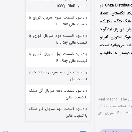
مردگان متحرک: شهر مرده ۳
اولین بار در تاریخ 11 فوریه سال 2022 میلادی از شبکه Onza Distribution در
عالی 1080p BluRay
۲ (زیرنویس)
قسمت
منتشر شد
 سرویس استریم آمازون پرایم Amazon Prime Video در آمریکا، انگلستان، کانادا،
دانلود قسمت سوم سریال کوری با
بی، هنگ کنگ، مکزیک،
کیفیت عالی BluRay
رو دی پاز، اینیگو د
دانلود قسمت دوم سریال کوری با
هوگو استوون، آلبرتو
کیفیت عالی BluRay
شما می‌توانید نسخه
 دوستی ها دانلود و
دانلود قسمت اول سریال کوری با
کیفیت عالی BluRay
دانلود فصل دوم سریال بامداد خمار
شکست استوارت در نجات جهان
قسمت اول
۷ (زیرنویس)
قسمت
منتشر شد
دانلود قسمت دهم سریال گل سنگ
با کیفیت عالی
تماشای آنلاین سریال Real Madrid: The
 افسانه سفید 2022
,
دانلود قسمت نهم سریال گل سنگ
,
سریال رئال
با کیفیت عالی