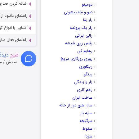
اضافه کردن صدای 
دومینو
دیو و ماه پیشونی
راهنمای دانلود ا
راز بقا
راز یک پرونده
آشنایی با انواع ک
رالی ایرانی
راهنمای فعال سازی کیفیت R
رقص روی شیشه
رهایم کن
هیچ
دیدگا
روزی روزگاری مریخ
نمایش / م
ریکاوری
رینگو
زار و زندگی
زخم کاری
ساخت ایران
سال های دور از خانه
سایه باز
سرگیجه
سقوط
سودا