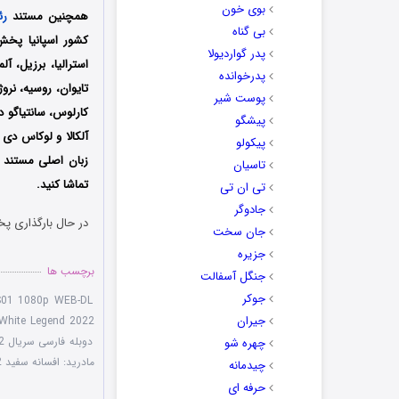
بوی خون
همچنین مستند
رئ
بی گناه
پدر گواردیولا
استرالیا، برزیل، آ
پدرخوانده
تایوان، روسیه، نرو
پوست شیر
کارلوس، سانتیاگو د
پیشگو
آلکالا و لوکاس دی
پیکولو
زبان اصلی مستند ر
تاسیان
تماشا کنید.
تی ان تی
جادوگر
در حال بارگذاری پخ
جان سخت
جزیره
برچسب ها
جنگل آسفالت
جوکر
 S01 1080p WEB-DL
جیران
White Legend 2022
دوبله فارسی سریال Real Madrid The White Legend 2022
چهره شو
مادرید: افسانه سفید 2022
چیدمانه
حرفه ای