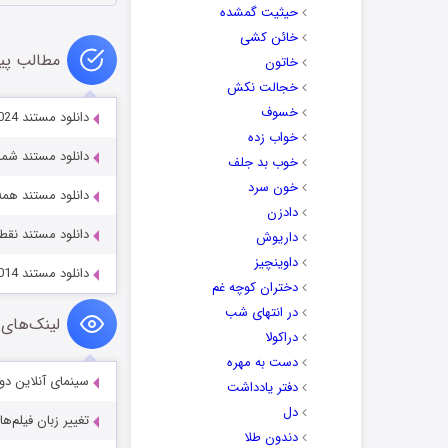
حیثیت گمشده
خائن کشی
مطالب پی
خاتون
خجالت نکش
خسوف
دانلود مستند Alexander: The Making of a God 2024
خواب زده
دانلود مستند شمال بزرگ rth 2001
خوب بد جلف
خون سرد
دانلود مستند همه آن صداها 2023
دادزن
دانلود مستند نقطه سفید 020
داریوش
داوینچیز
دانلود مستند Honey Badgers: Masters of Mayhem 2014
دختران کوچه غم
در انتهای شب
لینک‌های 
دراکولا
دست به مهره
سینمای آنلاین دو
دفتر یادداشت
دل
تغییر زبان فیلم‌ها
دندون طلا