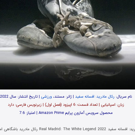
نام سریال:
رئال مادرید: افسانه سفید
| ژانر: مستند،
ورزشی
| تاریخ انتشار: سال 2022
زبان: اسپانیایی | تعداد قسمت‌‌‌‌: 6 اپیزود (فصل اول) | زیرنویس فارسی: دارد
محصول سرویس آمازون پرایم Amazon Prime | امتیاز: 7.6
در مستند رئال مادرید: افسانه سفید id: The White Legend 2022