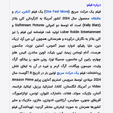
درباره فیلم:
فیلم یک حرکت سریع (
One Fast Move
) یک فیلم
اکشن
،
درام
و
عاشقانه
محصول سال 2024 کشور آمریکا به کارگردانی کلی بلاتز
(Kelly Blatz) است که توسط دو کمپانی‌ Gulfstream Pictures و
Luber Roklin Entertainment تولید شد؛ فیلمنامه این فیلم را نیز
کلی بلاتز به نگارش درآورده و هنرمندانی همچون کی جی آپا، اریک
دین، مایا رفیکو، ادوارد جیمز آلموس، آستین نورث، جکسون
هرست، آدام توماس زیمبا، لیبی بلیک، کوین ساندرز، الیس هابز
چهارم، رابین کی جانسون، جسیکا لوزا، رونی متیو، رز بیانکو، گرگ
وایت، جیسون ویگانت، گرگ کرمر و غیره در آن به ایفای نقش
پرداخته‌اند؛ فیلم
یک حرکت سریع
اولین بار در تاریخ 8 آگوست سال
2024 میلادی توسط سرویس استریم آمازون پرایم Amazon Prime
Video در آمریکا، انگلستان، کانادا، استرالیا، برزیل، ایتالیا، فرانسه،
آلمان، بلژیک، سوئد، فنلاند، دانمارک، تایوان، تونس، لوکزامبورگ،
آفریقای جنوبی، سوئیس، آرژانتین، اندونزی، مالزی، مکزیک و سایر
کشورها همزمان به صورت اینترنتی منتشر گردید؛ تهیه‌کنندگی فیلم