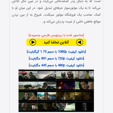
است که به دنبال پدر گمشده‌اش می‌گردد و در عین حال تلاش
می‌کند تا به یک موتورسوار حرفه‌ای تبدیل شود. در این میان او با
کمک صاحب یک فروشگاه موتور سیکلت، شروع به از بین بردن
موانع عاطفی ناشی از غیبت پدرش می‌کند و…
(سانسور شده با زیرنویس فارسی چسبیده)
[
دانلود کیفیت 1080p با حجم 1.75 گیگابایت
]
[
دانلود کیفیت 720p با حجم 891 مگابایت
]
[
دانلود کیفیت 480p با حجم 445 مگابایت
]