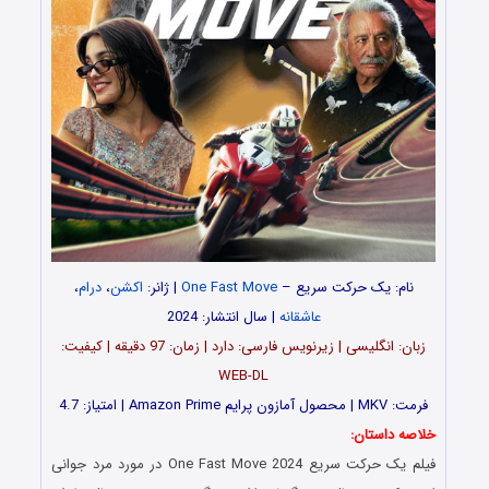
نام: یک حرکت سریع –
One Fast Move
| ژانر:
اکشن
،
درام
،
عاشقانه
| سال انتشار: 2024
زبان: انگلیسی | زیرنویس فارسی: دارد | زمان: 97 دقیقه | کیفیت:
WEB-DL
فرمت: MKV | محصول آمازون پرایم Amazon Prime | امتیاز: 4.7
خلاصه داستان:
فیلم یک حرکت سریع One Fast Move 2024 در مورد مرد جوانی