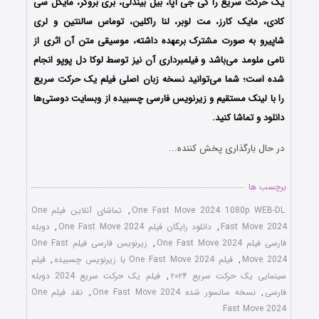
یک حرکت سریع را کی جی آپا، بیل بیندلی، بری بروکر، مایکل سی
کادی، مایک کارز، مت لوبر، لنا راکلین، توماس سالنتین و لری
شاپیرو به صورت مشترک برعهده داشته، موسیقی متن آن اثری از
نامی ملومد می‌باشد و فیلمبرداری آن نیز توسط لوکا دل پوپو انجام
شده است؛ شما می‌توانید نسخه زبان اصلی فیلم یک حرکت سریع
را با ‌لینک مستقیم و زیرنویس فارسی چسبیده از وبسایت دوستی‌ها
دانلود و تماشا کنید.
در حال بارگذاری پخش کننده...
برچسب ها
One Fast Move 2024 1080p WEB-DL
,
تماشای آنلاین فیلم One
Fast Move 2024
,
دانلود رایگان فیلم One Fast Move 2024
,
دوبله
فارسی فیلم One Fast Move 2024
,
زیرنویس فارسی فیلم One Fast
Move 2024
,
فیلم One Fast Move 2024 با زیرنویس چسبیده
,
فیلم
سینمایی یک حرکت سریع ۲۰۲۴
,
فیلم یک حرکت سریع 2024 دوبله
فارسی
,
نسخه سانسور شده One Fast Move 2024
,
نقد فیلم One
Fast Move 2024