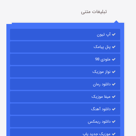
تبلیغات متنی
باب اسفنجی فصل ۱۷
آپ تیون
6 (زیرنویس)
قسمت
منتشر شد
پنل پیامک
ملودی 98
نواز موزیک
دانلود رمان
میفا موزیک
رویایی برای تو
دانلود آهنگ
15 (دوبله)
قسمت
منتشر شد
دانلود ریمکس
موزیک جدید پاپ