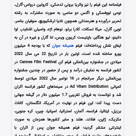
فیلمنامه این فیلم را نیز والریا برونی تدسکی، کارولین درواس-گارل،
نومی لووفسکی و اگنس دو ساسی به صورت مشترک، به رشته
تحریر درآورده و هنرمندانی همچون نادیا ترشکیویچ، سوفیان بناسر،
لویی گارل، میکا لسکات، کلارا برتو، نوهام اژه، واسیلی اشنایدر، اوا
دانینو، لیو هنگایر، باپتیست کریون ویس، لنا گارل و غیره در آن به
ایفای نقش پرداخته‌اند؛ فیلم
همیشه جوان
که با بودجه 4 میلیون
یورو ساخته شده است، اولین بار در تاریخ 22 می سال 2022
میلادی در جشنواره بین‌المللی فیلم کن Cannes Film Festival در
کشور فرانسه به نمایش درآمد و پس از حضور در چندین جشنواره
بین‌المللی دیگر سرانجام در 16 نوامبر سال 2022 میلادی توسط
کمپانی Ad Vitam Distribution در سینماهای کشور فرانسه اکران
شد و توانست به فروش تقریبی 1.7 میلیون دلار در گیشه جهانی
دست پیدا کند؛ این فیلم در نهایت در آمریکا، انگلستان، کانادا،
برزیل، ایتالیا، فرانسه، آلمان، استرالیا، اسپانیا، چین، کره جنوبی،
مکزیک، ژاپن، فنلاند، هلند و سایر کشورها همزمان به صورت
اینترنتی منتشر گردید؛ فیلم همیشه جوان پس از اکران با
بازخوردهای مثبت فراوان از سوی منتقدان و استقبال گسترده از