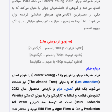
فیلم همیشه جوان Forever Young 2022 در دهه 1980 میلادی
اتفاق می‌افتد و گروهی از دانشجویان جوان را دنبال می‌کند که به
یکی از معتبرترین آکادمی‌های هنرهای نمایشی فرانسه وارد
می‌شوند. اما آن‌ها به زودی با فراز و نشیب‌های فراوانی در زندگی
روبرو شده و…
(به زودی از دوستی ها…)
[
دانلود کیفیت 1080p با حجم … گیگابایت
]
[
دانلود کیفیت 720p با حجم … گیگابایت
]
[
دانلود کیفیت 480p با حجم … مگابایت
]
درباره فیلم:
فیلم همیشه جوان یا فوراور یانگ (Forever Young) با عنوان اصلی
(
Les Amandiers
) که با عنوان (The Almond Tree) نیز شناخته
می‌شود، یک فیلم
کمدی
،
درام
و تاریخی محصول سال 2022
کشورهای فرانسه و ایتالیا به کارگردانی والریا برونی تدسکی (Valeria
Bruni Tedeschi) است که توسط سه کمپانی‌ Ad Vitam
Production و Agat Films & Cie و BiBi Film تولید و منتشر شد؛