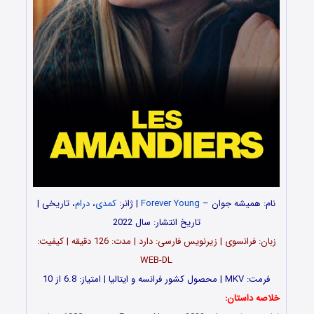
نام: همیشه جوان –
Forever Young
| ژانر:
کمدی
،
درام
، تاریخی |
تاریخ انتشار: سال 2022
زبان: فرانسوی | زیرنویس فارسی: دارد | مدت: 126 دقیقه | کیفیت:
WEB-DL
فرمت: MKV | محصول کشور فرانسه و ایتالیا | امتیاز: 6.8 از 10
خلاصه داستان: