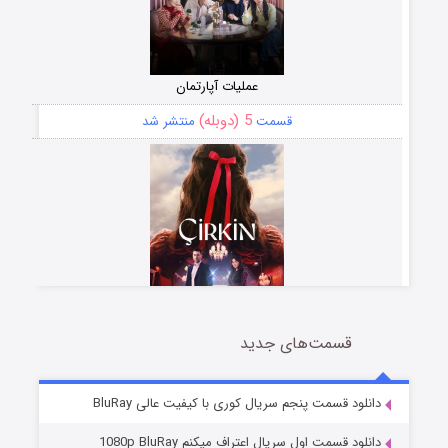
عملیات آپارتمان
5 (دوبله)
قسمت
منتشر شد
قسمت‌های جدید
سریال زشت
2 (زیرنویس)
قسمت
منتشر شد
دانلود قسمت پنجم سریال کوری با کیفیت عالی BluRay
دانلود قسمت اول سریال اعتراف میکنم 1080p BluRay