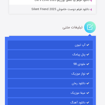
دانلود فیلم بیا عشق بورزیم Let’s Love 2026
دانلود فیلم دوست خاموش Silent Friend 2025
تبلیغات متنی
رویایی برای تو
آپ تیون
۱۵ (دوبله)
قسمت
منتشر شد
پنل پیامک
ملودی 98
نواز موزیک
دانلود رمان
میفا موزیک
زیرزمین
دانلود آهنگ