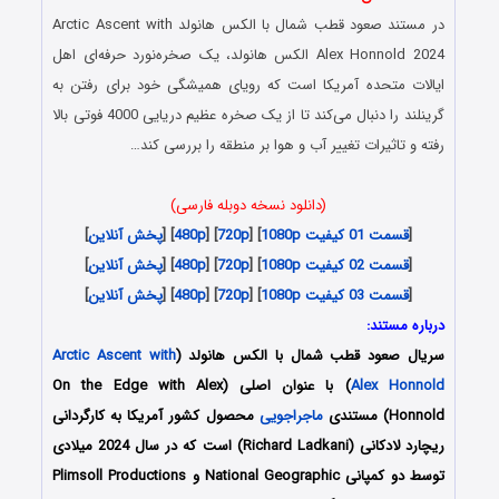
در مستند صعود قطب شمال با الکس هانولد Arctic Ascent with
Alex Honnold 2024 الکس هانولد، یک صخره‌نورد حرفه‌ای اهل
ایالات متحده آمریکا است که رویای همیشگی خود برای رفتن به
گرینلند را دنبال می‌کند تا از یک صخره عظیم دریایی 4000 فوتی بالا
رفته و تاثیرات تغییر آب و هوا بر منطقه را بررسی کند…
(دانلود نسخه دوبله فارسی)
[
قسمت 01 کیفیت 1080p
] [
720p
] [
480p
] [
پخش آنلاین
]
[
قسمت 02 کیفیت 1080p
] [
720p
] [
480p
] [
پخش آنلاین
]
[
قسمت 03 کیفیت 1080p
] [
720p
] [
480p
] [
پخش آنلاین
]
درباره مستند:
سریال صعود قطب شمال با الکس هانولد (
Arctic Ascent with
Alex Honnold
) با عنوان اصلی (On the Edge with Alex
Honnold) مستندی
ماجراجویی
محصول کشور آمریکا به کارگردانی
ریچارد لادکانی (Richard Ladkani) است که در سال 2024 میلادی
توسط دو کمپانی National Geographic و Plimsoll Productions