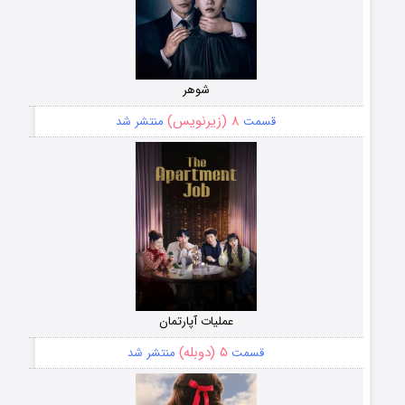
شوهر
۸ (زیرنویس)
قسمت
منتشر شد
عملیات آپارتمان
۵ (دوبله)
قسمت
منتشر شد