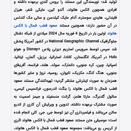
تولید شد؛ نویسندگی این مستند را بروس کندی برعهده داشته و
افرادی همچون الکس هانولد، آلدو کین، مایکی شفر، هیزل
فایندلی، هایدی سوستره، آدام مایک کیلدسن و سانی مک کندلس
در آن حضور دارند؛ همچنین مستند
صعود قطب شمال با الکس
هانولد
اولین بار در تاریخ 4 فوریه سال 2024 میلادی از شبکه نشنال
جئوگرافیک National Geographic Channel در کشور آمریکا پخش
شد سپس توسط سرویس استریم دیزنی پلاس +Disney و هولو
Hulu در آمریکا، انگلستان، کانادا، استرالیا، برزیل، آلمان، ایتالیا،
اسپانیا، چین، کره جنوبی، دانمارک، سوئد، هلند، فرانسه، آفریقای
جنوبی، هنگ کنگ، مکزیک، تایوان، روسیه، نروژ و سایر کشورها
همزمان به صورت اینترنتی منتشر گردید؛ تهیه‌کنندگی مستند صعود
قطب شمال با الکس هانولد را بنگت اندرسون، فرانسیس کیسی،
سائول گلدبرگ، مارتا هلمز، گرانت منسفیلد و جیمز اسمیت به
صورت مشترک برعهده داشته، تدوین و ویرایش آن کاری از اندرو
ساتن می‌باشد و فیلمبرداری آن نیز توسط جی. جی. کلی انجام شده
است؛ موسیقی متن مستند صعود قطب شمال با الکس هانولد اثری
از کریس رو می‌باشد؛ مجموعه صعود قطب شمال با الکس هانولد،