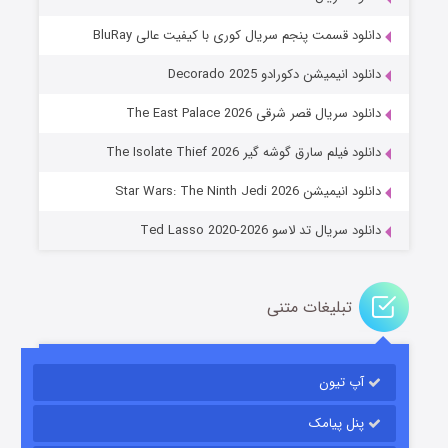
دانلود قسمت پنجم سریال کوری با کیفیت عالی BluRay
دانلود انیمیشن دکورادو Decorado 2025
دانلود سریال قصر شرقی The East Palace 2026
خاندان اژدها فصل ۳
دانلود فیلم سارق گوشه گیر The Isolate Thief 2026
۶ (زیرنویس)
قسمت
منتشر شد
دانلود انیمیشن Star Wars: The Ninth Jedi 2026
دانلود سریال تد لاسو Ted Lasso 2020-2026
تبلیغات متنی
آپ تیون
جادوگری در مغولستان
۱۴ (زیرنویس)
قسمت
منتشر شد
پنل پیامک