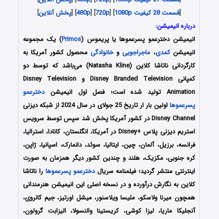
[
قسمت 28 کیفیت 1080p
] [
720p
] [
480p
] [
پخش آنلاین
]
درباره انیمیشن:
انیمیشن
دخترعمو پسرعموها یا پریموس
(
Primos
) یک مجموعه
انیمیشن
کمدی
،
ماجراجویی
و
خانوادگی
محصول کشور آمریکا به
کارگردانی ناتاشا کلاین (Natasha Kline) می‌باشد که توسط دو
کمپانی‌ Disney Branded Television و Disney Television
Animation تولید شده است؛ فصل اول انیمیشن
دخترعمو
پسرعموها
اولین بار ار تاریخ 25 جولای در سال 2024 از شبکه دیزنی
Disney Channel در کشور آمریکا پخش شد سپس توسط سرویس
استریم دیزنی پلاس +Disney در آمریکا، انگلستان، کانادا، استرالیا،
فرانسه، برزیل، آلمان، چین، ایتالیا، سوئد، دانمارک، اسپانیا، ژاپن،
کره جنوبی، مکزیک، هلند و چندین کشور دیگر همزمان به صورت
اینترنتی منتشر گردید؛ فیلمنامه سریال
دخترعمو پسرعموها
را ناتاشا
کلاین به نگارش درآورده و در نسخه اصلی این انیمیشن هنرمندانی
همچون میرنا ولاسکو، ملیسا ویلاسنور، میشل اورتیز، جیم کانروی،
آنجلیکا ماریا، لیزا کوشی، کریستینا والنسولا، الیزابت گرولون،