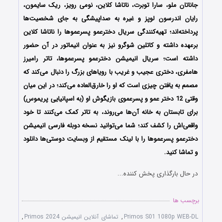
جاناتان ملو، سارا توبرت، ناتاشا کلاین، نومی رویز، ریک سایمون،
رایان اندرسون لوپز و غیره به صداپیشگی به جای شخصیت‌ها
پرداخته‌‌اند؛ تهیه‌کنندگی سریال دخترعمو پسرعموها را ناتاشا کلاین
برعهده داشته‌ و کاتلین شوگرو نیز به عنوان انیماتور در آن حضور
داشته است؛ سریال انیمیشن
دخترعمو پسرعموها
، تاتر رامیرز
هامفری، دختری عجیب و غریب با رویاهای بزرگ را دنبال می‌کند که
مصمم به یافتن چیزی است که او را خارق‌العاده می‌کند؛ در این میان
وقتی 12 دختر عمو و پسرعموی بازیگوش او (به اسپانیایی پریموس)
برای تابستان به خانه آن‌ها می‌روند، به تاتر کمک می‌کنند تا خود
واقعی‌اش را کشف کند؛ شما می‌توانید نسخه دوبله فارسی انیمیشن
دخترعمو پسرعموها را با لینک مستقیم از وبسایت دوستی‌ها دانلود
و تماشا کنید.
در حال بارگذاری پخش کننده...
برچسب ها
Primos S01 1080p WEB-DL
,
تماشای آنلاین انیمیشن Primos 2024
,