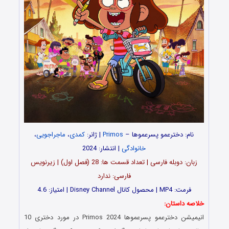
نام: دخترعمو پسرعموها –
Primos
| ژانر:
کمدی
،
ماجراجویی
،
خانوادگی
| انتشار: 2024
زبان: دوبله فارسی | تعداد قسمت‌‌ ها: 28 (فصل اول) | زیرنویس
فارسی: ندارد
فرمت: MP4 | محصول کانال Disney Channel | امتیاز: 4.6
خلاصه داستان:
انیمیشن
دخترعمو پسرعموها
Primos 2024 در مورد دختری 10