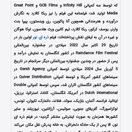
که توسط سه کمپانی‌ Infinity Hill و GCB Films و Great Point
Media تولید شد؛ فیلمنامه این فیلم را نیز ربکا کالارد به نگارش
درآورده و هنرمندانی همچون آنا پاکوین، ری وینستون، پیپا بنت
وارنر، یوسف کرکور، ربکا کالارد، تیم کالین ورث هادسون، لوکا هوگان
و غیره در آن به ایفای نقش پرداخته‌اند؛ فیلم
ذره ای نور
اولین بار در
تاریخ 29 اکتبر سال 2022 میلادی در جشنواره بین‌المللی
Raindance Film Festival در کشور انگلستان به نمایش درآمد و
پس از حضور در چندین جشنواره بین‌المللی دیگر سرانجام در تاریخ
5 آوریل سال 2024 میلادی توسط کمپانی‌‌ Gersh Agency در
سینماهای کشور آمریکا و توسط کمپانی Quiver Distribution در
سینماهای کشور انگلستان اکران شد، سپس توسط کمپانی Double
Dutch International در آمریکا، انگلستان، کانادا، استرالیا، برزیل،
ایتالیا، فرانسه، آلمان، بلژیک، سوئد، فنلاند، دانمارک، تایوان، تونس،
لوکزامبورگ، آفریقای جنوبی، سوئیس، آرژانتین، نیوزیلند و سایر
کشورها همزمان به صورت اینترنتی منتشر گردید؛ در فیلم ذره ای
نور، الا پس از یک حادثه دلخراش، به خانه پدرش نقل مکان می‌کند