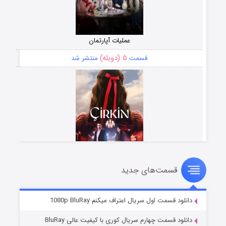
عملیات آپارتمان
۵ (دوبله)
قسمت
منتشر شد
قسمت‌های جدید
سریال زشت
۲ (زیرنویس)
قسمت
منتشر شد
دانلود قسمت اول سریال اعتراف میکنم 1080p BluRay
دانلود قسمت چهارم سریال کوری با کیفیت عالی BluRay