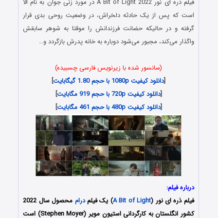
فیلم ذره ای نور A Bit of Light 2022 در مورد زنی جوان به نام الا
است که پس از یک حادثه دلخراش، در وضعیت روحی بدی قرار
گرفته و در حالیکه حضانت فرزندانش را موقتا به شوهر سابقش
واگذار می‌کند، مجبور می‌شود دوباره به خانه پدرش بازگردد و…
(سانسور شده با زیرنویس فارسی چسبیده)
[
دانلود کیفیت 1080p با حجم 1.80 گیگابایت
]
[
دانلود کیفیت 720p با حجم 919 مگابایت
]
[
دانلود کیفیت 480p با حجم 461 مگابایت
]
درباره فیلم:
فیلم ذره ای نور (
A Bit of Light
) یک فیلم
درام
محصول سال 2022
کشور انگلستان به کارگردانی استیون مویر (Stephen Moyer) است