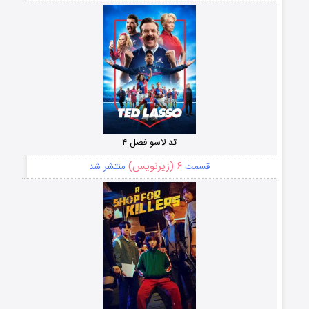
تد لاسو فصل ۴
۶ (زیرنویس)
قسمت
منتشر شد