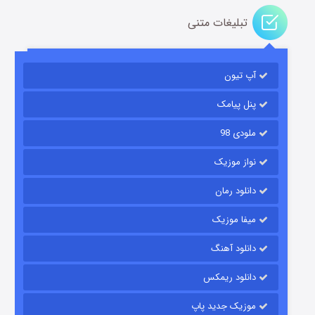
تبلیغات متنی
باب اسفنجی فصل ۱۷
آپ تیون
۶ (زیرنویس)
قسمت
منتشر شد
پنل پیامک
ملودی 98
نواز موزیک
دانلود رمان
میفا موزیک
رویایی برای تو
دانلود آهنگ
۱۵ (دوبله)
قسمت
منتشر شد
دانلود ریمکس
موزیک جدید پاپ