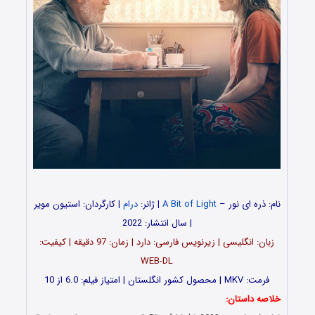
نام: ذره ای نور –
A Bit of Light
| ژانر:
درام
| کارگردان: استیون مویر
| سال انتشار: 2022
زبان: انگلیسی | زیرنویس فارسی: دارد | زمان: 97 دقیقه | کیفیت:
WEB-DL
فرمت: MKV | محصول کشور انگلستان | امتیاز فیلم: 6.0 از 10
خلاصه داستان: