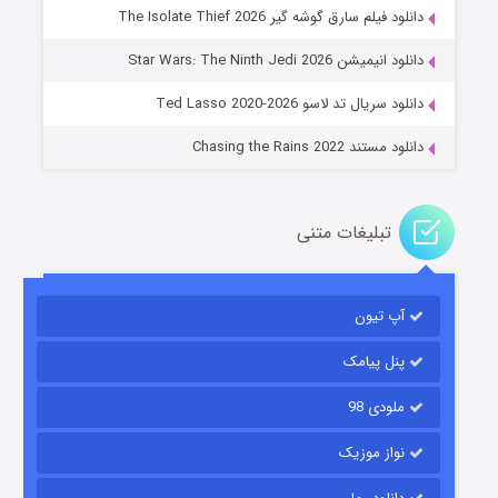
دانلود فیلم سارق گوشه گیر The Isolate Thief 2026
جادوگری در مغولستان
دانلود انیمیشن Star Wars: The Ninth Jedi 2026
۱۴ (زیرنویس)
قسمت
منتشر شد
دانلود سریال تد لاسو Ted Lasso 2020-2026
دانلود مستند Chasing the Rains 2022
تبلیغات متنی
آپ تیون
باب اسفنجی فصل ۱۷
۶ (زیرنویس)
قسمت
منتشر شد
پنل پیامک
ملودی 98
نواز موزیک