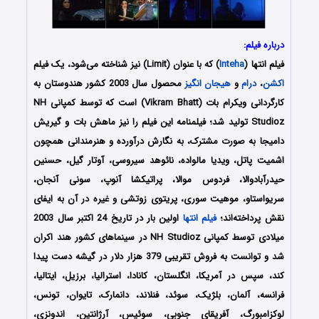
درباره فیلم:
فیلم انتها (
Inteha
) که با عنوان (Limit) نیز شناخته می‌شود، یک فیلم
اکشن
،
درام
و
هیجان انگیز
محصول سال 2003 کشور هندوستان به
کارگردانی ویکرام بات (Vikram Bhatt) است که توسط کمپانی‌ NH
Studioz تولید شد؛ فیلمنامه این فیلم را نیز ماهش بات و گیریش
دامیجا به صورت مشترک، به نگارش درآورده و هنرمندانی همچون
اشمیت پاتل، ویدیا مالواده، نائوهد سیروسی، آوتار گیل، حسنین
حیدرآبادوالا، فردوس موالا، پراتیکشا آنوپ، سونی آنجان،
سریواستاو، موهیت سوری، پریتوی زوتشی و غیره در آن به ایفای
نقش پرداخته‌اند؛
فیلم انتها
اولین بار در تاریخ 24 اکتبر سال 2003
میلادی توسط کمپانی‌ NH Studioz در سینماهای کشور هند اکران
شد و توانست به فروش تقریبی 379 هزار دلار در گیشه دست پیدا
کند، سپس در آمریکا، انگلستان، کانادا، استرالیا، برزیل، ایتالیا،
فرانسه، آلمان، بلژیک، سوئد، فنلاند، دانمارک، تایوان، تونس،
لوکزامبورگ، آفریقای جنوبی، سوئیس، آرژانتین، اندونزی،