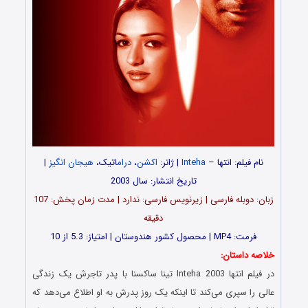
نام فیلم: انتها –
Inteha
| ژانر:
اکشن
،
درام
اتیک،
هیجان انگیز
|
تاریخ انتشار: سال 2003
زبان: دوبله فارسی | زیرنویس فارسی: ندارد | مدت زمان پخش: 107
دقیقه
فرمت: MP4 | محصول کشور هندوستان | امتیاز: 5.3 از 10
خلاصه داستان:
در فیلم انتها Inteha 2003 تینا ساکسنا با پدر تاجرش یک زندگی
عالی را سپری می‌کند تا اینکه یک روز پدرش به او اطلاع می‌دهد که