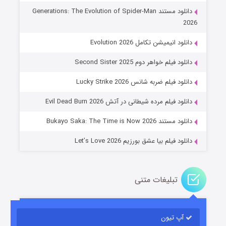
دانلود مستند Generations: The Evolution of Spider-Man
2026
دانلود انیمیشن تکامل Evolution 2026
دانلود فیلم خواهر دوم Second Sister 2025
جادوگری در مغولستان
دانلود فیلم ضربه شانس Lucky Strike 2026
۱۴ (زیرنویس)
قسمت
منتشر شد
دانلود فیلم مرده شیطانی در آتش Evil Dead Burn 2026
دانلود مستند Bukayo Saka: The Time is Now 2026
دانلود فیلم بیا عشق بورزیم Let’s Love 2026
تبلیغات متنی
باب اسفنجی فصل ۱۷
آپ تیون
۶ (زیرنویس)
قسمت
منتشر شد