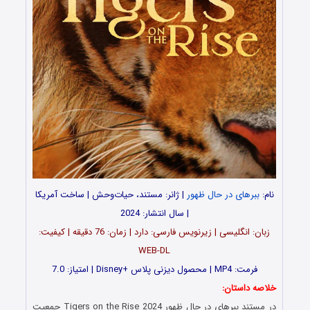
نام:
ببرهای در حال ظهور
| ژانر: مستند، حیات‌وحش | ساخت آمریکا
| سال انتشار: 2024
زبان: انگلیسی | زیرنویس فارسی: دارد | زمان: 76 دقیقه | کیفیت:
WEB-DL
فرمت: MP4 | محصول دیزنی پلاس +Disney | امتیاز: 7.0
خلاصه داستان:
در مستند ببرهای در حال ظهور Tigers on the Rise 2024 جمعیت