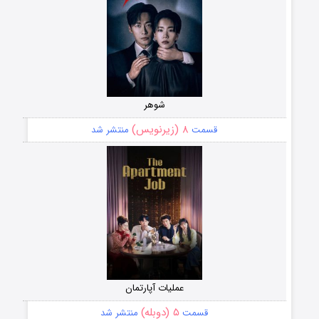
شوهر
۸ (زیرنویس)
قسمت
منتشر شد
عملیات آپارتمان
۵ (دوبله)
قسمت
منتشر شد