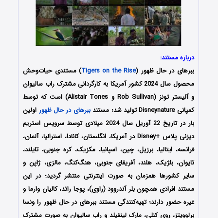
درباره مستند:
ببرهای در حال ظهور (
Tigers on the Rise
) مستندی حیات‌وحش
محصول سال 2024 کشور آمریکا به کارگردانی مشترک راب سالیوان
و آلیستر تونز (Rob Sullivan و Alistair Tones) است که توسط
کمپانی Disneynature تولید شد؛ مستند
ببرهای در حال ظهور
اولین
بار در تاریخ 22 آوریل سال 2024 میلادی توسط سرویس استریم
دیزنی پلاس +Disney در آمریکا، انگلستان، کانادا، استرالیا، آلمان،
فرانسه، ایتالیا، برزیل، چین، اسپانیا، مکزیک، کره جنوبی، تایلند،
تایوان، بلژیک، هلند، آفریقای جنوبی، هنگ‌کنگ، مالزی، ژاپن و
سایر کشورها همزمان به صورت اینترنتی منتشر گردید؛ در این
مستند افرادی همچون بلر آندروود (راوی)، پوجا راتد، کالیان وارما و
غیره حضور دارند؛ تهیه‌کنندگی مستند ببرهای در حال ظهور را ونسا
برلوویتز، روی کنلی، مارک لینفیلد و راب سالیوان به صورت مشترک