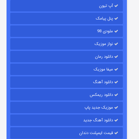
آپ تیون
۶ (زیرنویس)
قسمت
منتشر شد
پنل پیامک
ملودی 98
نواز موزیک
دانلود رمان
میفا موزیک
رویایی برای تو
دانلود آهنگ
۱۵ (دوبله)
قسمت
منتشر شد
دانلود ریمکس
موزیک جدید پاپ
دانلود آهنگ جدید
قیمت ایمپلنت دندان