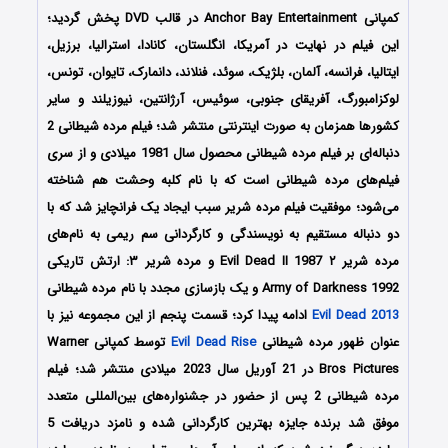
کمپانی Anchor Bay Entertainment در قالب DVD پخش گردید؛
این فیلم در نهایت در آمریکا، انگلستان، کانادا، استرالیا، برزیل،
ایتالیا، فرانسه، آلمان، بلژیک، سوئد، فنلاند، دانمارک، تایوان، تونس،
لوکزامبورگ، آفریقای جنوبی، سوئیس، آرژانتین، نیوزیلند و سایر
کشورها همزمان به صورت اینترنتی منتشر شد؛ فیلم مرده شیطانی 2
دنباله‌ای بر فیلم مرده شیطانی محصول سال 1981 میلادی و از سری
فیلم‌های مرده شیطانی است که با نام کلبه وحشت هم شناخته
می‌شود؛ موفقیت فیلم مرده شریر سبب ایجاد یک فرانچایز شد که با
دو دنباله مستقیم به نویسندگی و کارگردانی سم ریمی به نام‌های
مرده شریر ۲ Evil Dead II 1987 و مرده شریر ۳: ارتش تاریکی
Army of Darkness 1992 و یک بازسازی مجدد با نام مرده شیطانی
Evil Dead 2013
ادامه پیدا کرد؛ قسمت پنجم از این مجموعه نیز با
عنوان ظهور مرده شیطانی
Evil Dead Rise
توسط کمپانی Warner
Bros Pictures در 21 آوریل سال 2023 میلادی منتشر شد؛ فیلم
مرده شیطانی 2 پس از حضور در جشنواره‌‌‌های بین‌المللی متعدد
موفق شد برنده جایزه بهترین کارگردانی شده و نامزد دریافت 5