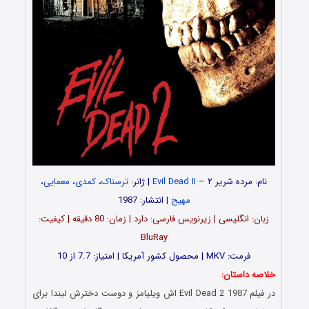
نام: مرده شریر ۲ –
Evil Dead II
| ژانر:
ترسناک
،
کمدی
،
معمایی
،
مهیج
| انتشار: 1987
زبان: انگلیسی | زیرنویس فارسی: دارد | زمان: 80 دقیقه | کیفیت:
BluRay
فرمت: MKV | محصول کشور آمریکا | امتیاز: 7.7 از 10
خلاصه داستان:
در فیلم Evil Dead 2 1987 اش ویلیامز و دوست دخترش لیندا برای