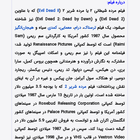
درباره فیلم:
فیلم مرده شیطانی ۲ یا مرده شریر ۲ (
Evil Dead II
) که با عناوین
(Evil Dead 2) و (Evil Dead 2: Dead by Dawn) نیز شناخته
می‎شود، یک فیلم
ترسناک
،
درام
،
معمایی
،
کمدی
سیاه و
هیجان‌انگیز
محصول سال 1987 کشور آمریکا به کارگردانی سم ریمی (Sam
Raimi) است که توسط کمپانی‌ Renaissance Pictures تولید شد؛
فیلمنامه این فیلم را نیز سم ریمی و اسکات اسپیگل به صورت
مشترک، به نگارش درآورده و هنرمندانی همچون بروس کمبل، سارا
بری، دن هیکس، کیسی دپایوا، تد ریمی، دنیس بیکسلر، ریجارد
دومیر، لو هنکاک، سول آبرامز، جان پیکس و غیره در آن به ایفای
نقش پرداخته‌اند؛ فیلم
مرده شریر 2
که با بودجه 3.5 میلیون دلار
ساخته شده است، اولین بار در تاریخ 13 مارس سال 1987 میلادی
توسط کمپانی‌‌‌ Rosebud Releasing Corporation در سینماهای
کشور آمریکا و توسط کمپانی Palace Pictures در سینماهای کشور
انگلستان اکران شد و توانست به فروش تقریبی 5.9 ملیون دلار در
گیشه دست پیدا کند، سپس در سال 1987 میلادی توسط کمپانی
Vestron Video در قالب VHS و در سال 1998 میلادی نیز توسط