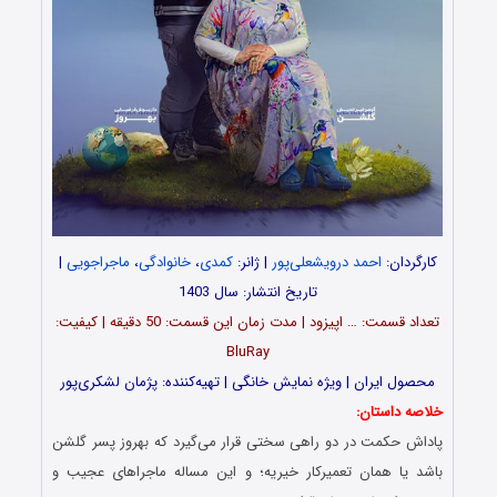
کارگردان:
احمد درویشعلی‌پور
| ژانر:
کمدی
،
خانوادگی
،
ماجراجویی
|
تاریخ انتشار: سال 1403
تعداد قسمت‌: … اپیزود | مدت زمان این قسمت: 50 دقیقه | کیفیت:
BluRay
محصول ایران | ویژه نمایش خانگی | تهیه‌کننده: پژمان لشکری‌پور
خلاصه داستان:
پاداش حکمت در دو راهی سختی قرار می‌گیرد که بهروز پسر گلشن
باشد یا همان تعمیرکار خیریه؛ و این مساله ماجراهای عجیب و