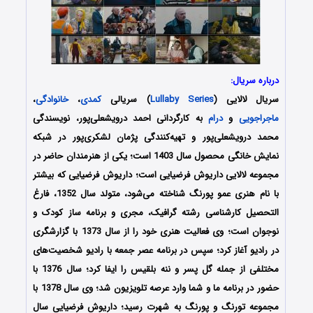
درباره سریال:
سریال لالایی (
Lullaby Series
) سریالی
کمدی
،
خانوادگی
،
ماجراجویی
و
درام
به کارگردانی احمد درویشعلی‌پور، نویسندگی
محمد درویشعلی‌پور و تهیه‌کنندگی پژمان لشکری‌پور در شبکه
نمایش خانگی محصول سال 1403 است؛ یکی از هنرمندان حاضر در
مجموعه لالایی داریوش فرضیایی است؛ داریوش فرضیایی که بیشتر
با نام هنری عمو پورنگ شناخته می‌شود، متولد سال 1352، فارغ
التحصیل کارشناسی رشته گرافیک، مجری و برنامه ساز کودک و
نوجوان است؛ وی فعالیت هنری خود را از سال 1373 با گزارشگری
در رادیو آغاز کرد؛ سپس در برنامه عصر جمعه با رادیو شخصیت‌های
مختلفی از جمله گل پسر و ننه بلقیس را ایفا کرد؛ سال 1376 با
حضور در برنامه ما و شما وارد عرصه تلویزیون شد؛ وی سال 1378 با
مجموعه تورنگ و پورنگ به شهرت رسید؛ داریوش فرضیایی سال