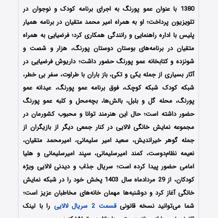
1380 با عنوان عمو پورنگ به اجرای برنامه کودک و نوجوان در
تلویزیون پرداخت؛ او به همراه امیر محمد متقیان در برنامه همیار
پلیس با اداره راهنمایی و رانندگی همکاری کرد؛ فرضیایی به همراه
متقیان در برنامه‌های بوستان دوستان پورنگ، هزار و شصت و
شونزده و کتابخانه عمو پورنگ حضور داشت؛ داریوش فرضیایی در
آثار بسیاری از جمله یکی و تکی، باز باران با طراوت، سفر بی خطر،
شبکه کودک شبکه کوچک، فوق برنامه عمو پورنگ، عیدانه عمو
پورنگ، محله گل و بلبل، بالش‌ها، بچه‌محل و کلبه عمو پورنگ
حضور داشته است؛ حال این هنرمند توانا و محبوب کشورمان در
مجموعه نمایش خانگی لالایی در کنار جمعی دیگر از بازیگران از
جمله گوهر خیراندیش، سعید امیر سلیمانی، امیرمحمد متقیان،
نعیمه نظام‌دوست، کمند امیرسلیمانی، سپند امیرسلیمانی و هلیا
امامی حضور پیدا کرده است؛ سریال جذاب و دیدنی لالایی ویژه
کودکان، از 29 مردادماه سال 1403 پخش خود را در شبکه نمایش
خانگی آغاز کرد و دوشنبه‌ها مهمان خانه‌های مخاطبان عزیز است؛
شما می‌توانید نسخه قانونی
قسمت 2 سریال لالایی
را با لینک