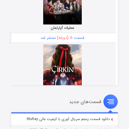
عملیات آپارتمان
۵ (دوبله)
قسمت
منتشر شد
قسمت‌های جدید
سریال زشت
۲ (زیرنویس)
قسمت
منتشر شد
دانلود قسمت پنجم سریال کوری با کیفیت عالی BluRay