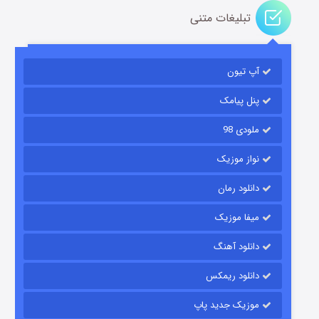
تبلیغات متنی
آپ تیون
باب اسفنجی فصل ۱۷
۶ (زیرنویس)
قسمت
منتشر شد
پنل پیامک
ملودی 98
نواز موزیک
دانلود رمان
میفا موزیک
دانلود آهنگ
رویایی برای تو
دانلود ریمکس
۱۵ (دوبله)
قسمت
منتشر شد
موزیک جدید پاپ