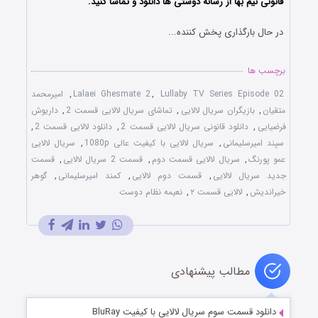
قانونی نیم بها از رسانه دوستی ها دانلود و تماشا کنید.
در حال بارگذاری پخش کننده...
برچسب ها
Lullaby TV Series Episode 02
,
Lalaei Ghesmate 2
,
امیرمحمد
متقیان
,
بازیگران سریال لالایی
,
تماشای سریال لالایی قسمت 2
,
داریوش
فرضیایی
,
دانلود قانونی سریال لالایی قسمت 2
,
دانلود لالایی قسمت 2
,
سپند امیرسلیمانی
,
سریال لالایی با کیفیت عالی 1080p
,
سریال لالایی
عمو پورنگ
,
سریال لالایی قسمت دوم
,
قسمت 2 سریال لالایی
,
قسمت
جدید سریال لالایی
,
قسمت دوم لالایی
,
کمند امیرسلیمانی
,
گوهر
خیراندیش
,
لالایی قسمت ۲
,
نعیمه نظام دوست
مطالب پیشنهادی
دانلود قسمت سوم سریال لالایی با کیفیت BluRay