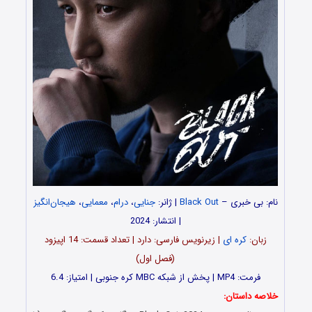
نام: بی خبری –
Black Out
| ژانر:
جنایی
،
درام
،
معمایی
،
هیجان‌انگیز
| انتشار: 2024
زبان:
کره ای
| زیرنویس فارسی: دارد | تعداد قسمت‌‌‌: 14 اپیزود
(فصل اول)
فرمت: MP4 | پخش از شبکه MBC کره جنوبی | امتیاز: 6.4
خلاصه داستان: