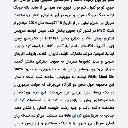
جون، گو بو گیول، کیم بو را، کوون هاه هیو، لی گا ساب، بائه جونگ
اوک، کانگ جونگ هوان و غیره در آن به ایفای نقش پرداخته‌اند؛
سریال بی خبری اولین بار از تاریخ 16 آگوست سال 2024 میلادی از
شبکه MBC در کشور کره جنوبی پخش شد، سپس توسط سرویس
استریم ویکی Viki و دیزنی پلاس +Disney در کشورهای چین،
ژاپن، آمریکا، انگلستان، استرالیا، آلمان، کانادا، فرانسه، کره جنوبی،
ایتالیا، اسپانیا، سوئد، دانمارک، تایلند، تایوان، فنلاند، بلژیک، آفریقای
جنوبی و سایر کشورها همزمان به صورت اینترنتی منتشر گردید؛
سریال بی‌خبری براساس رمانی به نام سفیدبرفی باید بمیرد Snow
White Must Die نوشته نله نویهاوس، ساخته شده است؛ داستان
این مجموعه حول محور دو کارآگاه می‌چرخد که حوادث مرموزی را
در یک روستا مورد بررسی قرار می‌دهند؛ این
درام
رویدادها و
شخصیت‌های رمان را بازخوانی می‌کند تا با احساسات
کره ای
مطابقت داشته باشد و جنبه زشت طبیعت انسان را نشان دهد؛
چنانچه به سریال‌های
کره ای
علاقه‌مند هستید، می‌توانید نسخه زبان
اصلی سریال بی خبری را با لینک مستقیم و زیرنویس فارسی