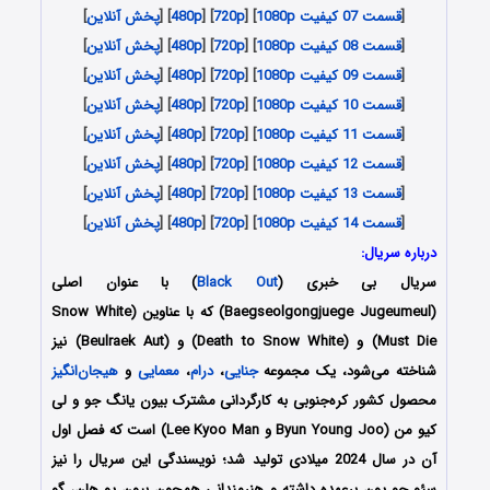
[
قسمت 07 کیفیت 1080p
] [
720p
] [
480p
] [
پخش آنلاین
]
[
قسمت 08 کیفیت 1080p
] [
720p
] [
480p
] [
پخش آنلاین
]
[
قسمت 09 کیفیت 1080p
] [
720p
] [
480p
] [
پخش آنلاین
]
[
قسمت 10 کیفیت 1080p
] [
720p
] [
480p
] [
پخش آنلاین
]
[
قسمت 11 کیفیت 1080p
] [
720p
] [
480p
] [
پخش آنلاین
]
[
قسمت 12 کیفیت 1080p
] [
720p
] [
480p
] [
پخش آنلاین
]
[
قسمت 13 کیفیت 1080p
] [
720p
] [
480p
] [
پخش آنلاین
]
[
قسمت 14 کیفیت 1080p
] [
720p
] [
480p
] [
پخش آنلاین
]
درباره سریال:
سریال بی خبری (
Black Out
) با عنوان اصلی
(Baegseolgongjuege Jugeumeul) که با عناوین (Snow White
Must Die) و (Death to Snow White) و (Beulraek Aut) نیز
شناخته می‌شود، یک مجموعه
جنایی
،
درام
،
معمایی
و
هیجان‌انگیز
محصول کشور کره‌جنوبی به کارگردانی
مشترک بیون یانگ جو و لی
کیو من (Byun Young Joo و Lee Kyoo Man)
است که فصل اول
آن در سال 2024 میلادی تولید شد؛ نویسندگی این سریال را نیز
سئو جو یون برعهده داشته و هنرمندانی همچون بیون یو هان، گو