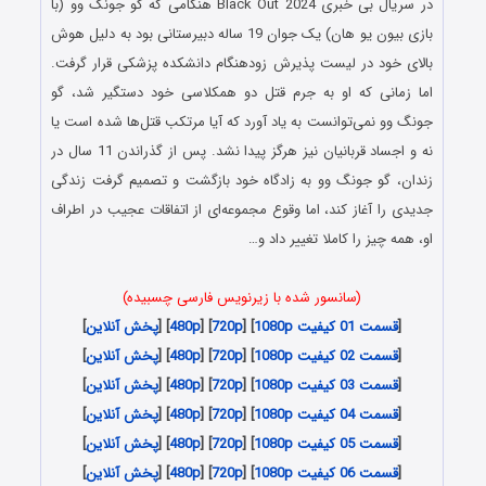
در سریال بی خبری Black Out 2024 هنگامی که گو جونگ وو (با
بازی بیون یو هان) یک جوان 19 ساله دبیرستانی بود به دلیل هوش
بالای خود در لیست پذیرش زودهنگام دانشکده پزشکی قرار گرفت.
اما زمانی که او به جرم قتل دو همکلاسی خود دستگیر شد، گو
جونگ وو نمی‌توانست به یاد آورد که آیا مرتکب قتل‌ها شده است یا
نه و اجساد قربانیان نیز هرگز پیدا نشد. پس از گذراندن 11 سال در
زندان، گو جونگ وو به زادگاه خود بازگشت و تصمیم گرفت زندگی
جدیدی را آغاز کند، اما وقوع مجموعه‌ای از اتفاقات عجیب در اطراف
او، همه چیز را کاملا تغییر داد و…
(سانسور شده با زیرنویس فارسی چسبیده)
[
قسمت 01 کیفیت 1080p
] [
720p
] [
480p
] [
پخش آنلاین
]
[
قسمت 02 کیفیت 1080p
] [
720p
] [
480p
] [
پخش آنلاین
]
[
قسمت 03 کیفیت 1080p
] [
720p
] [
480p
] [
پخش آنلاین
]
[
قسمت 04 کیفیت 1080p
] [
720p
] [
480p
] [
پخش آنلاین
]
[
قسمت 05 کیفیت 1080p
] [
720p
] [
480p
] [
پخش آنلاین
]
[
قسمت 06 کیفیت 1080p
] [
720p
] [
480p
] [
پخش آنلاین
]