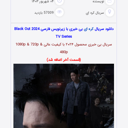
نویسنده
۰۴ شهریور ۱۴۰۳
سریال کره ای
57009 بازدید
دانلود سریال
کره ای
بی خبری با زیرنویس فارسی Black Out 2024
TV Series
سریال بی خبری محصول ۲۰۲۴ با کیفیت عالی 1080p & 720p &
480p
(قسمت آخر اضافه شد)