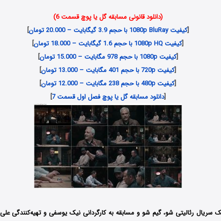
(دانلود قانونی مسابقه گل یا پوچ قسمت 6)
[
کیفیت 1080p BluRay با حجم 3.9 گیگابایت – 20.000 تومان
]
[
کیفیت 1080p HQ با حجم 1.6 گیگابایت – 18.000 تومان
]
[
کیفیت 1080p با حجم 978 مگابایت – 15.000 تومان
]
[
کیفیت 720p با حجم 401 مگابایت – 13.000 تومان
]
[
کیفیت 480p با حجم 238 مگابایت – 12.000 تومان
]
[
دانلود مسابقه گل یا پوچ فصل اول قسمت 7
]
 سریال رئالیتی شو، گیم شو و مسابقه به کارگردانی نیک یوسفی و تهیه‌کنندگی علی