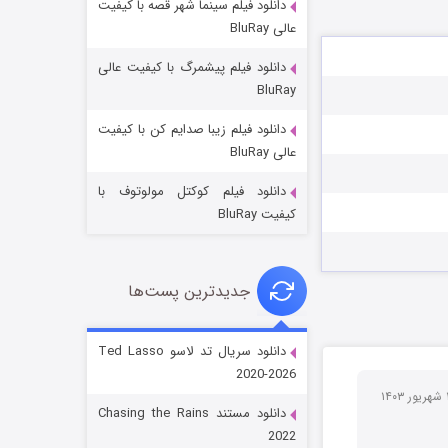
دانلود فیلم سینما شهر قصه با کیفیت
عالی BluRay
دانلود فیلم پیشمرگ با کیفیت عالی
BluRay
دانلود فیلم زیبا صدایم کن با کیفیت
جادوگری در مغولستان
عالی BluRay
14 (زیرنویس)
قسمت
منتشر شد
دانلود فیلم کوکتل مولوتوف با
کیفیت BluRay
جدیدترین پست‌ها
دانلود سریال تد لاسو Ted Lasso
2020-2026
باب اسفنجی فصل ۱۷
دانلود مستند Chasing the Rains
6 (زیرنویس)
قسمت
منتشر شد
2022