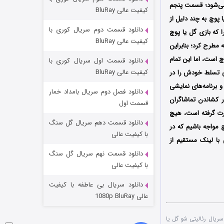
مردگان متحرک: شهر مرده ۳
ه می‌شود؛ قسمت پنجم
کیفیت عالی BluRay
سابقه گل یا پوچ به چند دلیل از
2 (زیرنویس)
قسمت
منتشر شد
دانلود قسمت دوم سریال کوری با
 که بازی گل یا پوچ
کیفیت عالی BluRay
مطرح کرد؛ بنابراین
 است، اما این تمام
دانلود قسمت اول سریال کوری با
کیفیت عالی BluRay
یی تسلط خودش را در
 برنامه‌های نمایشی
دانلود فصل دوم سریال بامداد خمار
ر کشاندن تماشاگران
قسمت اول
رت گرفته است، هیچ
دانلود قسمت دهم سریال گل سنگ
 مواجه باشیم که در
شکست استوارت در نجات جهان
با کیفیت عالی
 با لینک مستقیم از
7 (زیرنویس)
قسمت
منتشر شد
دانلود قسمت نهم سریال گل سنگ
با کیفیت عالی
دانلود سریال بی عاطفه با کیفیت
عالی 1080p BluRay
سریال رئالیتی شو گل یا