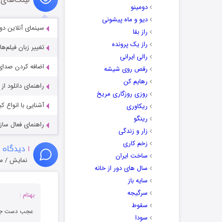
دومینو
دیو و ماه پیشونی
سینمای آنلاین دو
راز بقا
راز یک پرونده
تغییر زبان فیلم‌ها
رالی ایرانی
اضافه کردن صدای 
رقص روی شیشه
رهایم کن
راهنمای دانلود ا
روزی روزگاری مریخ
آشنایی با انواع ک
ریکاوری
رینگو
راهنمای فعال سازی کیفیت R
زار و زندگی
زخم کاری
۱
دیدگاه 
ساخت ایران
نمایش / م
سال های دور از خانه
سایه باز
سرگیجه
بهنام :
سقوط
عجب دست جذاب
سودا