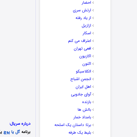
احضار
ارتش سری
از یاد رفته
ازازیل
اسکار
اعتراف می کنم
افعی تهران
اکازیون
اکنون
الکلاسیکو
انجمن اشباح
اهل ایران
آوای جادویی
بازنده
بالش ها
بامداد خمار
درباره سریال:
برتا: داستان یک اسلحه
برنامه
گل یا پوچ
یک
بلیط یک‌‌ طرفه