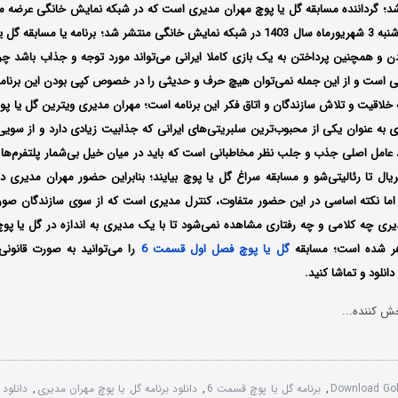
 منتشر شد؛ گرداننده مسابقه گل یا پوچ مهران مدیری است که در شبکه نمایش خانگی عرض
مسابقه گل یا پوچ شنبه 3 شهریورماه سال 1403 در شبکه نمایش خانگی منتشر شد؛ برنامه یا م
ن و همچنین پرداختن به یک بازی کاملا ایرانی می‌تواند مورد توجه و جذاب باشد چرا
نی است و از این جمله نمی‌توان هیچ حرف و حدیثی را در خصوص کپی بودن این برنامه 
اقیت و تلاش سازندگان و اتاق فکر این برنامه است؛ مهران مدیری ویترین گل یا پوچ
 به عنوان یکی از محبوب‌ترین سلبریتی‌های ایرانی که جذابیت زیادی دارد و از سو
، عامل اصلی جذب و جلب نظر مخاطبانی است که باید در میان خیل بی‌شمار پلتفرم‌ها و
یال تا رئالیتی‌شو و مسابقه سراغ گل یا پوچ بیایند؛ بنابراین حضور مهران مدیری د
 اما نکته اساسی در این حضور متفاوت، کنترل مدیری است که از سوی سازندگان صو
ری چه کلامی و چه رفتاری مشاهده نمی‌شود تا با یک مدیری به اندازه در گل یا پوچ
ر شده است؛ مسابقه
گل یا پوچ فصل اول قسمت 6
را می‌توانید به صورت قانونی
نلود و تماشا کنید.
ش کننده...
Download Go
,
برنامه گل یا پوچ قسمت 6
,
دانلود برنامه گل یا پوچ مهران مدیری
,
دانلود 