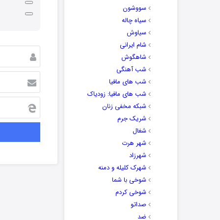
سووشون
سیاه چاله
سیاوش
شام ایرانی
شاهگوش
شب آهنگی
شب های مافیا
شب های مافیا: زودیاک
شبکه مخفی زنان
شریک جرم
شغال
شهر هرت
شهرزاد
شهرک کلیله و دمنه
شوخی با شما
شوخی کردم
صداتو
ضد