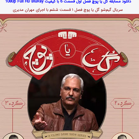
دانلود مسابقه گل یا پوچ فصل اول قسمت 6 با کیفیت 1080p Full HD BluRay
سریال گیم‌شو گل یا پوچ فصل ۱ قسمت ششم با اجرای مهران مدیری