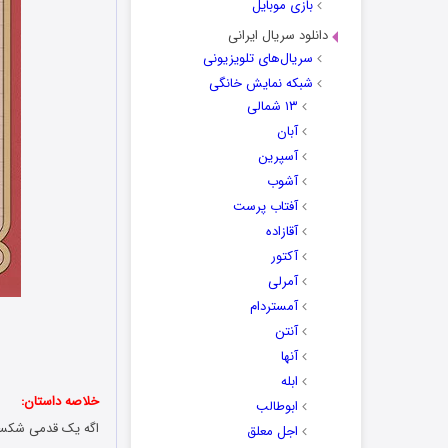
بازی موبایل
دانلود سریال ایرانی
سریال‌های تلویزیونی
شبکه نمایش خانگی
۱۳ شمالی
آبان
آسپرین
آشوب
آفتاب پرست
آقازاده
آکتور
آمرلی
آمستردام
آنتن
آنها
ابله
خلاصه داستان:
ابوطالب
اگه یک قدمی شکست
اجل معلق