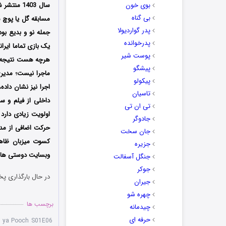
بوی خون
سال 1403
بی گناه
پدر گواردیولا
جمله نو و بدیع بود
پدرخوانده
یک بازی تماما ایرا
پوست شیر
هرچه هست نتیجه خل
پیشگو
ماجرا نیست؛ مدیری
پیکولو
اجرا نیز نشان داده
تاسیان
داخلی از فیلم و سر
تی ان تی
اولویت زیادی دارد
جادوگر
حرکت اضافی از مدی
جان سخت
کسوت میزبان ظاه
جزیره
وبسایت دوستی ها دا
جنگل آسفالت
جوکر
در حال بارگذاری پخ
جیران
چهره شو
برچسب ها
چیدمانه
حرفه ای
l ya Pooch S01E06