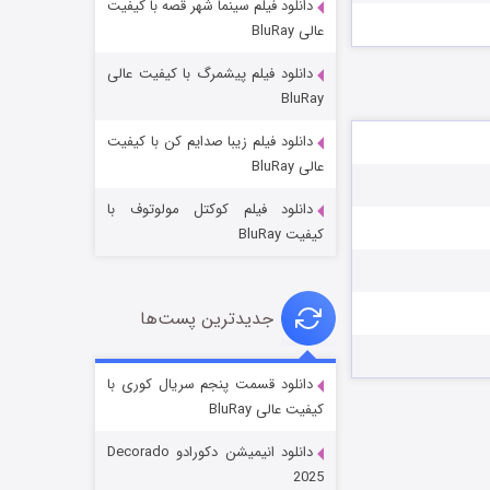
دانلود فیلم سینما شهر قصه با کیفیت
عالی BluRay
دانلود فیلم پیشمرگ با کیفیت عالی
BluRay
دانلود فیلم زیبا صدایم کن با کیفیت
جادوگری در مغولستان
عالی BluRay
۱۴ (زیرنویس)
قسمت
منتشر شد
دانلود فیلم کوکتل مولوتوف با
کیفیت BluRay
جدیدترین پست‌ها
دانلود قسمت پنجم سریال کوری با
کیفیت عالی BluRay
باب اسفنجی فصل ۱۷
دانلود انیمیشن دکورادو Decorado
۶ (زیرنویس)
قسمت
منتشر شد
2025