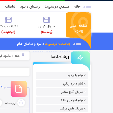
خانه
سینمای دوستی‌ها
راهنمای دانلود
تبلیغات
صفحه اصلی
سریال کوری
اعتراف می کن
HOME
(جمعه‌ها)
(دوشنبه‌ها)
وب‌سایت دوستی‌ها
دانلود و تماشای فیلم
پیشنهادها
خانه
دانلود فیل
»
فیلم بادیگارد
فیلم دایره زنگی
دا
سریال گنج مظفر
فیلم اخراجی ها ۱
نویسنده
سریال بازی مرکب