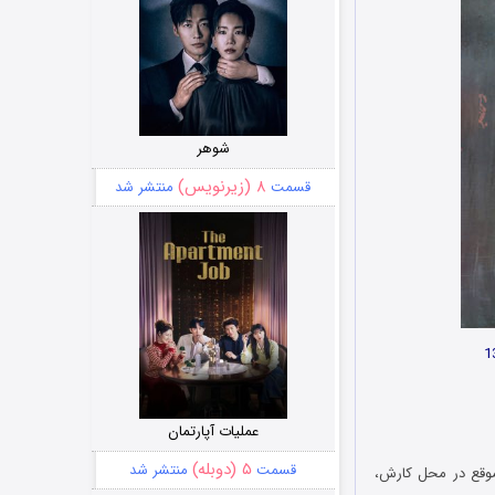
شوهر
۸ (زیرنویس)
قسمت
منتشر شد
عملیات آپارتمان
۵ (دوبله)
قسمت
منتشر شد
موقع در محل کارش،