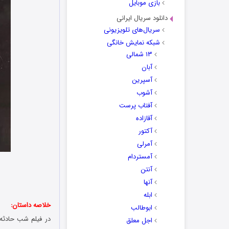
بازی موبایل
دانلود سریال ایرانی
سریال‌های تلویزیونی
شبکه نمایش خانگی
۱۳ شمالی
آبان
آسپرین
آشوب
آفتاب پرست
آقازاده
آکتور
آمرلی
آمستردام
آنتن
آنها
ابله
خلاصه داستان:
ابوطالب
در فیلم شب حادثه
اجل معلق