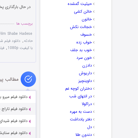
حیثیت گمشده
در حال بارگذاری پخ
خائن کشی
خاتون
برچسب ها
خجالت نکش
Film Shabe Hadese
خسوف
حادثه
,
دانلود فیلم ش
خواب زده
با کیفیت 1080p
,
فیل
خوب بد جلف
خون سرد
دادزن
داریوش
مطالب پی
داوینچیز
دختران کوچه غم
در انتهای شب
دانلود فیلم میرو با ک
دراکولا
دانلود فیلم تاراج با 
دست به مهره
دفتر یادداشت
دانلود فیلم شیدای ج
دل
دانلود فیلم ستای
دندون طلا