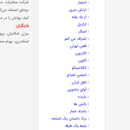
شرکت مخابرات، حاض
احضار
ارتش سری
بچه‌ای تصادف می‌کن
از یاد رفته
کیف پولش را در محل
ازازیل
بازیگران:
اسکار
بیژن امکانیان، پ
اعتراف می کنم
اسکندری، بهرام مح
افعی تهران
اکازیون
اکنون
الکلاسیکو
انجمن اشباح
اهل ایران
آوای جادویی
بازنده
بالش ها
بامداد خمار
برتا: داستان یک اسلحه
بلیط یک‌‌ طرفه