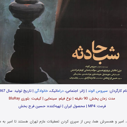
نام کارگردان:
سیروس الوند
| ژانر: اجتماعی،
درام
اتیک،
خانوادگی
| تاریخ تولید: سال 1367
مدت‌‌ زمان پخش: 90 دقیقه | نوع فیلم: سینمایی | کیفیت: بلوری BluRay
فرمت: MP4 | محصول ایران | تهیه‎‌کننده: حسین فرح بخش
، امیر و همسرش هما، پس از سپری کردن تعطیلات عازم تهران هستند تا امیر به 