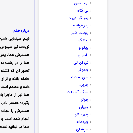
بوی خون
بی گناه
پدر گواردیولا
پدرخوانده
درباره فیلم:
پوست شیر
فیلم سینمایی شب 
پیشگو
پیکولو
همسرش هما، پس از 
تاسیان
تی ان تی
هما را در رشت به 
جادوگر
تصور آن که کشته ش
جان سخت
حادثه یافته و از ا
جزیره
داده و مصمم است امی
جنگل آسفالت
هما نیز از ماجرا ب
جوکر
بگیرد؛ همسر نادر، 
جیران
همسرش را نجات می
چهره شو
انجام شده است و تد
چیدمانه
شما می‌توانید نسخه 
حرفه ای