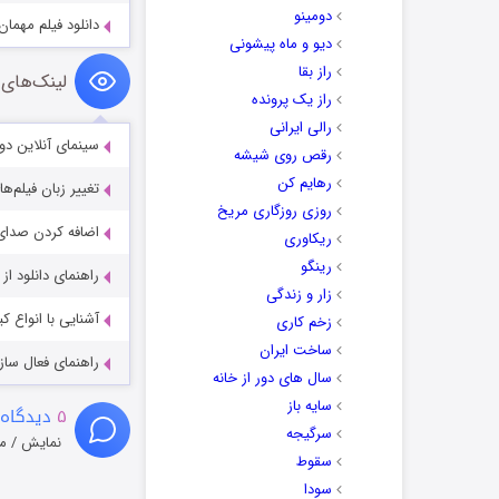
دومینو
دانلود فیلم مهمان
دیو و ماه پیشونی
راز بقا
لینک‌های 
راز یک پرونده
رالی ایرانی
سینمای آنلاین دو
رقص روی شیشه
رهایم کن
تغییر زبان فیلم‌ها
روزی روزگاری مریخ
اضافه کردن صدای 
ریکاوری
رینگو
راهنمای دانلود ا
زار و زندگی
آشنایی با انواع ک
زخم کاری
ساخت ایران
راهنمای فعال سازی کیفیت R
سال های دور از خانه
سایه باز
۵
دیدگاه 
سرگیجه
نمایش / م
سقوط
سودا