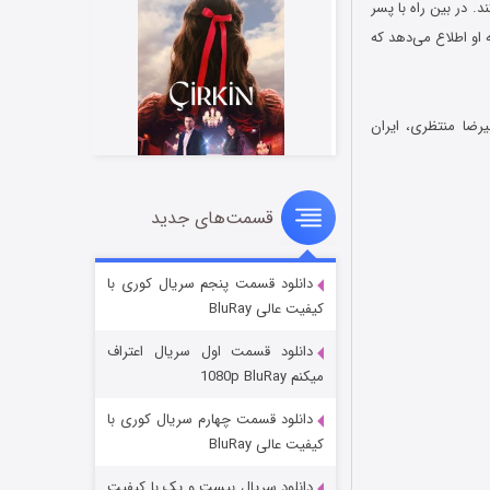
 در بین راه با پسر
 او اطلاع می‌دهد که
رضا منتظری، ایران
قسمت‌های جدید
سریال زشت
۲ (زیرنویس)
قسمت
منتشر شد
دانلود قسمت پنجم سریال کوری با
کیفیت عالی BluRay
دانلود قسمت اول سریال اعتراف
میکنم 1080p BluRay
دانلود قسمت چهارم سریال کوری با
کیفیت عالی BluRay
دانلود سریال بیست و یک با کیفیت