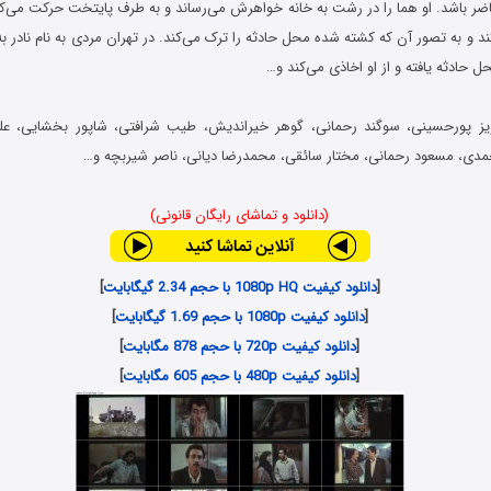
ر باشد. او هما را در رشت به خانه خواهرش می‌رساند و به طرف پایتخت حرکت می‌کند.
د و به تصور آن که کشته شده محل حادثه را ترک می‌کند. در تهران مردی به نام نادر به
 حادثه یافته و از او اخاذی می‌کند و…
رویز پورحسینی، سوگند رحمانی، گوهر خیراندیش، طیب شرافتی، شاپور بخشایی، علی
مدی، مسعود رحمانی، مختار سائقی، محمدرضا دیانی، ناصر شیربچه و…
(دانلود و تماشای رایگان قانونی)
[
دانلود کیفیت 1080p HQ با حجم 2.34 گیگابایت
]
[
دانلود کیفیت 1080p با حجم 1.69 گیگابایت
]
[
دانلود کیفیت 720p با حجم 878 مگابایت
]
[
دانلود کیفیت 480p با حجم 605 مگابایت
]