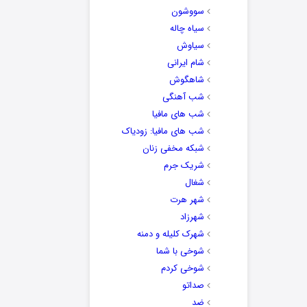
سووشون
سیاه چاله
سیاوش
شام ایرانی
شاهگوش
شب آهنگی
شب های مافیا
شب های مافیا: زودیاک
شبکه مخفی زنان
شریک جرم
شغال
شهر هرت
شهرزاد
شهرک کلیله و دمنه
شوخی با شما
شوخی کردم
صداتو
ضد