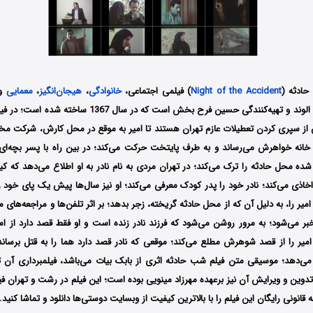
حادثه (
Night of the Accident
) فیلمی اجتماعی،
خانوادگی
،
هیجان‌انگیز
،
معمایی
و
نویسندگی سیروس الوند و تهیه‌کنندگی حسین فرح بخش است که در 
سپری کردن تعطیلات عازم تهران هستند تا امیر به موقع در محل کارش، شرکت مخابر
خانه خواهرش می‌رساند و به طرف پایتخت حرکت می‌کند؛ در بین راه با پسر بچه‌ای
ده محل حادثه را ترک می‌کند؛ در تهران مردی به نام نادر به او اطلاع می‌دهد که 
و اخاذی می‌کند؛ نادر خود را پدر کودک معرفی می‌کند؛ او نیز سال‌ها پیش یک پای خود
ر را، به دلیل آن که از محل حادثه گریخته، زجر بدهد؛ بر اثر تلفن‌ها و مراجعه‌های مکر
اخبر می‌شود؛ به مرور روشن می‌شود که فرزند نادر زنده است و او فقط قصد دارد از ا
امیر را از قصد شوهرش مطلع می‌کند؛ موقعی که نادر قصد دارد هما را به قتل برساند
‌دهد؛ موسیقی متن فیلم شب حادثه اثری از بابک بیات می‌باشد، فیلمبرداری آن ت
وین‌ و ویرایش آن نیز برعهده مهرزاد مینویی بوده است؛ این فیلم در رشت و تهران فی
قانونی رایگان این فیلم را با بالاترین کیفیت از وبسایت دوستی‌ها دانلود و تماشا کنید.