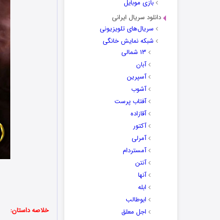
بازی موبایل
دانلود سریال ایرانی
سریال‌های تلویزیونی
شبکه نمایش خانگی
۱۳ شمالی
آبان
آسپرین
آشوب
آفتاب پرست
آقازاده
آکتور
آمرلی
آمستردام
آنتن
آنها
ابله
ابوطالب
خلاصه داستان:
اجل معلق