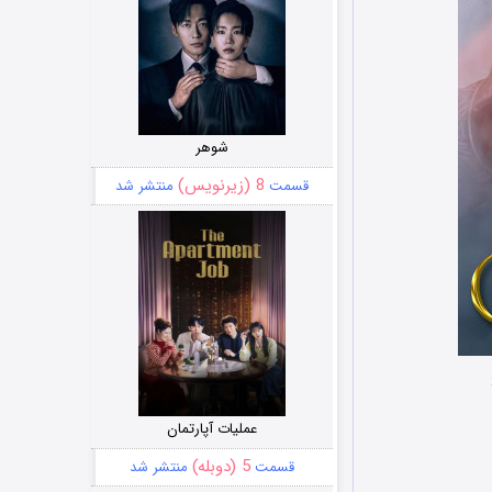
شوهر
8 (زیرنویس)
قسمت
منتشر شد
عملیات آپارتمان
5 (دوبله)
قسمت
منتشر شد