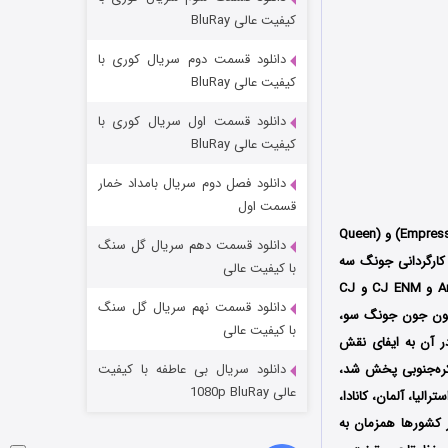
مردگان متحرک: شهر مرده ۳
کیفیت عالی BluRay
2 (زیرنویس)
قسمت
منتشر شد
دانلود قسمت دوم سریال کوری با
کیفیت عالی BluRay
دانلود قسمت اول سریال کوری با
کیفیت عالی BluRay
دانلود فصل دوم سریال بامداد خمار
قسمت اول
) با عنوان اصلی (Ussiwanghu) که با عناوین (The Lady Woo) و (Empress Woo) و (Queen
دانلود قسمت دهم سریال گل سنگ
ارگردانی
جونگ سه
شکست استوارت در نجات جهان
با کیفیت عالی
است که فصل اول آن در سال 2024 میلادی توسط سه کمپانی Andmarq Studio و CJ ENM و CJ
7 (زیرنویس)
قسمت
منتشر شد
دانلود قسمت نهم سریال گل سنگ
ی همچون جون جونگ سو،
با کیفیت عالی
 آن به ایفای نقش
ال 2024 میلادی از شبکه TVING در کشور کره‌جنوبی پخش شد،
دانلود سریال بی عاطفه با کیفیت
عالی 1080p BluRay
 انگلستان، استرالیا، آلمان، کانادا،
یر کشورها همزمان به