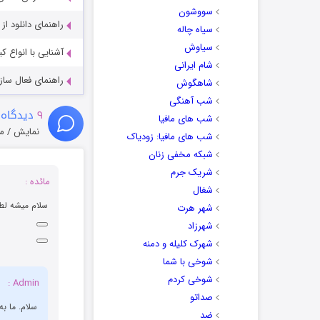
سووشون
راهنمای دانلود ا
سیاه چاله
سیاوش
آشنایی با انواع ک
شام ایرانی
راهنمای فعال سازی کیفیت R
شاهگوش
شب آهنگی
۹
دیدگاه 
شب های مافیا
نمایش / م
شب های مافیا: زودیاک
شبکه مخفی زنان
شریک جرم
مائده :
شغال
سلام میشه لطف
شهر هرت
شهرزاد
شهرک کلیله و دمنه
شوخی با شما
شوخی کردم
Admin :
صداتو
سلام. ما ب
ضد