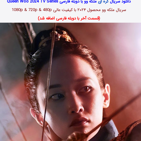
دانلود سریال
کره ای
ملکه وو با دوبله فارسی Queen Woo 2024 TV Series
سریال ملکه وو محصول ۲۰۲۴ با کیفیت عالی 1080p & 720p & 480p
(قسمت آخر با دوبله فارسی اضافه شد)