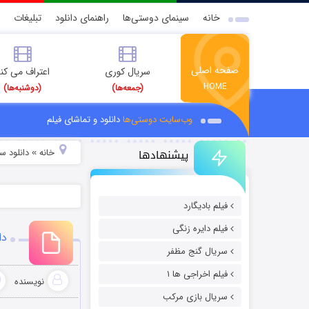
خانه
سینمای دوستی‌ها
راهنمای دانلود
تبلیغات
صفحه اصلی
سریال کوری
اعتراف می کن
HOME
(جمعه‌ها)
(دوشنبه‌ها)
وب‌سایت دوستی‌ها
دانلود و تماشای فیلم
پیشنهادها
خانه
دانلود س
»
فیلم بادیگارد
فیلم دایره زنگی
دان
سریال گنج مظفر
فیلم اخراجی ها ۱
نویسنده
سریال بازی مرکب