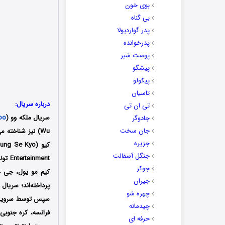
بوی خون
بی گناه
پدر گواردیولا
پدرخوانده
پوست شیر
پیشگو
پیکولو
تاسیان
درباره سریال:
تی ان تی
سریال ملکه وو (
oo
جادوگر
جان سخت
Wu) نیز شناخته می‌شود، یک مجموعه
جزیره
کیو (Jung Se Kyo)
جنگل آسفالت
ment
جوکر
کیم مو یول، جی 
جیران
پرداخته‌اند؛ سریال
چهره شو
چیدمانه
فرانسه، کره جنوبی، 
حرفه ای