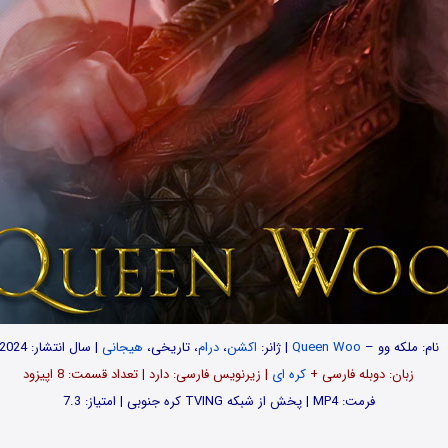
نام: ملکه وو –
Queen Woo
| ژانر:
اکشن
،
درام
، تاریخی،
هیجانی
| سال انتشار: 2024
زبان: دوبله فارسی +
کره ای
| زیرنویس فارسی: دارد | تعداد قسمت‌‌‌: 8 اپیزود
فرمت: MP4 | پخش از شبکه TVING کره جنوبی | امتیاز: 7.3