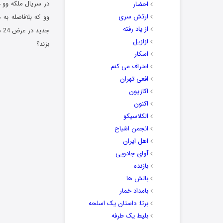
احضار
ارتش سری
وو که بلافاصله به 
از یاد رفته
جد
ازازیل
بزند؟
اسکار
اعتراف می کنم
افعی تهران
اکازیون
اکنون
الکلاسیکو
انجمن اشباح
اهل ایران
آوای جادویی
بازنده
بالش ها
بامداد خمار
برتا: داستان یک اسلحه
بلیط یک‌‌ طرفه