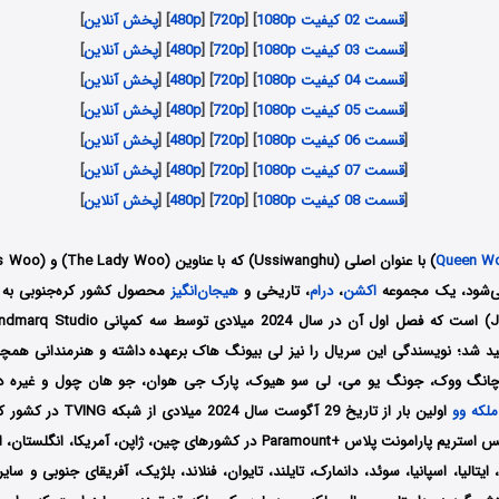
[
قسمت 02 کیفیت 1080p
] [
720p
] [
480p
] [
پخش آنلاین
]
[
قسمت 03 کیفیت 1080p
] [
720p
] [
480p
] [
پخش آنلاین
]
[
قسمت 04 کیفیت 1080p
] [
720p
] [
480p
] [
پخش آنلاین
]
[
قسمت 05 کیفیت 1080p
] [
720p
] [
480p
] [
پخش آنلاین
]
[
قسمت 06 کیفیت 1080p
] [
720p
] [
480p
] [
پخش آنلاین
]
[
قسمت 07 کیفیت 1080p
] [
720p
] [
480p
] [
پخش آنلاین
]
[
قسمت 08 کیفیت 1080p
] [
720p
] [
480p
] [
پخش آنلاین
]
Queen W
اکشن
،
درام
، تاریخی و
هیجان‌انگیز
محصول کشور کره‌جنوبی به ک
Entertain تولید شد؛ نویسندگی این سریال را نیز لی بیونگ هاک برعهده داشته و هنرمندان
چانگ ووک، جونگ یو می، لی سو هیوک، پارک جی هوان، جو هان چول و غیره در
ملکه وو
اولین بار از تاریخ 29 آگوست س
سپس توسط سرویس استریم پارامونت پلاس +Paramount در کشورهای چین، ژاپن، آمریکا،
ایتالیا، اسپانیا، سوئد، دانمارک، تایلند، تایوان، فنلاند، بلژیک، آفریقای جنوبی و سا