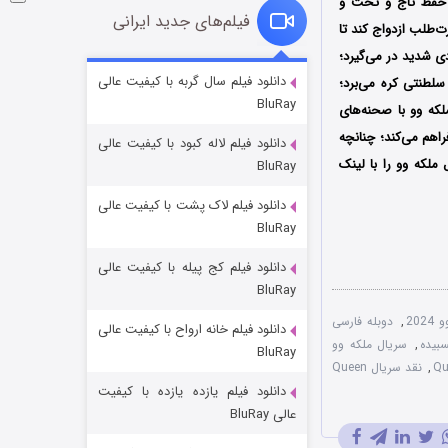
ی حفظ تاج و تخت و
فیلم‌های جدید ایرانی
‌طلب ازدواج کند تا
دی شدید در می‌گیرد؛
شوگر فصل ۲
دانلود فیلم سال گربه با کیفیت عالی
سلطنتی کره می‌برد؛
BluRay
7 (زیرنویس)
قسمت
منتشر شد
که وو با صحنه‌های
اهم می‌کند؛ چنانچه
دانلود فیلم لاله کبود با کیفیت عالی
ملکه وو را با لینک
BluRay
دانلود فیلم لاک پشت با کیفیت عالی
BluRay
دانلود فیلم کج‌ پیله با کیفیت عالی
BluRay
202
,
دوبله فارسی
دانلود فیلم خانه ارواح با کیفیت عالی
خاندان اژدها فصل ۳
,
سریال ملکه وو
BluRay
6 (زیرنویس)
قسمت
منتشر شد
,
نقد سریال Queen
دانلود فیلم یازده یازده با کیفیت
عالی BluRay