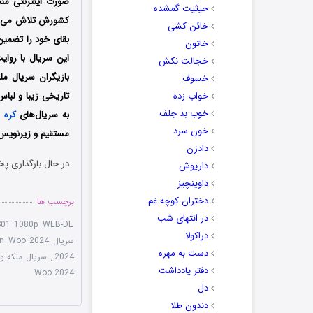
صورت اینترنتی منت
حیثیت گمشده
کشورش تلاش می‌کند؛
خائن کشی
بقای خود را تضمین 
خاتون
این سریال با روای
خجالت نکش
بازیگران سریال مل
خسوف
خواب زده
تاریخی زیبا و لبا
خوب بد جلف
به سریال‌های
کره 
خون سرد
مستقیم و زیرنویس 
دادزن
در حال بارگذاری پخ
داریوش
داوینچیز
دختران کوچه غم
برچسب ها
در انتهای شب
01 1080p WEB-DL
دراکولا
سریال Queen Woo 2024
دست به مهره
2024
,
سریال ملکه وو
دفتر یادداشت
Woo 2024
دل
دندون طلا