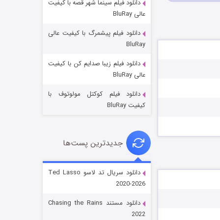
دانلود فیلم سینما شهر قصه با کیفیت
عالی BluRay
دانلود فیلم پیشمرگ با کیفیت عالی
BluRay
دانلود فیلم زیبا صدایم کن با کیفیت
جادوگری در مغولستان
عالی BluRay
14 (زیرنویس)
قسمت
منتشر شد
دانلود فیلم کوکتل مولوتوف با
کیفیت BluRay
جدیدترین پست‌ها
دانلود سریال تد لاسو Ted Lasso
2020-2026
باب اسفنجی فصل ۱۷
دانلود مستند Chasing the Rains
6 (زیرنویس)
قسمت
منتشر شد
2022