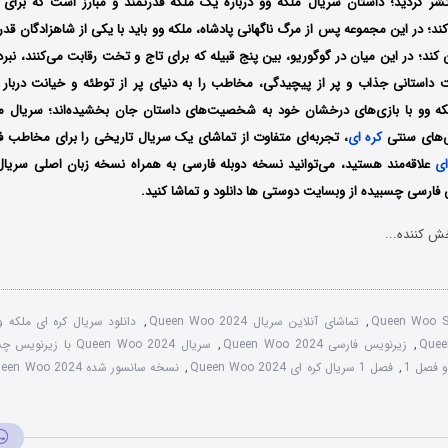
شر گردید؛ داستان سریال ملکه وو درباره‌ یک ملکه قدرتمند و مبارز است که برا
 در این مجموعه پس از مرگ ناگهانی پادشاه، ملکه وو باید با یکی از شاهزادگان قدرت
کند؛ در این میان در گوگوریو، بین پنج قبیله که برای تاج و تخت رقابت می‌کنند، نبر
ت داستانی جذاب و پر از پیچیدگی، مخاطب را به دنیای پر از توطئه و خیانت دربار 
که وو با بازی‌های درخشان خود به شخصیت‌های داستان جان بخشیده‌اند؛ سریال مل
س‌های سنتی
کره ای
، تجربه‌ای متفاوت از تماشای یک سریال تاریخی را برای مخاطب فر
ای
علاقه‌مند هستید، می‌توانید نسخه دوبله فارسی به همراه نسخه زبان اصلی سریال 
فارسی چسبیده از وبسایت دوستی ها دانلود و تماشا کنید.
ش کننده...
Queen Woo S
,
تماشای آنلاین سریال Queen Woo 2024
,
دانلود سریال کره ای ملکه وو 4
,
زیرنویس فارسی Queen Woo 2024
,
سریال Queen Woo 2024 با زیرنویس چسبیده
 فصل 1
,
فصل 1 سریال کره ای Queen Woo 2024
,
نسخه سانسور شده Queen Woo 2024