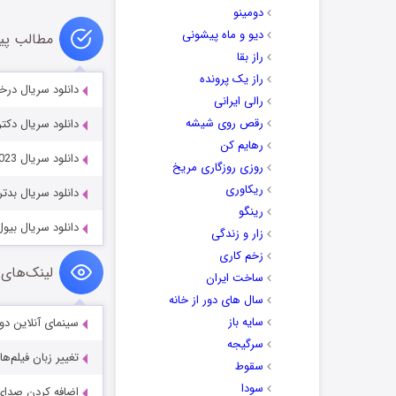
دومینو
دیو و ماه پیشونی
مطالب پی
راز بقا
راز یک پرونده
دانلود سریال درخشش ماه 1
رالی ایرانی
رقص روی شیشه
دانلود سریال دکتر شین  2026
رهایم کن
دانلود سریال A Bloody Lucky Day 2023
روزی روزگاری مریخ
ریکاوری
دانلود سریال بدترین شرور  2023
رینگو
دانلود سریال بیول تازه کار  2020
زار و زندگی
زخم کاری
لینک‌های 
ساخت ایران
سال های دور از خانه
سایه باز
سینمای آنلاین دو
سرگیجه
تغییر زبان فیلم‌ها
سقوط
سودا
اضافه کردن صدای 