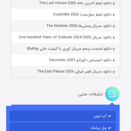
دانلود فیلم آخرین خانه The Last House 2026
دانلود فیلم سول‌میت Soulm8te 2026
دانلود سریال وستی‌ها The Westies 2026
دانلود سریال One Hundred Years of Solitude 2024-2026
عملیات آپارتمان
دانلود قسمت پنجم سریال کوری با کیفیت عالی BluRay
۲ (زیرنویس)
قسمت
منتشر شد
دانلود انیمیشن دکورادو Decorado 2025
دانلود سریال قصر شرقی The East Palace 2026
تبلیغات متنی
آپ تیون
مردگان متحرک: شهر مرده ۳
۲ (زیرنویس)
قسمت
منتشر شد
پنل پیامک