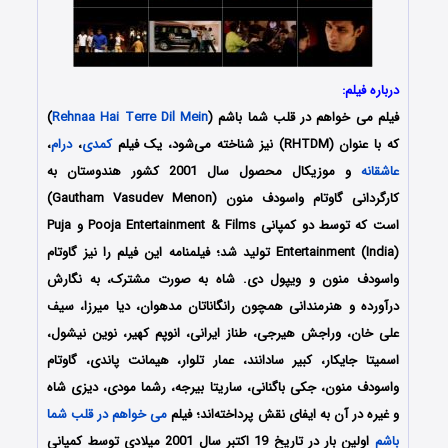
درباره فیلم:
فیلم می خواهم در قلب شما باشم (
Rehnaa Hai Terre Dil Mein
)
که با عنوان (RHTDM) نیز شناخته می‌شود، یک فیلم
کمدی
،
درام
،
عاشقانه
و موزیکال محصول سال 2001 کشور هندوستان به
کارگردانی گاوتام واسودف منون (Gautham Vasudev Menon)
است که توسط دو کمپانی‌ Pooja Entertainment & Films و Puja
Entertainment (India) تولید شد؛ فیلمنامه این فیلم را نیز گاوتام
واسودف منون و ویپول دی. شاه به صورت مشترک، به نگارش
درآورده و هنرمندانی همچون رانگاناتان مدهوان، دیا میرزا، سیف
علی خان، وراجش هیرجی، طناز ایرانی، انوپم کهیر، نوین نیشول،
اسمیتا جایکار، کبیر سادانند، عمار تلوار، هیمانت پاندی، گاوتام
واسودف منون، جکی باگنانی، ساریتا بیرجه، رشما مودی، دیزی شاه
و غیره در آن به ایفای نقش پرداخته‌اند؛ فیلم
می خواهم در قلب شما
باشم
اولین بار در تاریخ 19 اکتبر سال 2001 میلادی توسط کمپانی‌