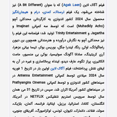
فیلم آگاک لاین (
Agak Laen
) که با عنوان (A Bit Different) نیز
شناخته می‌شود، یک فیلم
ترسناک
،
کمدی
،
درام
و
هیجان‌انگیز
محصول سال 2024 کشور اندونزی به کارگردانی محدکلی آچو
(Muhadkly Acho) است که توسط سه کمپانی‌ Imajinari و
Jagartha و Trinity Entertainment تولید شد؛ فیلمنامه این فیلم را
نیز محدکلی آچو به نگارش درآورده و هنرمندانی همچون بن دیون
راجاگوکگ، اوکی رنگا، ایندرا جگل، بوریس بوکر، تیسا بیانی عزهرا،
آری کریتینگ، سادانا آگونگ سولیسیا، بوکی بی منسیور، مامت
الکاتیری، پراز تگوه، عارف دیدو، اینداه پرماتاساری و غیره در آن به
ایفای نقش پرداخته‌اند؛ فیلم
آگاک لاین
اولین بار در تاریخ 1 فوریه
سال 2024 میلادی توسط کمپانی Antenna Entertainment در
سینماهای کشور اندونزی و توسط کمپانی Prathyangira Cinemas
در سینماهای کشور آمریکا اکران شد، سپس در تاریخ 31 می همان
سال توسط سرویس استریم نتفلیکس NETFLIX در آمریکا،
انگلستان، کانادا، استرالیا، برزیل، ایتالیا، فرانسه، آلمان، بلژیک،
سوئد، فنلاند، دانمارک، تایوان، تونس، لوکزامبورگ، آفریقای جنوبی،