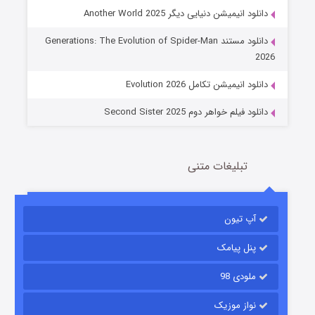
دانلود انیمیشن دنیایی دیگر Another World 2025
جادوگری در مغولستان
دانلود مستند Generations: The Evolution of Spider-Man
14 (زیرنویس)
قسمت
منتشر شد
2026
دانلود انیمیشن تکامل Evolution 2026
دانلود فیلم خواهر دوم Second Sister 2025
تبلیغات متنی
باب اسفنجی فصل ۱۷
آپ تیون
6 (زیرنویس)
قسمت
منتشر شد
پنل پیامک
ملودی 98
نواز موزیک