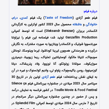
درباره فیلم:
فیلم طعم آزادی (
Taste of Freedom
) یک فیلم
کمدی
،
درام
،
خانوادگی
و
عاشقانه
محصول سال 2023 کشور اوکراین به کارگردانی
الکساندر بریزان (Oleksandr Berezan) است که توسط کمپانی‌
Ganzafilm Production تولید شد؛ فیلمنامه این فیلم را نیزاولنا
مورنتسووا شولیک و الکساندرا ویتازیوا به صورت مشترک، به نگارش
درآورده و هنرمندانی همچون ایرینا کوداشوا، ایرما ویتوسکا، توماش
سوبچاک، تتیانا مالکوا، کوستیانتین تملیاک، ریما زیوبینا، دیمیتری
سوژیکوف، سوتلانا زولوتکو، آنا لوزووا، ولاد پتریشاک، دیانا
کوزمینووا، رومن یاکیمچوک، پاولو لی، وادیم کوتسنوک و غیره در آن
به ایفای نقش پرداخته‌اند؛ فیلم
طعم آزادی
اولین بار در تاریخ 30
سپتامبر سال 2023 میلادی در جشنواره بین‌المللی فیلم Silence ça
Touille Movie & Food Festival در کشور فرانسه به نمایش درآمد
و پس از حضور در چندین جشنواره بین‌المللی دیگر سرانجام در
تاریخ 7 مارس سال 2024 میلادی توسط کمپانی‌‌ Splendid Film در