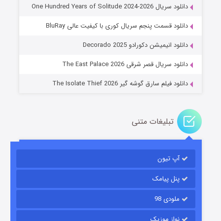
دانلود سریال One Hundred Years of Solitude 2024-2026
دانلود قسمت پنجم سریال کوری با کیفیت عالی BluRay
عملیات آپارتمان
دانلود انیمیشن دکورادو Decorado 2025
۲ (زیرنویس)
قسمت
منتشر شد
دانلود سریال قصر شرقی The East Palace 2026
دانلود فیلم سارق گوشه گیر The Isolate Thief 2026
تبلیغات متنی
آپ تیون
مردگان متحرک: شهر مرده ۳
۲ (زیرنویس)
قسمت
منتشر شد
پنل پیامک
ملودی 98
نواز موزیک