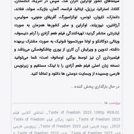
سینماهای کشور اوکراین اکران شد، سپس در آمریکا، انگلستان،
کانادا، استرالیا، برزیل، ایتالیا، فرانسه، آلمان، بلژیک، سوئد، فنلاند،
دانمارک، تایوان، تونس، لوکزامبورگ، آفریقای جنوبی، سوئیس،
آرژانتین، نیوزیلند، اوکراین و سایر کشورها همزمان به صورت
اینترنتی منتشر گردید؛ تهیه‌کنندگی فیلم طعم آزادی را آرتم دنیسوف،
ویتالی دوکالنکو و اولنا مورنتسووا شولیک به صورت مشترک برعهده
داشته، تدوین و ویرایش آن کاری از یوری چاشکوفسکی می‌باشد و
فیلمبرداری آن نیز توسط یوگنی اوسانوف است؛ شما می‌توانید
نسخه زبان اصلی فیلم طعم آزادی را با ‌لینک مستقیم و زیرنویس
فارسی چسبیده از وبسایت دوستی ها دانلود و تماشا کنید.
در حال بارگذاری پخش کننده...
برچسب ها
Taste of Freedom 2023 1080p WEB-DL
,
تماشای آنلاین فیلم
Taste of Freedom 2023
,
دانلود رایگان فیلم Taste of Freedom
2023
,
دوبله فارسی فیلم Taste of Freedom 2023
,
زیرنویس فارسی
فیلم Taste of Freedom 2023
,
فیلم Taste of Freedom 2023 با