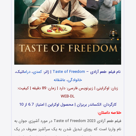
نام فیلم: طعم آزادی –
Taste of Freedom
| ژانر:
کمدی
،
درام
اتیک،
خانوادگی
،
عاشقانه
زبان: اوکراینی | زیرنویس فارسی: دارد | زمان: 89 دقیقه | کیفیت:
WEB-DL
کارگردان: الکساندر بریزان | محصول اوکراین | امتیاز: 6.7 از 10
خلاصه داستان:
فیلم طعم آزادی Taste of Freedom 2023 در مورد آشپزی جوان به
نام واریا است که رویای تبدیل شدن به یک سرآشپز معروف در یک