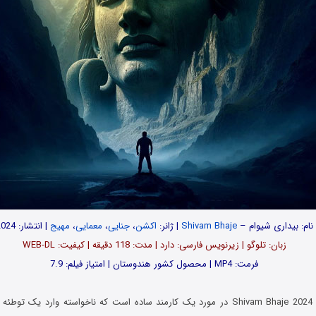
نام:
بیداری شیوام –
Shivam Bhaje
| ژانر:
اکشن
،
جنایی
،
معمایی
،
مهیج
| انتشار: 2024
زبان: تلوگو | زیرنویس فارسی: دارد | مدت: 118 دقیقه | کیفیت: WEB-DL
فرمت: MP4 | محصول کشور هندوستان | امتیاز فیلم: 7.9
Shivam Bhaje 2024 در مورد یک کارمند ساده است که ناخواسته وارد یک توطئ