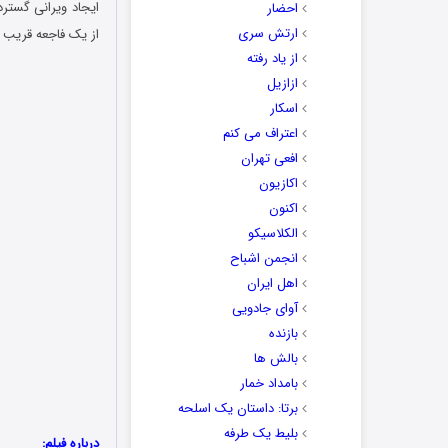
ایجاد ویرانی گسترد
احضار
ارتش سری
از یک فاجعه قریب ا
از یاد رفته
ازازیل
اسکار
اعتراف می کنم
افعی تهران
اکازیون
اکنون
الکلاسیکو
انجمن اشباح
اهل ایران
آوای جادویی
بازنده
بالش ها
بامداد خمار
برتا: داستان یک اسلحه
بلیط یک‌‌ طرفه
درباره فیلم: