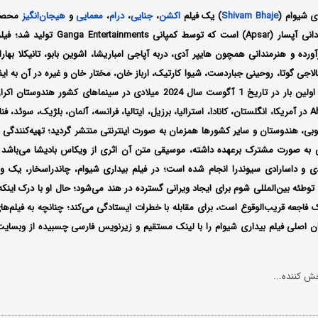
ی شیوام
(
Shivam Bhaje
) یک فیلم
اکشن
،
جنایی
،
درام
،
معمایی
و
هیجان‌انگیز
هندوستان به کارگردانی آپسار (Apsar) است که توسط
ورده و هنرمندانی همچون هایپر آدی، دربه آپاجی امباریشا، اشوین بابو، تانیکلا بها
الاجی گوتا، روحینی جباردست، شیوا کارتیک، ارباز خان، مختار خان و غیره در آن به ایف
اولین بار در تاریخ 1 آگوست سال 2024 میلادی در سینماهای کشور
سرویس استریم Aha در آمریکا، انگلستان، کانادا، استرالیا، برزیل، ایتالیا، فرانسه، آلمان، بلژیک، سوئد، 
وبی، هندوستان و سایر کشورها همزمان به صورت اینترنتی منتشر گردید؛ تهیه‌کنندگی 
به صورت مشترک برعهده داشته، موسیقی متن آن اثری از ویکاس بادیشا می‌باشد و 
و داسارادی سیوندرا انجام شده است؛ در فیلم بیداری شیوام، چاندراسخار، یک وصو
توطئه بین‌المللی شوم برای ایجاد ویرانی گسترده در هند می‌شود؛ حال او با درک اینکه
 فاجعه قریب‌الوقوع است، برای مقابله با خطرات ایستادگی می‌کند؛ چنانچه به فیلم‌ه
ان اصلی فیلم
بیداری شیوام
را با ‌لینک مستقیم و زیرنویس فارسی چسبیده از وبسایت
ش کننده...