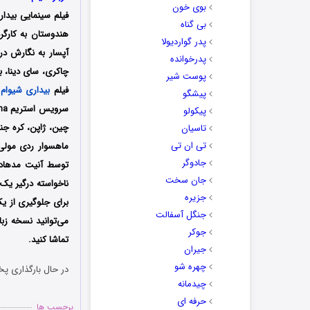
بوی خون
فیلم سینمایی
بیدار
بی گناه
پدر گواردیولا
آپسار به نگارش درآ
پدرخوانده
چاکری، سای دینا، ب
پوست شیر
فیلم
بیداری شیوام
پیشگو
پیکولو
چین، ژاپن، کره جن
تاسیان
تی ان تی
ماهسوار ردی مولی 
جادوگر
توسط آنیت مدهادی 
جان سخت
ناخواسته درگیر یک 
جزیره
برای جلوگیری از یک
جنگل آسفالت
می‌توانید نسخه زب
جوکر
تماشا کنید.
جیران
چهره شو
در حال بارگذاری پخ
چیدمانه
حرفه ای
برچسب ها