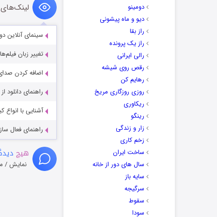
لینک‌های 
دومینو
دیو و ماه پیشونی
راز بقا
سینمای آنلاین دو
راز یک پرونده
تغییر زبان فیلم‌ها
رالی ایرانی
رقص روی شیشه
اضافه کردن صدای 
رهایم کن
روزی روزگاری مریخ
راهنمای دانلود ا
ریکاوری
آشنایی با انواع ک
رینگو
زار و زندگی
راهنمای فعال سازی کیفیت R
زخم کاری
هیچ
دیدگا
ساخت ایران
سال های دور از خانه
نمایش / م
سایه باز
سرگیجه
سقوط
سودا