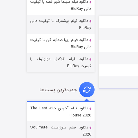
دانلود فیلم سینما شهر قصه با کیفیت
عالی BluRay
دانلود فیلم پیشمرگ با کیفیت عالی
BluRay
دانلود فیلم زیبا صدایم کن با کیفیت
خاندان اژدها فصل ۳
عالی BluRay
۶ (زیرنویس)
قسمت
منتشر شد
دانلود فیلم کوکتل مولوتوف با
کیفیت BluRay
جدیدترین پست‌ها
دانلود فیلم آخرین خانه The Last
House 2026
جادوگری در مغولستان
دانلود فیلم سول‌میت Soulm8te
۱۴ (زیرنویس)
قسمت
منتشر شد
2026