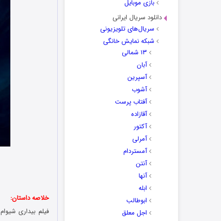
بازی موبایل
دانلود سریال ایرانی
سریال‌های تلویزیونی
شبکه نمایش خانگی
۱۳ شمالی
آبان
آسپرین
آشوب
آفتاب پرست
آقازاده
آکتور
آمرلی
آمستردام
آنتن
آنها
ابله
خلاصه داستان:
ابوطالب
فیلم
بیداری شیوام
اجل معلق