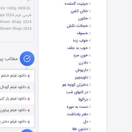
حیثیت گمشده
024 1080p WEB-DL
خائن کشی
فارسی فیلم Shivam Bhaje 2024
خاتون
Shivam Bhaje 2024 بیداری شیوا
خجالت نکش
Shivam Bhaje 2024
خسوف
خواب زده
خوب بد جلف
خون سرد
مطالب پی
دادزن
داریوش
دانلود فیلم خشم Sinam 2022
داوینچیز
دختران کوچه غم
دانلود فیلم گودال inkhole 2021
در انتهای شب
دانلود فیلم باز کنید n Up 2022
دراکولا
دست به مهره
دانلود فیلم پیتون جهش یافت
دفتر یادداشت
دل
دانلود فیلم دختر بیسبال l 2019
دندون طلا