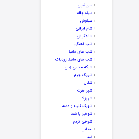
سووشون
سیاه چاله
سیاوش
شام ایرانی
شاهگوش
شب آهنگی
شب های مافیا
شب های مافیا: زودیاک
شبکه مخفی زنان
شریک جرم
شغال
شهر هرت
شهرزاد
شهرک کلیله و دمنه
شوخی با شما
شوخی کردم
صداتو
ضد