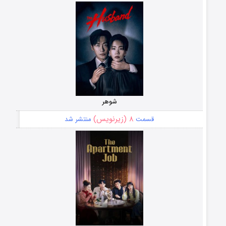
شوهر
۸ (زیرنویس)
قسمت
منتشر شد