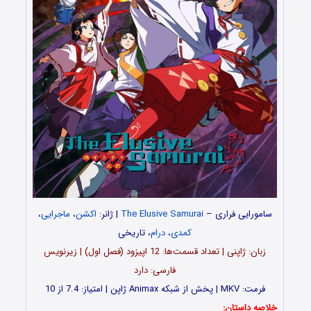
سامورایی فراری –
The Elusive Samurai
| ژانر:
اکشن
،
ماجرایی
،
کمدی
،
درام
، تاریخی
زبان: ژاپنی | تعداد قسمت‌‌ها: 12 اپیزود (فصل اول) | زیرنویس
فارسی: دارد
فرمت: MKV | پخش از شبکه Animax ژاپن | امتیاز: 7.4 از 10
خلاصه داستان: