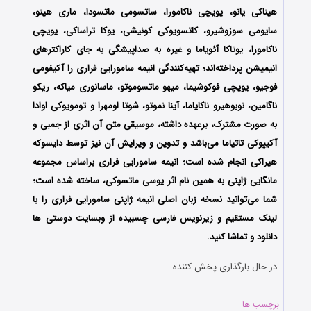
هیناکی یانو، یویچی ناکامورا، ساتسومی ماتسودا، ماری هینو،
سایومی سوزوشیرو، کاتسویوکی کونیشی، یوکا تراساکی، یویچی
ناکامورا، یوتاکا آئویاما و غیره به صداپیشگی به جای کاراکترهای
انیمیشن پرداخته‌اند؛ تهیه‌کنندگی انیمه
سامورایی فراری
را آکیفومی
فوجیو، یویچی فوکوشیما، میهو ماتسوموتو، ماسانوری میاکه، ریکو
ناگامین، نوبوهیرو ناکایاما، آینا نموتو، شوتا اومهرا و تومویوکی اوادا
به صورت مشترک، برعهده داشته، موسیقی متن آن اثری از جمبی و
آکییوکی تاتیاما می‌باشد و تدوین و ویرایش آن نیز توسط دایسوکه
هیراکی انجام شده است؛ انیمه
سامورایی فراری
براساس مجموعه
مانگایی ژاپنی به همین نام اثر یوسی ماتسوکی، ساخته شده است؛
شما می‌توانید نسخه زبان اصلی انیمه ژاپنی
سامورایی فراری
را با
لینک مستقیم و زیرنویس فارسی چسبیده از وبسایت دوستی ها
دانلود و تماشا کنید.
در حال بارگذاری پخش کننده...
برچسب ها