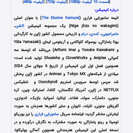
[
قسمت 10 کیفیت 1080p
] [
کیفیت 720p
] [
کیفیت 480p
]
درباره انیمیشن:
انیمه
سامورایی فراری
(
The Elusive Samurai
) با عنوان اصلی
(Nige jôzu no wakagimi) یک مجموعه انیمیشن
اکشن
،
ماجراجویی
،
کمدی
،
درام
و تاریخی محصول کشور ژاپن به کارگردانی
یوتا یامازاکی، یوسوکه کاواکامی و آریفومی ایمای (Yûta Yamazaki
و Yusuke Kawakami و Arifumi Imai) می‌باشد که توسط سه
کمپانی Aniplex و CloverWorks و Shueisha تولید شده است؛
همچنین فصل اول این انیمیشن از تاریخ 6 جولای سال 2024
میلادی از شبکه‌های Tokyo MX و Animax در کشور ژاپن پخش
شد سپس توسط سرویس استریم Crunchyroll و نتفلیکس
NETFLIX در ژاپن، آمریکا، انگلستان، کانادا، استرالیا، چین، کره
جنوبی، دانمارک، سوئد، فنلاند، ایتالیا، اسپانیا، بلژیک، اندونزی،
آفریقای جنوبی، تایلند، تایوان و سایر کشورها همزمان به صورت
اینترنتی منتشر گردید؛ فیلمنامه سریال
سامورایی فراری
را نیز یوریکو
تومیتا و رینو یامازاکی به صورت مشترک، به نگارش درآورده و در
نسخه اصلی این انیمیشن هنرمندانی همچون آساکی یوئیکاوا،