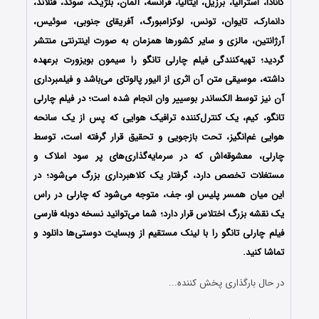
کانادا، استرالیا، برزیل، ایتالیا، فرانسه، آلمان، بلژیک، سوئد، فنلاند،
دانمارک، تایوان، تونس، لوکزامبورگ، آفریقای جنوبی، سوئیس،
آرژانتین، مالزی و سایر کشورها همزمان به صورت اینترنتی منتشر
گردید؛ تهیه‌کنندگی فیلم چارلی تانگو را سیمون بویزورت برعهده
داشته، موسیقی متن آن اثری از الیور پالوتای می‌باشد و فیلمبرداری
آن نیز توسط الکساندر بوسییر وان انجام شده است؛ در فیلم چارلی
تانگو، کیم، یک کنترل‌کننده ترافیک هوایی که پس از یک سانحه
هوایی غم‌انگیز، تحت بازجویی و تحقیق قرار گرفته است، توسط
چارلی، معشوقه‌اش که در سرمایه‌گذاری‌های پر سود املاک و
مستغلات تخصص دارد، گرفتار یک کلاهبرداری بزرگ می‌شود؛ در
این میان همسر پلیس او، جف، متوجه می‌شود که چارلی در راس
یک نقشه بزرگ اختلاس قرار دارد؛ شما می‌توانید نسخه دوبله فارسی
فیلم چارلی تانگو را با ‌لینک مستقیم از وبسایت دوستی‌ها دانلود و
تماشا کنید.
در حال بارگذاری پخش کننده...