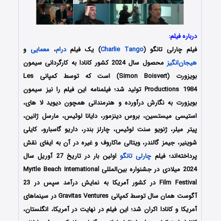
درباره فیلم:
فیلم چارلی تانگو (
Charlie Tango
) یک فیلم
درام
،
معمایی
و
هیجان‌انگیز
محصول سال 2024 کشور کانادا به کارگردانی سیمون
بویزورت (Simon Boisvert) است که توسط کمپانی‌ Les
Productions 1984 تولید شد؛ فیلمنامه این فیلم را نیز سیمون
بویزورت به نگارش درآورده و هنرمندانی همچون دیوید لا های،
استیسی میستسین، بروس دینزمور، دایانا لوئیس، مارسل ژانین،
پیتر میلر، ژنویو سنت لوئیس، چارلز بندر، داریو گاسبارو، کایلی
شوینیر، جیمز گالندر، ویتالی ماکاروف و غیره در آن به ایفای نقش
پرداخته‌اند؛ فیلم
چارلی تانگو
اولین بار در تاریخ 27 آوریل سال
2024 میلادی در جشنواره بین‌المللی Myrtle Beach International
Film Festival در کشور آمریکا به نمایش درآمد سپس در 23
آگوست همان سال توسط کمپانی‌ Gravitas Ventures در سینماهای
آمریکا و کانادا اکران شد؛ این فیلم در نهایت در آمریکا، انگلستان،