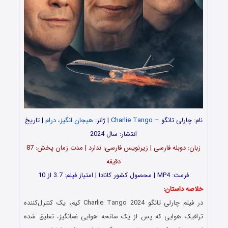
نام: چارلی تانگو –
Charlie Tango
| ژانر:
هیجان انگیز
،
درام
| تاریخ
انتشار: سال 2024
زبان: دوبله فارسی | زیرنویس فارسی: ندارد | مدت زمان پخش: 87
دقیقه
فرمت: MP4 | محصول کشور کانادا | امتیاز فیلم: 3.7 از 10
خلاصه داستان:
در فیلم چارلی تانگو Charlie Tango 2024 کیم، یک کنترل‌کننده
ترافیک هوایی که پس از یک سانحه هوایی غم‌انگیز، تعلیق شده