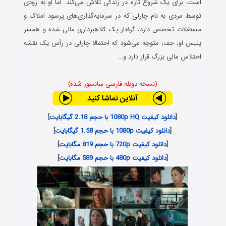
است، برای یک شروع تازه در زندگی تلاش می‌کند. اما او به زودی
توسط مردی به نام چارلی که در سرمایه‌گذاری‌های پرسود املاک و
مستغلات تخصص دارد، گرفتار یک کلاهبرداری مالی شده و همسر
پلیس او، جف، متوجه می‌شود که احتمالا چارلی در رأس یک نقشه
اختلاس مالی بزرگ قرار دارد و…
(نسخه دوبله فارسی سانسور شده)
[
دانلود کیفیت 1080p HQ با حجم 2.18 گیگابایت
]
[
دانلود کیفیت 1080p با حجم 1.58 گیگابایت
]
[
دانلود کیفیت 720p با حجم 819 مگابایت
]
[
دانلود کیفیت 480p با حجم 589 مگابایت
]