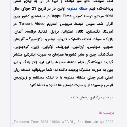
فنگ شیانگ، گائو شو گوانگ و غیره در آن به ایفای نقش
پرداخته‌اند؛ فیلم
منطقه ممنوعه
اولین بار در تاریخ 21 جولای سال
2023 میلادی توسط کمپانی‌‌ Cappu Films در سینماهای کشور چین
اکران شد، سپس توسط سرویس استریم Tencent Video در
آمریکا، انگلستان، کانادا، استرالیا، برزیل، ایتالیا، فرانسه، آلمان،
بلژیک، سوئد، فنلاند، دانمارک، تایوان، تونس، لوکزامبورگ، آفریقای
جنوبی، سوئیس، آرژانتین، نیوزیلند، اوکراین، ژاپن، کره‌جنوبی،
هنگ‌کنگ، چین و سایر کشورها همزمان به صورت اینترنتی منتشر
گردید؛ تهیه‌کنندگی فیلم منطقه ممنوعه را لیو لیو، ژائو یانگ و لیو
یون به صورت مشترک برعهده داشته‌اند؛ شما می‌توانید نسخه زبان
اصلی فیلم چینی منطقه ممنوعه را با ‌لینک مستقیم و زیرنویس
فارسی چسبیده از وبسایت دوستی ها دانلود و تماشا کنید.
در حال بارگذاری پخش کننده...
برچسب ها
,
Forbidden Zone 2023 1080p WEB-DL
,
Zhe tian: Jin qu 2023