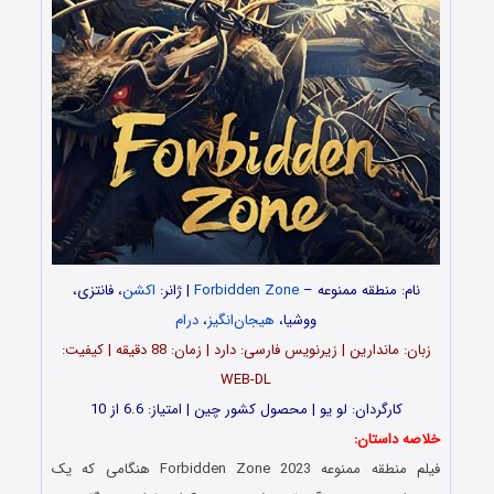
نام: منطقه ممنوعه –
Forbidden Zone
| ژانر:
اکشن
، فانتزی،
ووشیا،
هیجان‌انگیز
،
درام
زبان: ماندارین | زیرنویس فارسی: دارد | زمان: 88 دقیقه | کیفیت:
WEB-DL
کارگردان: لو یو | محصول کشور چین | امتیاز: 6.6 از 10
خلاصه داستان:
فیلم منطقه ممنوعه Forbidden Zone 2023 هنگامی که یک