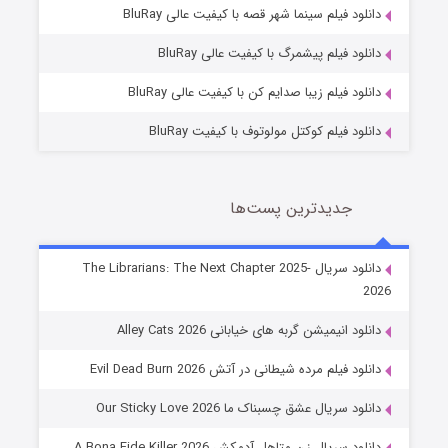
فروشگاهی برای قاتلان فصل ۲
دانلود فیلم سینما شهر قصه با کیفیت عالی BluRay
10 (زیرنویس)
قسمت
منتشر شد
دانلود فیلم پیشمرگ با کیفیت عالی BluRay
دانلود فیلم زیبا صدایم کن با کیفیت عالی BluRay
دانلود فیلم کوکتل مولوتوف با کیفیت BluRay
جدیدترین پست‌ها
شوهر
دانلود سریال The Librarians: The Next Chapter 2025-
2026
8 (زیرنویس)
قسمت
منتشر شد
دانلود انیمیشن گربه های خیابانی Alley Cats 2026
دانلود فیلم مرده شیطانی در آتش Evil Dead Burn 2026
دانلود سریال عشق چسبناک ما Our Sticky Love 2026
دانلود سریال زن متاهل آدمکش A Bona Fide Killer 2026