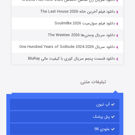
دانلود فیلم آخرین خانه The Last House 2026
عملیات آپارتمان
دانلود فیلم سول‌میت Soulm8te 2026
2 (زیرنویس)
قسمت
منتشر شد
دانلود سریال وستی‌ها The Westies 2026
دانلود سریال One Hundred Years of Solitude 2024-2026
دانلود قسمت پنجم سریال کوری با کیفیت عالی BluRay
تبلیغات متنی
مردگان متحرک: شهر مرده ۳
آپ تیون
2 (زیرنویس)
قسمت
منتشر شد
پنل پیامک
ملودی 98