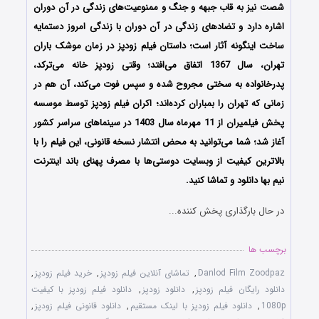
شصت نیز به قاب جبهه و جنگ و ممنوعیت‌های زندگی در آن دوران
اشاره دارد و تضادهای زندگی در آن دوران با زندگی امروز دستمایه
ساخت اینگونه آثار است؛ داستان فیلم زودپز در زمان موشک باران
تهران، سال 1367 اتفاق می‌افتد؛ وقتی زودپز خانه می‌ترکد،
پدرخانواده به سختی مجروح شده و سپس فوت می‌کند، آن هم در
زمانی که تهران را بمباران کرده‌اند؛ اکران فیلم زودپز توسط موسسه
پخش فیلمیران از 11 مهرماه سال 1403 در سینماهای سراسر کشور
آغاز شد؛ شما می‌توانید به محض انتشار نسخه قانونی، این فیلم را با
بالاترین کیفیت از وبسایت دوستی‌ها با مصرف پهنای باند اینترنت
نیم بها دانلود و تماشا کنید.
در حال بارگذاری پخش کننده...
برچسب ها
Danlod Film Zoodpaz
,
تماشای آنلاین فیلم زودپز
,
خرید فیلم زودپز
,
دانلود رایگان فیلم زودپز
,
دانلود زودپز
,
دانلود فیلم زودپز با کیفیت
1080p
,
دانلود فیلم زودپز با لینک مستقیم
,
دانلود قانونی فیلم زودپز
,