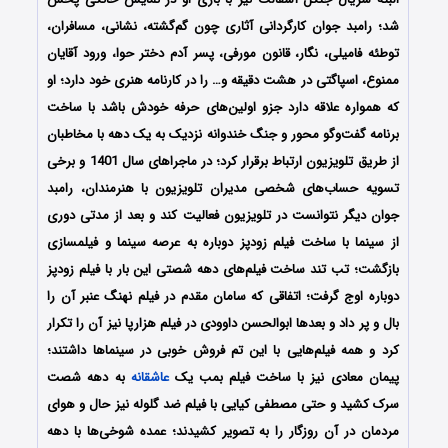
شد؛ رامبد جوان کارگردانی آثاری چون گم‌گشته، نشانی، مسافران،
توطئه فامیلی، نگار، قانون مورفی، پسر آدم دختر حوا، ورود آقایان
ممنوع، اسپاگتی در هشت دقیقه و… را در کارنامه هنری خود دارد؛ او
که همواره علاقه دارد جزو اولین‌های حرفه خودش باشد با ساخت
برنامه گفت‌وگو محور و جنگ خندوانه نزدیک به یک دهه با مخاطبان
از طریق تلویزیون ارتباط برقرار کرد؛ در ماجراهای سال 1401 و برخی
تسویه حساب‌های شخصی مدیران تلویزیون با هنرمندان، رامبد
جوان دیگر نتوانست در تلویزیون فعالیت کند و بعد از مدتی دوری
از سینما با ساخت فیلم زودپز دوباره به عرصه سینما و فیلمسازی
بازگشت؛ تب تند ساخت فیلم‌های دهه شصتی این بار با فیلم زودپز
دوباره اوج گرفت؛ اتفاقی که سامان مقدم در فیلم نهنگ عنبر آن را
بال و پر داد و بعدها ابوالحسن داوودی در فیلم هزارپا نیز آن را تکرار
کرد و همه فیلم‌هایی با این تم فروش خوبی در سینماها داشتند؛
پیمان معادی نیز با ساخت فیلم بمب یک
عاشقانه
به دهه شصت
سرک کشید و حتی مصطفی کیایی با فیلم ضد گلوله نیز حال و هوای
مردمان در آن روزگار را به تصویر کشیدند؛ عمده شوخی‌ها با دهه