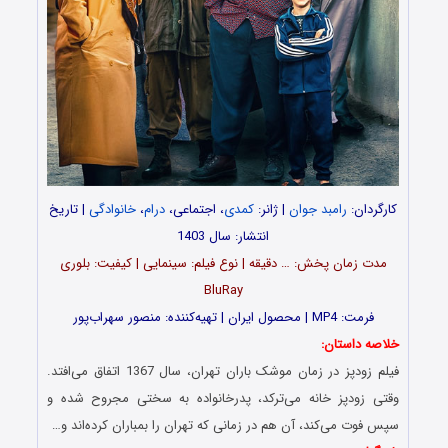
کارگردان:
رامبد جوان
| ژانر:
کمدی
، اجتماعی،
درام
،
خانوادگی
| تاریخ
انتشار: سال 1403
مدت‌‌ زمان پخش: … دقیقه | نوع فیلم: سینمایی | کیفیت: بلوری
BluRay
فرمت: MP4 | محصول ایران | تهیه‎‌کننده: منصور سهراب‌پور
خلاصه داستان:
فیلم زودپز در زمان موشک باران تهران، سال 1367 اتفاق می‌افتد.
وقتی زودپز خانه می‌ترکد، پدرخانواده به سختی مجروح شده و
سپس فوت می‌کند، آن هم در زمانی که تهران را بمباران کرده‌اند و…