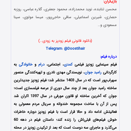
بازیگران:
محسن تنابنده، نوید محمدزاده، محمود جعفری، گلاره عباسی، روزبه
حصاری، شیرین اسماعیلی، ساقی حاجی‌پور، میسا مولوی، سینا
مسعودی و…
(دانلود قانونی فیلم زودپز به زودی…)
Telegram: @D
oostihair
درباره فیلم:
فیلم سینمایی زودپز فیلمی
کمدی
، اجتماعی،
درام
و
خانوادگی
به
کارگردانی
رامبد جوان
، نویسندگی مهدی نادری و تهیه‌کنندگی منصور
سهراب‌پور است که در سال 1403 منتشر شد؛ فیلم زودپز جدیدترین
ساخته رامبد جوان بعد از چند سال دوری از عرصه فیلمسازی است؛
جوان که آخرین ساخته او قانون مورفی در سال 1397 اکران شد
پس از آن با ساخت مجموعه خندوانه و سریال مردم معمولی به
فعالیتش ادامه داد و حالا قرار است با فیلم زودپز دوباره خاطرات
خوش فیلم‌های قبلی‌اش را زنده کند؛ داستان فیلم در دهه 60
می‌گذرد و ماجرای سه دوست است که بعد از ترکیدن زودپز در محله