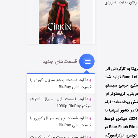
فتن ندارد، به زودی
قسمت‌های جدید
سریال زشت
2 کشور آمریکا به کارگردانی آلن
2 (زیرنویس)
قسمت
منتشر شد
اسکات نیل (Alan Scott Neal) است که توسط سه کمپانی‌ AC3 Media و Bad Grey و Burn Later Productions تولید شد؛
دانلود قسمت پنجم سریال کوری با
السکی، جرمی سیستو،
کیفیت عالی BluRay
ریتی، کریستوفر ام.
دانلود قسمت اول سریال اعتراف
ش پرداخته‌اند؛ فیلم
میکنم 1080p BluRay
اولین بار در تاریخ 6 اکتبر سال 2023 میلادی در جشنواره بین‌المللی فیلم Sitges Film Festival در کشور اسپانیا به
دانلود قسمت چهارم سریال کوری با
نمایش درآمد و پس از حضور در چندین جشنواره بین‌المللی دیگر سرانجام در تاریخ 20 سپتامبر سال 2024 میلادی توسط
کیفیت عالی BluRay
کمپانی Shout! Studios در سینماهای منتخب کشور آمریکا اکران شد، سپس توسط کمپانی Blue Finch Films Releasing در
ن، تونس، لوکزامبورگ،
دانلود سریال بیست و یک با کیفیت