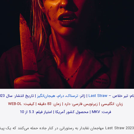
ام: تیر خلاص –
Last Straw
| ژانر:
ترسناک
،
درام
،
هیجان‌انگیز
| تاریخ انتشار: سال 2023
زبان: انگلیسی | زیرنویس فارسی: دارد | زمان: 83 دقیقه | کیفیت: WEB-DL
فرمت: MKV | محصول کشور آمریکا | امتیاز فیلم: 5.3 از 10
در فیلم تیر خلاص Last Straw 2023 مهاجمان نقابدار به رستورانی در کنار جاده حمله می‌کنند