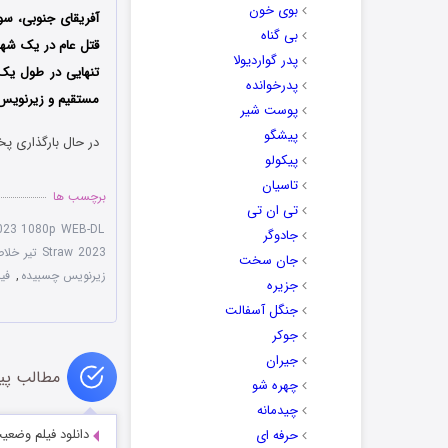
بوی خون
آفریقای جنوبی، سو
بی گناه
قتل عام در یک شهر
پدر گواردیولا
تنهایی در طول یک 
پدرخوانده
مستقیم و زیرنویس 
پوست شیر
پیشگو
در حال بارگذاری پخ
پیکولو
تاسیان
برچسب ها
تی ان تی
2023 1080p WEB-DL
جادوگر
Straw 2023 تیر خلاص
جان سخت
زیرنویس چسبیده
,
فیلم
جزیره
جنگل آسفالت
جوکر
جیران
مطالب پی
چهره شو
چیدمانه
دانلود فیلم وضعیت برد با 
حرفه ای