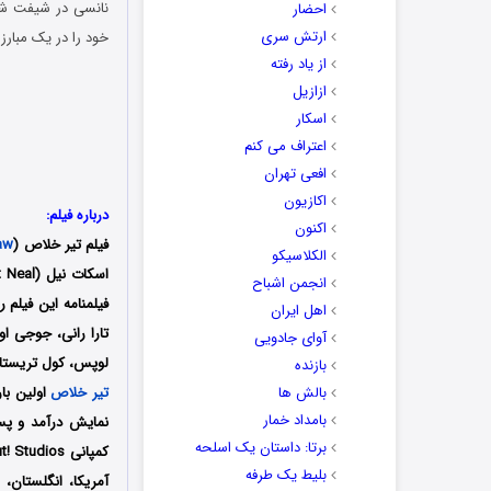
نانسی در شیفت شب آ
احضار
ارتش سری
خود را در یک مبارزه
از یاد رفته
ازازیل
اسکار
اعتراف می کنم
افعی تهران
اکازیون
درباره فیلم:
اکنون
فیلم تیر خلاص (
aw
الکلاسیکو
انجمن اشباح
فیلمنامه این فیلم 
اهل ایران
تارا رانی، جوجی ا
آوای جادویی
لوپس، کول تریستان 
بازنده
بالش ها
تیر خلاص
بامداد خمار
برتا: داستان یک اسلحه
بلیط یک‌‌ طرفه
آمریکا، انگلستان، ک