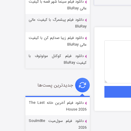
دانلود فیلم سینما شهر قصه با کیفیت
عالی BluRay
دانلود فیلم پیشمرگ با کیفیت عالی
BluRay
دانلود فیلم زیبا صدایم کن با کیفیت
جادوگری در مغولستان
عالی BluRay
14 (زیرنویس)
قسمت
منتشر شد
دانلود فیلم کوکتل مولوتوف با
کیفیت BluRay
جدیدترین پست‌ها
دانلود فیلم آخرین خانه The Last
House 2026
باب اسفنجی فصل ۱۷
دانلود فیلم سول‌میت Soulm8te
6 (زیرنویس)
قسمت
منتشر شد
2026