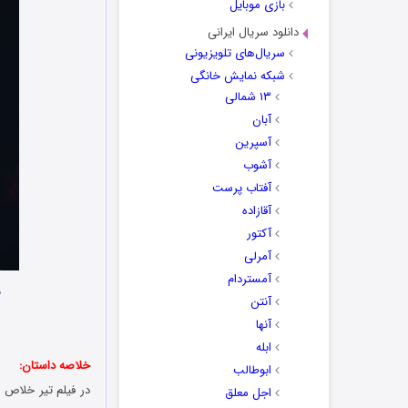
بازی موبایل
دانلود سریال ایرانی
سریال‌های تلویزیونی
شبکه نمایش خانگی
۱۳ شمالی
آبان
آسپرین
آشوب
آفتاب پرست
آقازاده
آکتور
آمرلی
آمستردام
ن
آنتن
آنها
ابله
خلاصه داستان:
ابوطالب
اجل معلق