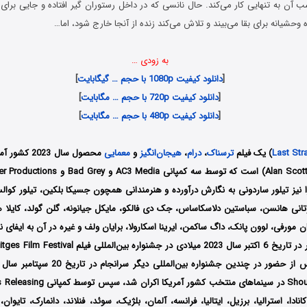
ن به تنهایی کار می‌کند. حال نانسی که در داخل رستوران گیر افتاده و جایی برای ر
 وحشیانه برای بقا می‌بیند و تلاش می‌کند زنده از آنجا خارج شود، اما…
به زودی …
[
دانلود کیفیت 1080p با حجم … گیگابایت
]
[
دانلود کیفیت 720p با حجم … مگابایت
]
[
دانلود کیفیت 480p با حجم … مگابایت
]
Last Str
) یک فیلم
ترسناک
،
درام
،
هیجان‌انگیز
و
معمایی
محصول سال 023
را نیز تیلور ساردونی به نگارش درآورده و هنرمندانی همچون جسیکا بلکین، تیلور کو
وتانی هانسن، سباستین دلاسکاساس، جک دی فالکو، مایکل جیانونه، گلن گولد، کایلا ه
مورفی، لوون پانک، داگ ساکمن، ایرینا اسکارولا، برایان ولف و غیره در آن به ایفای نق
انادا، استرالیا، برزیل، ایتالیا، فرانسه، آلمان، بلژیک، سوئد، فنلاند، دانمارک، تایوا