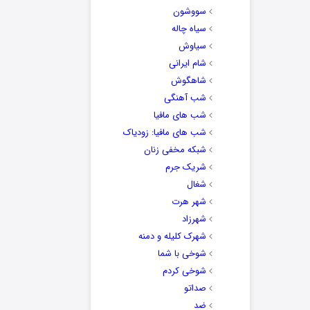
سووشون
سیاه چاله
سیاوش
شام ایرانی
شاهگوش
شب آهنگی
شب های مافیا
شب های مافیا: زودیاک
شبکه مخفی زنان
شریک جرم
شغال
شهر هرت
شهرزاد
شهرک کلیله و دمنه
شوخی با شما
شوخی کردم
صداتو
ضد