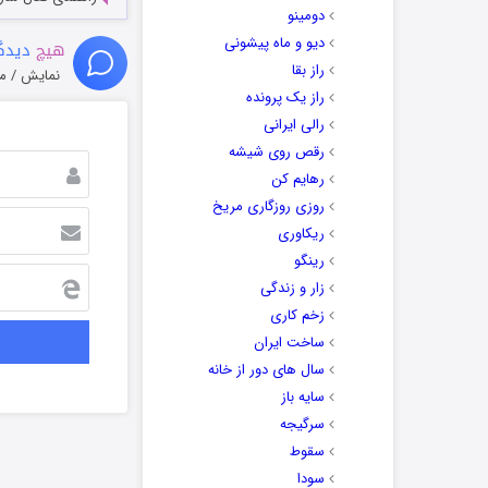
دومینو
دیو و ماه پیشونی
هیچ
دیدگا
راز بقا
نمایش / م
راز یک پرونده
رالی ایرانی
رقص روی شیشه
رهایم کن
روزی روزگاری مریخ
ریکاوری
رینگو
زار و زندگی
زخم کاری
ساخت ایران
سال های دور از خانه
سایه باز
سرگیجه
سقوط
سودا