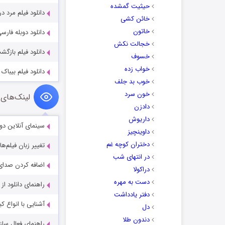
حیثیت گمشده
دانلود فیلم مرد دروگر er Man 2023
خائن کشی
خاتون
دانلود دوبله فارسی فیل
خجالت نکش
دانلود فیلم بازگشت به گذشته 5
خسوف
خواب زده
دانلود فیلم بیباک با دوبل
خوب بد جلف
خون سرد
لینک‌های 
دادزن
داریوش
سینمای آنلاین دو
داوینچیز
دختران کوچه غم
تغییر زبان فیلم‌ها
در انتهای شب
اضافه کردن صدای 
دراکولا
دست به مهره
راهنمای دانلود ا
دفتر یادداشت
آشنایی با انواع ک
دل
دندون طلا
راهنمای فعال سازی کیفیت R