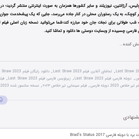
ئیس، آرژانتین، نیوزیلند و سایر کشورها همزمان به صورت اینترنتی منتشر گردید؛ در
 کوچک، به یک رستوران محلی در کنار جاده می‌رسد، جایی که یک پیشخدمت جوان به 
شب طولانی برای نجات جان خود مبارزه کند؛شما می‌توانید نسخه زبان اصلی فیلم تی
فارسی چسبیده از وبسایت دوستی ها دانلود و تماشا کنید.
ش کننده...
Last Straw 
,
تماشای آنلاین فیلم Last Straw 2023
,
دانلود رایگان فیلم Last Straw 2023
,
دوبله فارسی فیلم Last Straw 2023
,
زیرنویس فارسی فیلم Last Straw 2023
,
 تیر خلاص 2023 دوبله فارسی
,
فیلم سینمایی تیر خلاص ۲۰۲۳
,
نسخه سانسور شده Last Straw 2023
شنهادی
دوبله فارسی Brad’s Status 2017